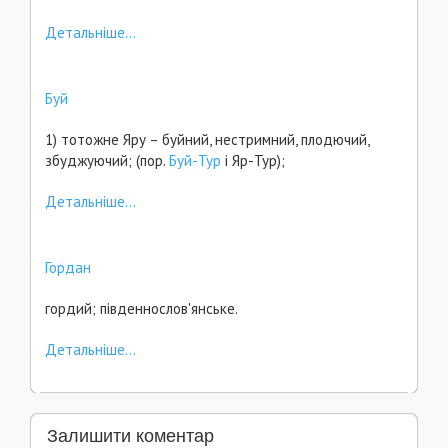
Детальніше...
Буй
1) тотожне Яру – буйний, нестримний, плодючий,
збуджуючий; (пор.
Буй-Тур
і Яр-Тур);
Детальніше...
Гордан
гордий; південнослов'янське.
Детальніше...
Залишити коментар