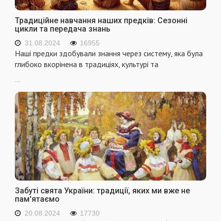
Традиційне навчання наших предків: Сезонні
цикли та передача знань
31.08.2024
16955
Наші предки здобували знання через систему, яка була
глибоко вкорінена в традиціях, культурі та
...
Забуті свята України: традиції, яких ми вже не
пам'ятаємо
20.08.2024
17730