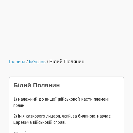
Головна
Ім'яслов
Білий Полянин
/
/
Білий Полянин
1) належний до вищої (військової) касти племені
полян;
2) ім'я казкового лицаря, який, за билиною, навчає
царевича військовій справі.