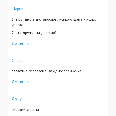
Шарка
1) вірогідно, від старослов'янського шара – колір,
краска;
2) ім'я дружинниці чеської
Детальніше...
Славна
славетна, уславлена; західнослов'янське.
Детальніше...
Довгуш
високий, довгий.