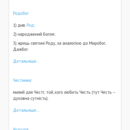
Родобог
1) див.
Род;
2) народжений Богом;
3) жрець святині Роду, за аналогією до Миробог,
Дажбог.
Детальніше...
Честимил
милий для Честі; той, кого любить Честь (тут Честь –
духовна сутність).
Детальніше...
Чудодія