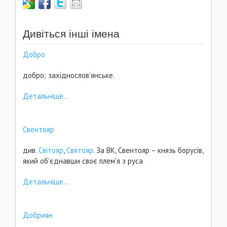
Дивіться інші імена
Добро
добро; західнослов'янське.
Детальніше...
Свентояр
див.
Світояр
,
Святояр
. За ВК, Свентояр – князь борусів,
який об'єднавши своє плем'я з руса
Детальніше...
Добриян