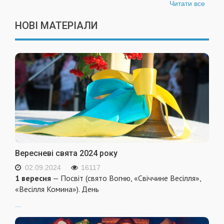
Читати все
НОВІ МАТЕРІАЛИ
Вересневі свята 2024 року
02.09.2024
16117
1 вересня
— Посвіт (свято Вогню, «Свіччине Весілля»,
«Весілля Комина»). День
...