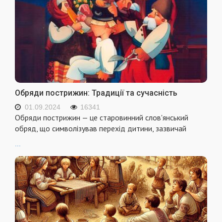
Обряди пострижин: Традиції та сучасність
01.09.2024
16341
Обряди пострижин — це старовинний слов'янський
обряд, що символізував перехід дитини, зазвичай
...