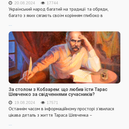
20.08.2024
17744
Український народ багатий на традиції та обряди,
багато з яких сягають своїм корінням глибоко в
...
За столом з Кобзарем: що любив їсти Тарас
Шевченко за свідченнями сучасників?
19.08.2024
17571
Останнім часом в інформаційному просторі з’явилася
цікава деталь з життя Тараса Шевченка –
...