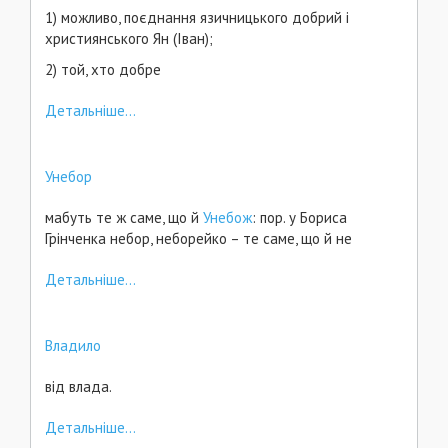
1) можливо, поєднання язичницького добрий і
християнського Ян (Іван);
2) той, хто добре
Детальніше...
Унебор
мабуть те ж саме, що й
Унебож
: пор. у Бориса
Грінченка небор, неборейко – те саме, що й не
Детальніше...
Владило
від влада.
Детальніше...