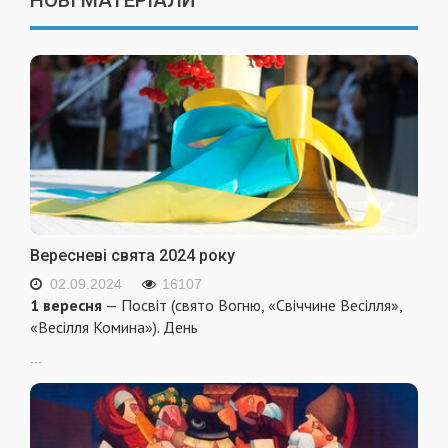
НОВІ МАТЕРІАЛИ
Вересневі свята 2024 року
02.09.2024
16107
1 вересня
— Посвіт (свято Вогню, «Свіччине Весілля»,
«Весілля Комина»). День
...