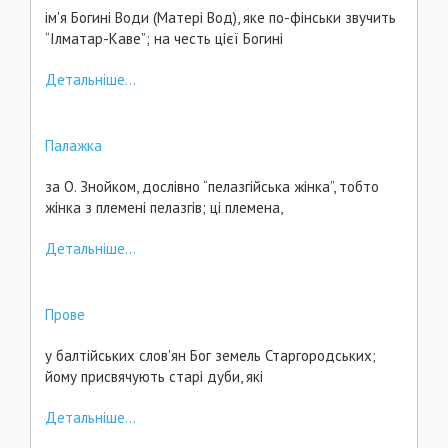
ім'я Богині Води (Матері Вод), яке по-фінськи звучить
“Ілматар-Каве”; на честь цієї Богині
Детальніше...
Палажка
за О. Знойком, дослівно “пелазгійська жінка”, тобто
жінка з племені пелазгів; ці племена,
Детальніше...
Прове
у балтійських слов'ян Бог земель Старгородських;
йому присвячують старі дуби, які
Детальніше...