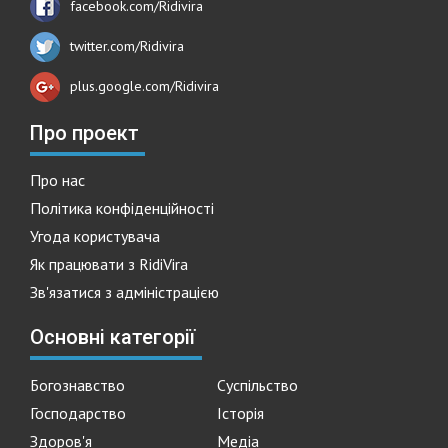
facebook.com/Ridivira
twitter.com/Ridivira
plus.google.com/Ridivira
Про проект
Про нас
Політика конфіденційності
Угода користувача
Як працювати з RidiVira
Зв'язатися з адміністрацією
Основні категорії
Богознавство
Суспільство
Господарство
Історія
Здоров'я
Медіа