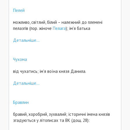
Пелей
можливо, світлий, білий – належний до племені
пелазгів (пор. жіноче
Пелага
); ім'я батька
Детальніше...
Чухома
від чухатись; ім'я воїна князя Данила.
Детальніше...
Бравлин
бравий, хоробрий, зухвалий; історичні імена князів
згадуються у літописах та ВК (дощ. 28):