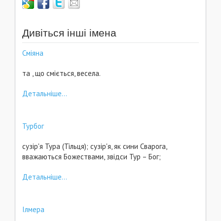
Дивіться інші імена
Сміяна
та , що сміється, весела.
Детальніше...
Турбог
сузір'я Тура (Тільця); сузір'я, як сини Сварога,
вважаються Божествами, звідси Тур – Бог;
Детальніше...
Ілмера