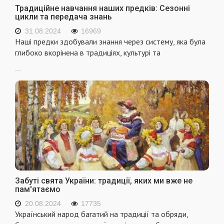
Традиційне навчання наших предків: Сезонні
цикли та передача знань
31.08.2024
16969
Наші предки здобували знання через систему, яка була
глибоко вкорінена в традиціях, культурі та
...
Забуті свята України: традиції, яких ми вже не
пам'ятаємо
20.08.2024
17735
Український народ багатий на традиції та обряди,