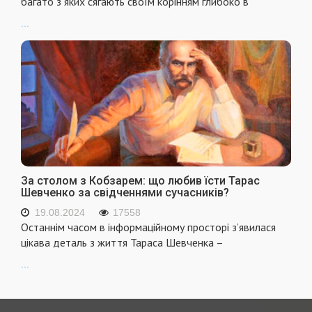
багато з яких сягають своїм корінням глибоко в
...
За столом з Кобзарем: що любив їсти Тарас
Шевченко за свідченнями сучасників?
19.08.2024
17558
Останнім часом в інформаційному просторі з’явилася
цікава деталь з життя Тараса Шевченка –
...