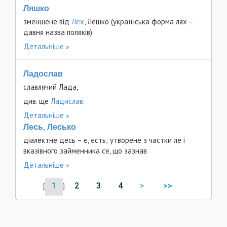
Ляшко
зменшене від
Лех
, Лешко (українська форма лях –
давня назва поляків).
Детальніше
Ладослав
славлячий Лада,
див. ще
Ладислав
.
Детальніше
Лесь, Лесько
діалектне десь – є, єсть; утворене з частки ле і
вказівного займенника се, що зазнав
Детальніше
1
2
3
4
>
>>
[
]