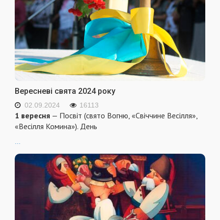
Вересневі свята 2024 року
02.09.2024
16113
1 вересня
— Посвіт (свято Вогню, «Свіччине Весілля»,
«Весілля Комина»). День
...