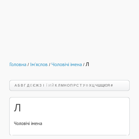
Головна
Ім'яслов
Чоловічі імена
Л
/
/
/
А
Б
В
Г
Д
Е
Є
Ж
З
І
Ї
И
Й
К
Л
М
Н
О
П
Р
С
Т
У
Ф
Х
Ц
Ч
Ш
Щ
Ю
Я
#
Л
Чоловічі імена