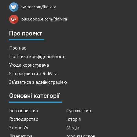
twitter.com/Ridivira
plus.google.com/Ridivira
Про проект
Про нас
Політика конфіденційності
Угода користувача
Як працювати з RidiVira
Зв'язатися з адміністрацією
Основні категорії
Богознавство
Суспільство
Господарство
Історія
Здоров'я
Медіа
Література
Молитвослов