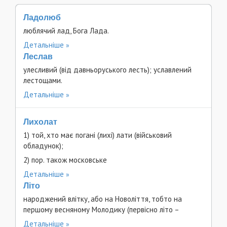
Ладолюб
люблячий лад, Бога Лада.
Детальніше
Леслав
улесливий (від давньоруського лесть); уславлений
лестощами.
Детальніше
Лихолат
1) той, хто має погані (лихі) лати (військовий
обладунок);
2) пор. також московське
Детальніше
Літо
народжений влітку, або на Новоліття, тобто на
першому весняному Молодику (первісно літо –
Детальніше