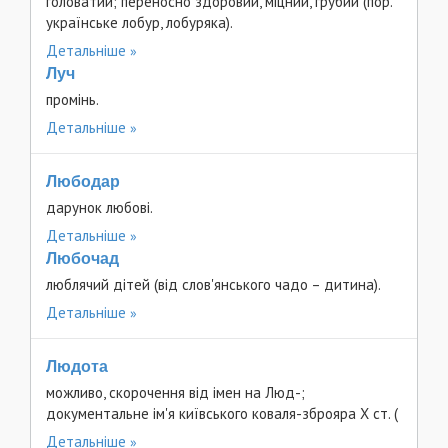
головатий; переносно здоровий, міцний, грубий (пор.
українське лобур, лобуряка).
Детальніше
Луч
промінь.
Детальніше
Любодар
дарунок любові.
Детальніше
Любочад
люблячий дітей (від слов'янського чадо – дитина).
Детальніше
Людота
можливо, скорочення від імен на Люд-;
документальне ім'я київського коваля-зброяра Х ст. (
Детальніше