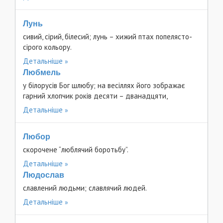
Лунь
сивий, сірий, білесий; лунь – хижий птах попелясто-
сірого кольору.
Детальніше
Любмель
у білорусів Бог шлюбу; на весіллях його зображає
гарний хлопчик років десяти – дванадцяти,
Детальніше
Любор
скорочене “люблячий боротьбу”.
Детальніше
Людослав
славлений людьми; славлячий людей.
Детальніше