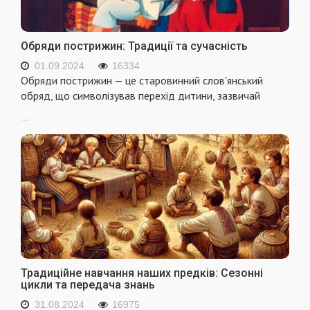
Обряди пострижин: Традиції та сучасність
01.09.2024
16334
Обряди пострижин — це старовинний слов'янський
обряд, що символізував перехід дитини, зазвичай
...
Традиційне навчання наших предків: Сезонні
цикли та передача знань
31.08.2024
16975