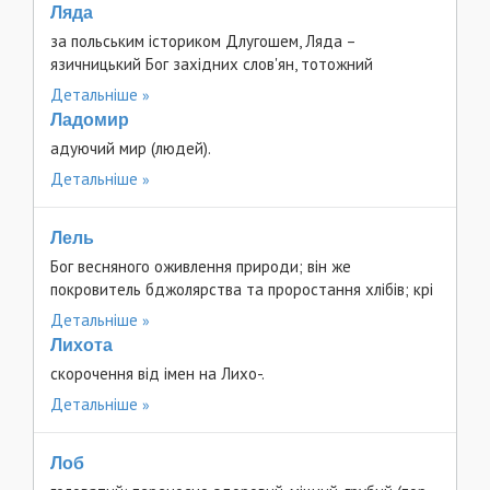
Ляда
за польським істориком Длугошем, Ляда –
язичницький Бог західних слов'ян, тотожний
Детальніше
Ладомир
адуючий мир (людей).
Детальніше
Лель
Бог весняного оживлення природи; він же
покровитель бджолярства та проростання хлібів; крі
Детальніше
Лихота
скорочення від імен на Лихо-.
Детальніше
Лоб