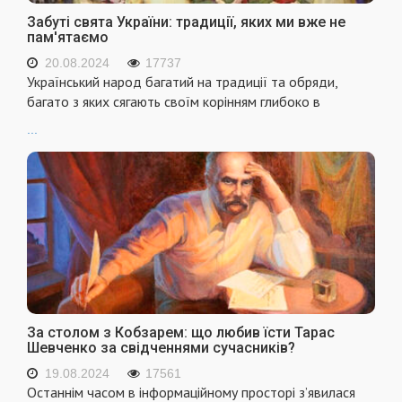
Забуті свята України: традиції, яких ми вже не
пам'ятаємо
20.08.2024
17737
Український народ багатий на традиції та обряди,
багато з яких сягають своїм корінням глибоко в
...
За столом з Кобзарем: що любив їсти Тарас
Шевченко за свідченнями сучасників?
19.08.2024
17561
Останнім часом в інформаційному просторі з’явилася