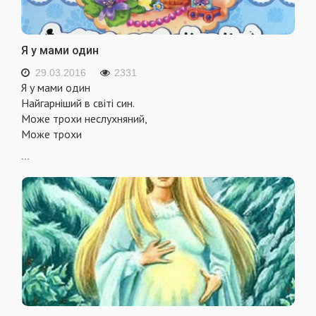
Я у мами один
29.03.2016
2331
Я у мами один
Найгарніший в світі син.
Може трохи неслухняний,
Може трохи
...