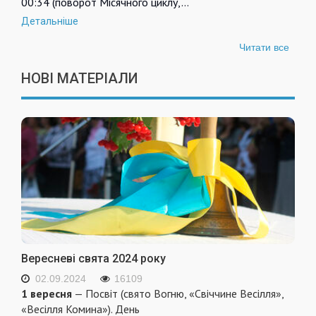
00:34 (поворот Місячного циклу,…
Детальніше
Читати все
НОВІ МАТЕРІАЛИ
Вересневі свята 2024 року
02.09.2024
16109
1 вересня
— Посвіт (свято Вогню, «Свіччине Весілля»,
«Весілля Комина»). День