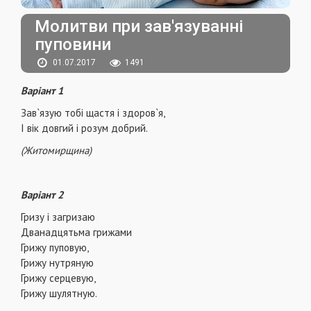
Молитви при зав'язуванні
пуповини
01.07.2017
1491
Варіант 1
Зав`язую тобі щастя і здоров`я,
І вік довгий і розум добрий.
(Житомирщина)
Варіант 2
Гризу і загризаю
Дванадцятьма грижами
Грижу пуповую,
Грижу нутряную
Грижу серцевую,
Грижу шулятную.