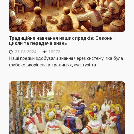
Традиційне навчання наших предків: Сезонні
цикли та передача знань
31.08.2024
16973
Наші предки здобували знання через систему, яка була
глибоко вкорінена в традиціях, культурі та
...