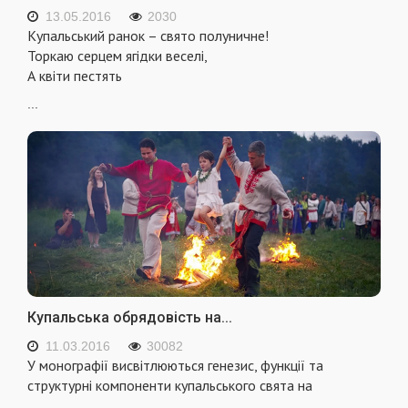
13.05.2016
2030
Купальський ранок – свято полуничне!
Торкаю серцем ягідки веселі,
А квіти пестять
...
Купальська обрядовість на...
11.03.2016
30082
У монографії висвітлюються генезис, функції та
структурні компоненти купальського свята на