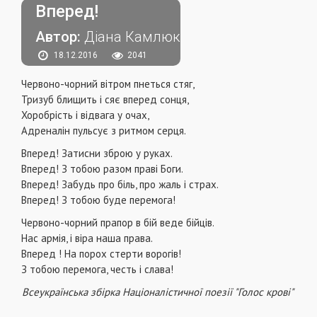
Вперед!
Автор:
Діана Камлюк
18.12.2016
2041
Червоно-чорний вітром пнеться стяг,
Тризуб блищить і сяє вперед сонця,
Хоробрість і відвага у очах,
Адреналін пульсує з ритмом серця.
Вперед! Затисни зброю у руках.
Вперед! З тобою разом праві Боги.
Вперед! Забудь про біль, про жаль і страх.
Вперед! З тобою буде перемога!
Червоно-чорний прапор в бій веде бійців.
Нас армія, і віра наша права.
Вперед ! На порох стерти ворогів!
З тобою перемога, честь і слава!
Всеукраїнська збірка Націоналістичної поезії "Голос крові"