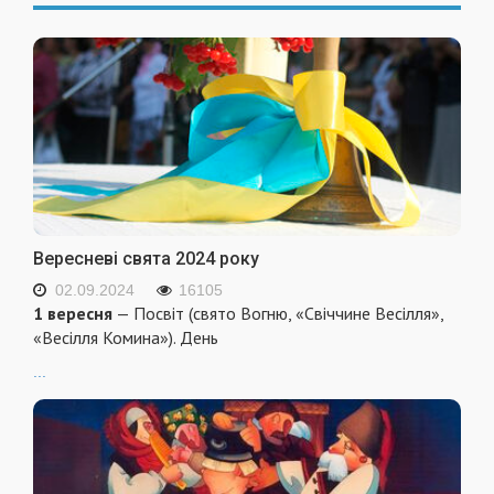
Вересневі свята 2024 року
02.09.2024
16105
1 вересня
— Посвіт (свято Вогню, «Свіччине Весілля»,
«Весілля Комина»). День
...