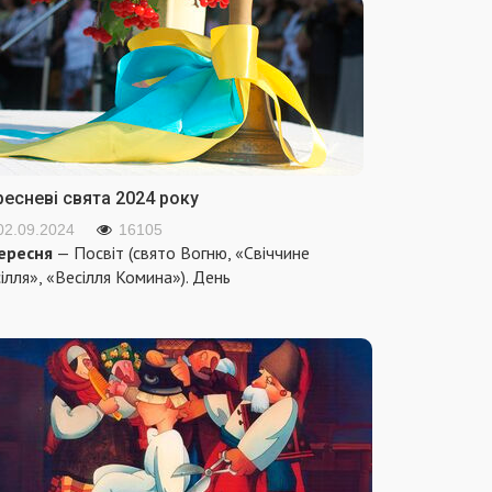
ресневі свята 2024 року
02.09.2024
16105
ересня
— Посвіт (свято Вогню, «Свіччине
ілля», «Весілля Комина»). День