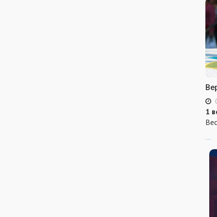
Ве
1 в
Вес
...