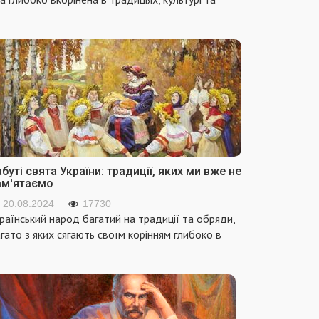
буті свята України: традиції, яких ми вже не
ам'ятаємо
20.08.2024
17730
раїнський народ багатий на традиції та обряди,
гато з яких сягають своїм корінням глибоко в