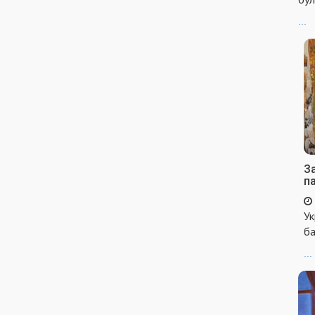
...
За
п
Ук
ба
...