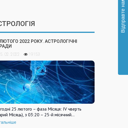
СТРОЛОГІЯ
 ЛЮТОГО 2022 РОКУ. АСТРОЛОГІЧНІ
РАДИ
5. 02. 2022
19153
годні 25 лютого – фаза Місяця: IV чверть
арий Місяць), з 03:20 – 25-й місячний…
тальніше