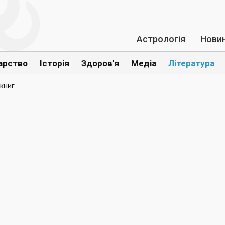
Астрологія
Нови
арство
Історія
Здоров'я
Медіа
Література
книг