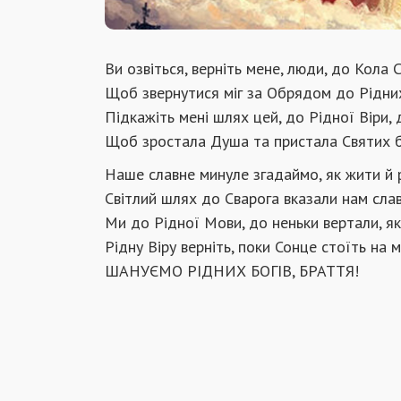
Ви озвіться, верніть мене, люди, до Кола 
Щоб звернутися міг за Обрядом до Рідних
Підкажіть мені шлях цей, до Рідної Віри,
Щоб зростала Душа та пристала Святих б
Наше славне минуле згадаймо, як жити й 
Світлий шлях до Сварога вказали нам славн
Ми до Рідної Мови, до неньки вертали, як
Рідну Віру верніть, поки Сонце стоїть на м
ШАНУЄМО РІДНИХ БОГІВ, БРАТТЯ!