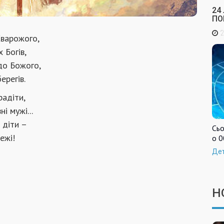
24
ПО
2
Сварожого,
 Богів,
 до Божого,
ерегів.
радіти,
і мужі...
 діти –
Сьо
ежі!
о 0
Де
Н