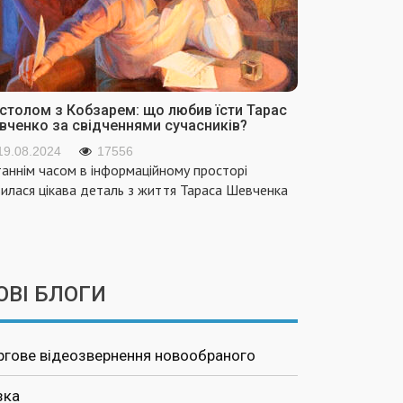
 столом з Кобзарем: що любив їсти Тарас
вченко за свідченнями сучасників?
19.08.2024
17556
аннім часом в інформаційному просторі
вилася цікава деталь з життя Тараса Шевченка
ОВІ БЛОГИ
ргове відеозвернення новообраного
зка