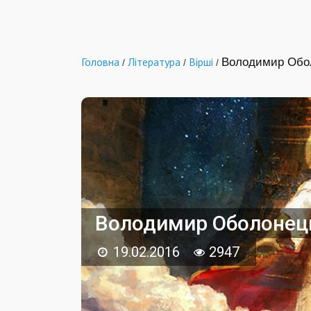
Головна
Література
Вірші
Володимир Обо
/
/
/
Володимир Оболонец
19.02.2016
2947