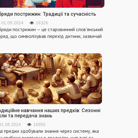
ряди пострижин: Традиції та сучасність
01.09.2024
16326
ряди пострижин — це старовинний слов'янський
ряд, що символізував перехід дитини, зазвичай
адиційне навчання наших предків: Сезонні
кли та передача знань
31.08.2024
16955
і предки здобували знання через систему, яка
а глибоко вкорінена в традиціях, культурі та