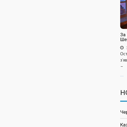
За
Ше
Ост
з’я
–
...
Н
Че
Ка