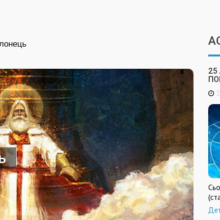
А
лонець
25
ПО
2
ь
Сьо
(ст
Де