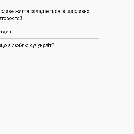
сливе життя складається із щасливих
ттєвостей
сідка
 що я люблю сучукрліт?