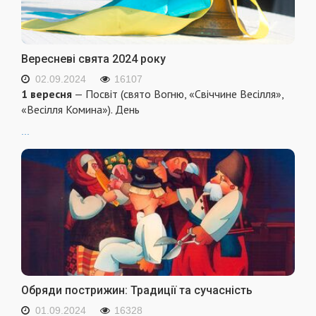
Вересневі свята 2024 року
02.09.2024
16107
1 вересня
— Посвіт (свято Вогню, «Свіччине Весілля»,
«Весілля Комина»). День
...
Обряди пострижин: Традиції та сучасність
01.09.2024
16328