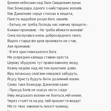
Громом небесним над Гаєм Священним лунає
Глас Божедара, одного з найстарших волхвів.
Гнів Даниїлове серце стискає в лещата,
Помсти жадобою розум його закипів.
- Батьку, не треба, Господь нас навчає прощати, -
Княжич промовив: - Не треба вбивати волхвів!
Сина послухався князь добросердного свого,
Віщого старця він кров проливати не став,
Але промовив:
- В ім'я християнськогого Бога
Ми усередині капища ставим хреста.
Церкву збудуємо тут православному люду,
Кожну неділю над містом лунатиме дзвін.
Віру поганську слов'яни невдовзі забудуть,
Йсусу Христу будуть бити доземний поклін.
Слово таке Божедар Даниїлові каже:
- Присуд Богів не скасує ніхто і ніде.
Гніву людського волхви не бояться, мій княже,
Через століття на рід твій прокляття впаде!
Місто твоє завоюють пихаті чужинці,