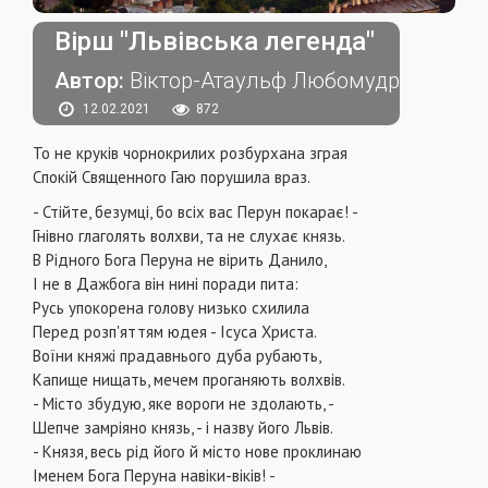
Вірш "Львівська легенда"
Автор:
Віктор-Атаульф Любомудр
12.02.2021
872
То не круків чорнокрилих розбурхана зграя
Спокій Священного Гаю порушила враз.
- Стійте, безумці, бо всіх вас Перун покарає! -
Гнівно глаголять волхви, та не слухає князь.
В Рідного Бога Перуна не вірить Данило,
І не в Дажбога він нині поради пита:
Русь упокорена голову низько схилила
Перед розп'яттям юдея - Ісуса Христа.
Воїни княжі прадавнього дуба рубають,
Капище нищать, мечем проганяють волхвів.
- Місто збудую, яке вороги не здолають, -
Шепче замріяно князь, - і назву його Львів.
- Князя, весь рід його й місто нове проклинаю
Іменем Бога Перуна навіки-віків! -