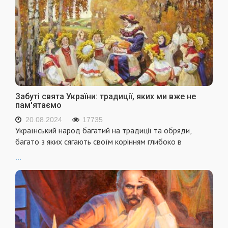
Забуті свята України: традиції, яких ми вже не
пам'ятаємо
20.08.2024
17735
Український народ багатий на традиції та обряди,
багато з яких сягають своїм корінням глибоко в
...