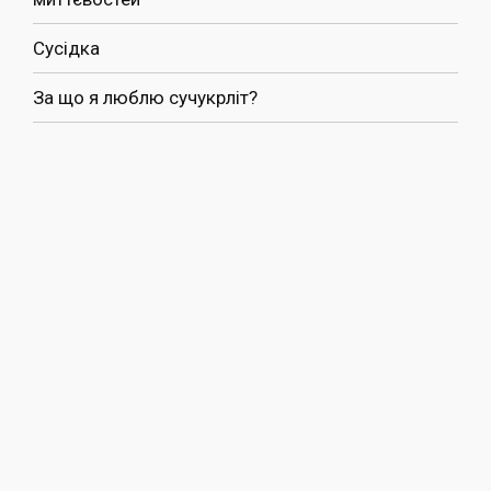
Сусідка
За що я люблю сучукрліт?