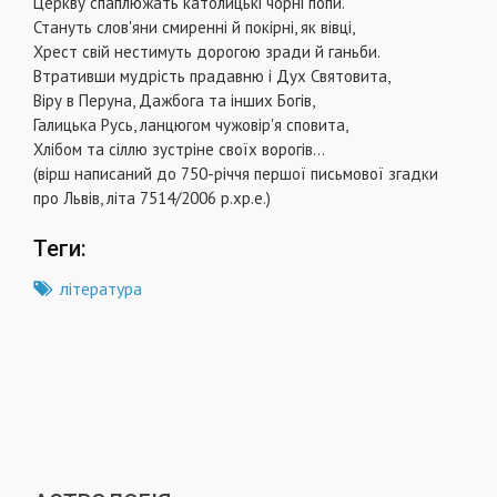
Церкву спаплюжать католицькі чорні попи.
Стануть слов'яни смиренні й покірні, як вівці,
Хрест свій нестимуть дорогою зради й ганьби.
Втративши мудрість прадавню і Дух Святовита,
Віру в Перуна, Дажбога та інших Богів,
Галицька Русь, ланцюгом чужовір'я сповита,
Хлібом та сіллю зустріне своїх ворогів...
(вірш написаний до 750-річчя першої письмової згадки
про Львів, літа 7514/2006 р.хр.е.)
Теги:
література