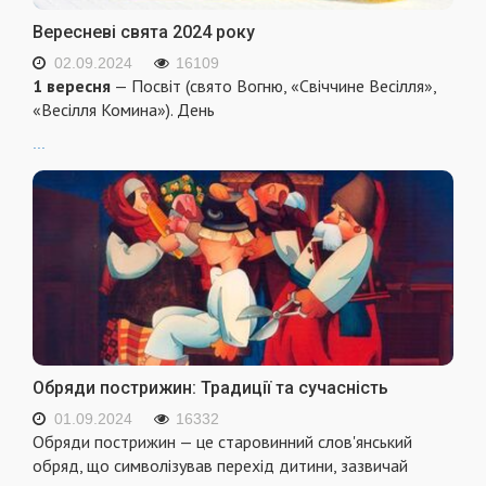
Вересневі свята 2024 року
02.09.2024
16109
1 вересня
— Посвіт (свято Вогню, «Свіччине Весілля»,
«Весілля Комина»). День
...
Обряди пострижин: Традиції та сучасність
01.09.2024
16332
Обряди пострижин — це старовинний слов'янський
обряд, що символізував перехід дитини, зазвичай