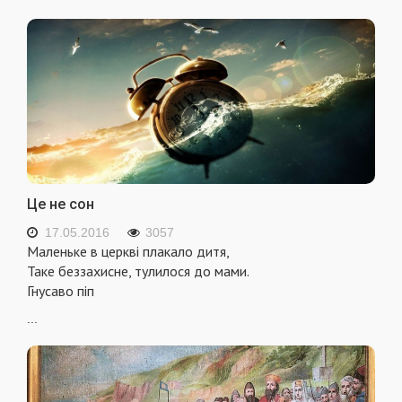
Це не сон
17.05.2016
3057
Маленьке в церкві плакало дитя,
Таке беззахисне, тулилося до мами.
Гнусаво піп
...