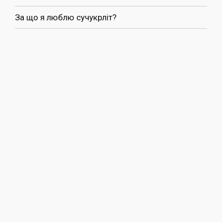
За що я люблю сучукрліт?