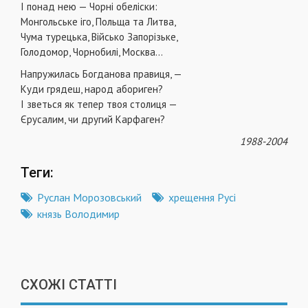
І понад нею — Чорні обеліски:
Монгольське іго, Польща та Литва,
Чума турецька, Військо Запорізьке,
Голодомор, Чорнобилі, Москва...
Напружилась Богданова правиця, —
Куди грядеш, народ абориген?
І зветься як тепер твоя столиця —
Єрусалим, чи другий Карфаген?
1988-2004
Теги:
Руслан Морозовський
хрещення Русі
князь Володимир
СХОЖІ СТАТТІ