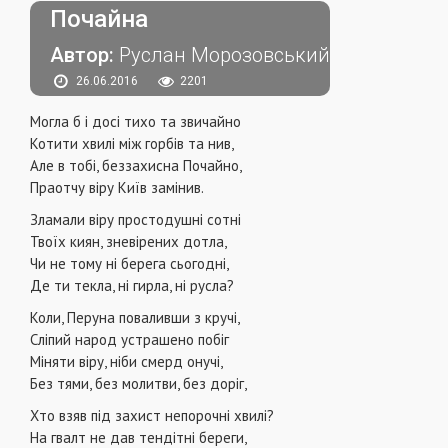
Почайна
Автор:
Руслан Морозовський
26.06.2016
2201
Могла б і досі тихо та звичайно
Котити хвилі між горбів та нив,
Але в тобі, беззахисна Почайно,
Праотчу віру Київ замінив.
Зламали віру простодушні сотні
Твоїх киян, зневірених дотла,
Чи не тому ні берега сьогодні,
Де ти текла, ні гирла, ні русла?
Коли, Перуна поваливши з кручі,
Сліпий народ устрашено побіг
Міняти віру, ніби смерд онучі,
Без тями, без молитви, без доріг,
Хто взяв під захист непорочні хвилі?
На гвалт не дав тендітні береги,