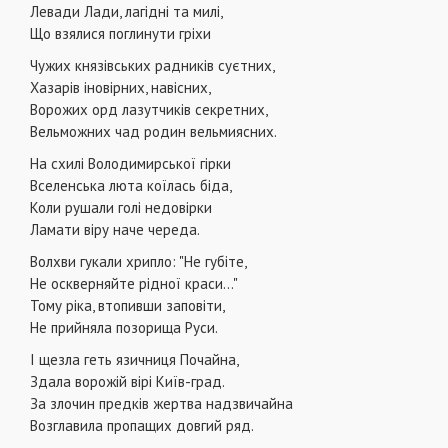
Левади Лади, лагідні та милі,
Що взялися поглинути гріхи
Чужих князівських радників суєтних,
Хазарів іновірних, навісних,
Ворожих орд лазутчиків секретних,
Вельможних чад родин вельмиясних.
На схилі Володимирської гірки
Вселенська люта коїлась біда,
Коли рушали голі недовірки
Ламати віру наче череда.
Волхви гукали хрипло: "Не губіте,
Не оскверняйте рідної краси..."
Тому ріка, втопивши заповіти,
Не прийняла позорища Руси.
І щезла геть язичниця Почайна,
Здала ворожій вірі Київ-град.
За злочин предків жертва надзвичайна
Возглавила пропащих довгий ряд.