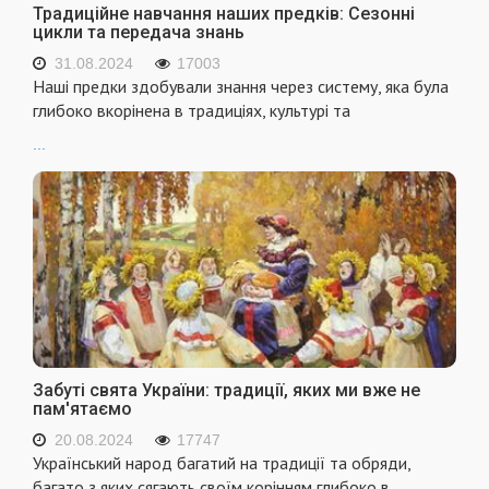
Традиційне навчання наших предків: Сезонні
цикли та передача знань
31.08.2024
17003
Наші предки здобували знання через систему, яка була
глибоко вкорінена в традиціях, культурі та
...
Забуті свята України: традиції, яких ми вже не
пам'ятаємо
20.08.2024
17747
Український народ багатий на традиції та обряди,
багато з яких сягають своїм корінням глибоко в