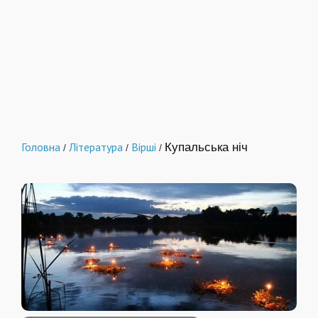
Головна
Література
Вірші
Купальська ніч
/
/
/