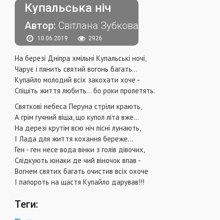
Купальська ніч
Автор:
Світлана Зубкова
10.06.2019
2926
На березі Дніпра хмільні Купальські ночі,
Чарує і пянить святий вогонь багать...
Купайло молодий всіх закохати хоче -
Спішіть життя любить... бо роки пролетять.
Святкові небеса Перуна стріли крають,
А грім гучний віща, що купол літа вже...
На дерезі крутім всю ніч пісні лунають,
І Лада для життя кохання береже...
Ген - ген несе вода вінки з голів дівочих,
Слідкують юнаки де чий віночок впав -
Вогнем святих багать очистив всіх охоче
І папороть на щастя Купайло дарував!!!
Теги: