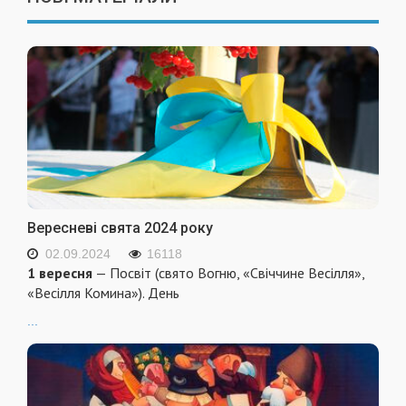
Вересневі свята 2024 року
02.09.2024
16118
1 вересня
— Посвіт (свято Вогню, «Свіччине Весілля»,
«Весілля Комина»). День
...