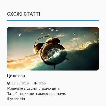
СХОЖІ СТАТТІ
Це не сон
17.05.2016
3055
Маленьке в церкві плакало дитя,
Таке беззахисне, тулилося до мами.
Гнусаво піп
...