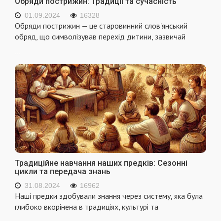
Обряди пострижин: Традиції та сучасність
01.09.2024
16328
Обряди пострижин — це старовинний слов'янський
обряд, що символізував перехід дитини, зазвичай
...
Традиційне навчання наших предків: Сезонні
цикли та передача знань
31.08.2024
16962
Наші предки здобували знання через систему, яка була
глибоко вкорінена в традиціях, культурі та