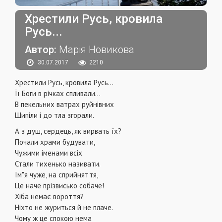
Хрестили Русь, кровила
Русь...
Автор:
Марія Новикова
30.07.2017
2210
Хрестили Русь, кровила Русь...
Її Боги в річках спливали...
В пекельних ватрах руйнівних
Шипіли і до тла згорали.
А з душ, сердець, як вирвать їх?
Почали храми будувати,
Чужими іменами всіх
Стали тихенько називати.
Ім"я чуже, на сприйняття,
Це наче прізвисько собаче!
Хіба немає вороття?
Ніхто не журиться й не плаче.
Чому ж це спокою нема