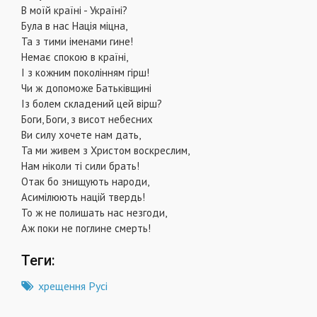
В моїй країні - Україні?
Була в нас Нація міцна,
Та з тими іменами гине!
Немає спокою в країні,
І з кожним поколінням гірш!
Чи ж допоможе Батьківщині
Із болем складений цей вірш?
Боги, Боги, з висот небесних
Ви силу хочете нам дать,
Та ми живем з Христом воскреслим,
Нам ніколи ті сили брать!
Отак бо знищують народи,
Асимілюють націй твердь!
То ж не полишать нас незгоди,
Аж поки не поглине смерть!
Теги:
хрещення Русі