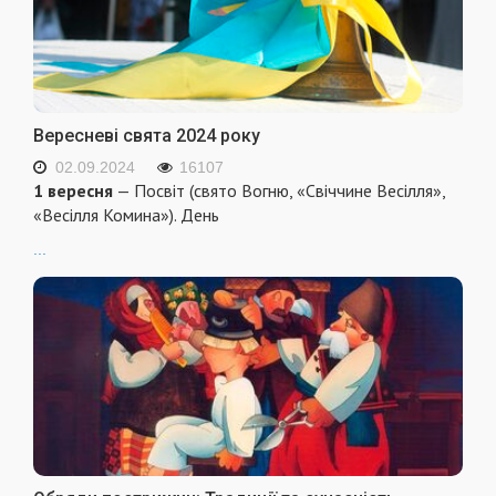
Вересневі свята 2024 року
02.09.2024
16107
1 вересня
— Посвіт (свято Вогню, «Свіччине Весілля»,
«Весілля Комина»). День
...