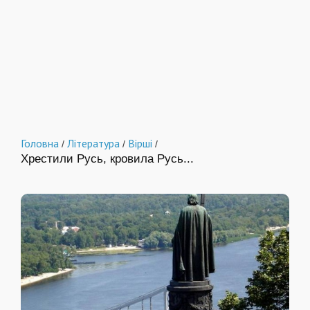
Головна
Література
Вірші
/
/
/
Хрестили Русь, кровила Русь...