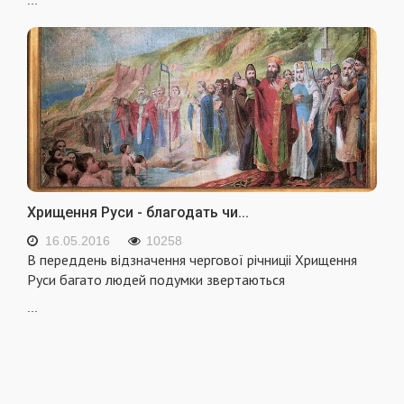
Хрищення Руси - благодать чи...
16.05.2016
10258
В переддень відзначення чергової річниціі Хрищення
Руси багато людей подумки зверта­ються
...