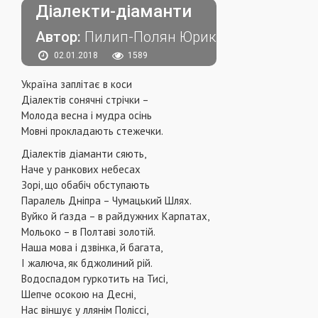
Діалекти-діаманти
Автор:
Пилип-Полян Юрик
02.01.2018
1589
Україна заплітає в коси
Діалектів сонячні стрічки –
Молода весна і мудра осінь
Мовні прокладають стежечки.
Діалектів діаманти сяють,
Наче у ранкових небесах
Зорі, що обабіч обступають
Паралель Дніпра – Чумацький Шлях.
Вуйко й ґазда – в райдужних Карпатах,
Мольоко – в Полтаві золотій.
Наша мова і дзвінка, й багата,
І жалюча, як бджолиний рій.
Водоспадом гуркотить на Тисі,
Шепче осокою на Десні,
Нас віншує у ллянім Поліссі,