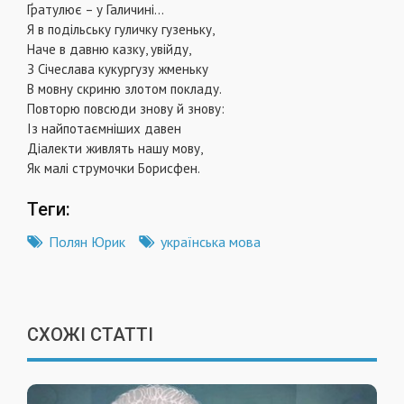
Ґратулює – у Галичині...
Я в подільську гуличку гузеньку,
Наче в давню казку, увійду,
З Січеслава кукургузу жменьку
В мовну скриню злотом покладу.
Повторю повсюди знову й знову:
Із найпотаємніших давен
Діалекти живлять нашу мову,
Як малі струмочки Борисфен.
Теги:
Полян Юрик
українська мова
СХОЖІ СТАТТІ