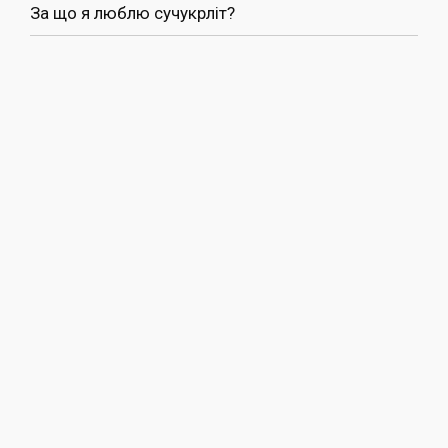
За що я люблю сучукрліт?