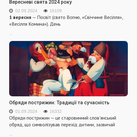
Вересневі свята 2024 року
02.09.2024
16109
1 вересня
— Посвіт (свято Вогню, «Свіччине Весілля»,
«Весілля Комина»). День
...
Обряди пострижин: Традиції та сучасність
01.09.2024
16332
Обряди пострижин — це старовинний слов'янський
обряд, що символізував перехід дитини, зазвичай
...