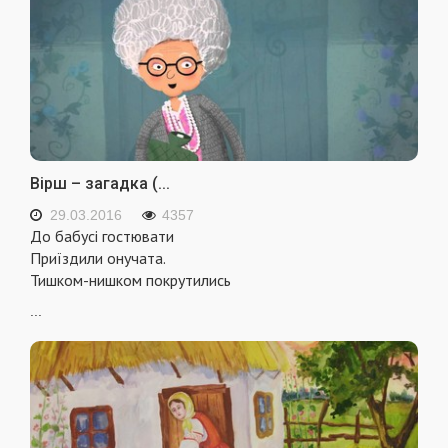
Вірш – загадка (...
29.03.2016
4357
До бабусі гостювати
Приїздили онучата.
Тишком-нишком покрутились
...