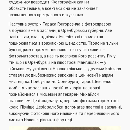
художнику повредит. Фотография как ни
обольстительна, а все-таки она не заключает
возвышенного прекрасного искусства».
Наступна зустріч Тараса Григоровича з фотосправою
відбулася вже в засланні, в Оренбурзькій губернії. Але
навіть там, «на задвірках імперії», світлопис став
поширюватися з вражаючою швидкістю. Тарас не тільки
був свідком народження нової течії у світлописі —
фотоаматорства, а навіть посприяв його розвитку. Річ у
тім, що і в Оренбурзі, і на півострові Мангишлак — у
військовому укріпленні Новопетрівське — друзями Кобзаря
ставали люди, безмежно закохані в цей новий напрям
мистецтва. Прибувши до Оренбурга, Тарас Шевченко,
який під час заслання постійно хворів, невдовзі
познайомився з місцевим аптекарем Михайлом
Гнатовичем Цезіком, мабуть, першим фотоаматором того
краю. Пізніше Цезік залюбки допомагав поетові в засланні,
виконуючи фотокопії його малюнків та пересилаючи його
листи з Новопетрівської фортеці.