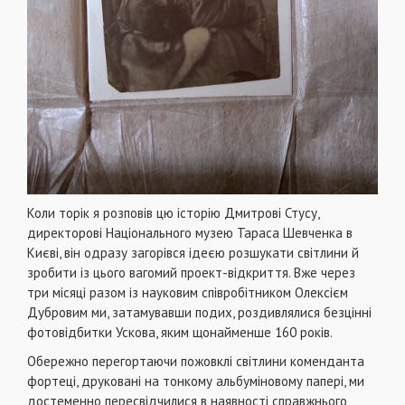
Коли торік я розповів цю історію Дмитрові Стусу,
директорові Національного музею Тараса Шевченка в
Києві, він одразу загорівся ідеєю розшукати світлини й
зробити із цього вагомий проект-відкриття. Вже через
три місяці разом із науковим співробітником Олексієм
Дубровим ми, затамувавши подих, роздивлялися безцінні
фотовідбитки Ускова, яким щонайменше 160 років.
Обережно перегортаючи пожовклі світлини коменданта
фортеці, друковані на тонкому альбуміновому папері, ми
достеменно пересвідчилися в наявності справжнього