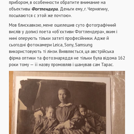
прибором, в особенности обратите внимание на
объективы
Фогтлендера.
Деньги ему, г. Чернягину,
посылаются с этой же почтою».
Мов блискавкою, мене ошелешив суто фотографічний
вислів у дописі поета «об’єктиви Фогтлендера», яким і
нині оперують тільки затяті професійники. Адже й
сьогодні фотокамери Leica, Sony, Samsung
використовують ті лінзи. Виявляється, ця австрійська
фірма оптики та фотознаряддя не тільки була відома 162
роки тому — її назву промовляв і шанував сам Тарас.