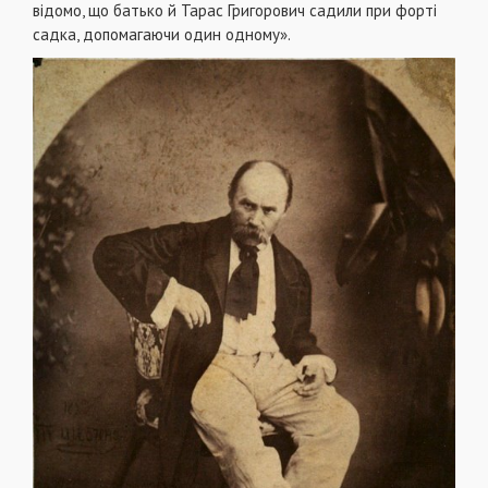
відомо, що батько й Тарас Григорович садили при форті
садка, допомагаючи один одному».