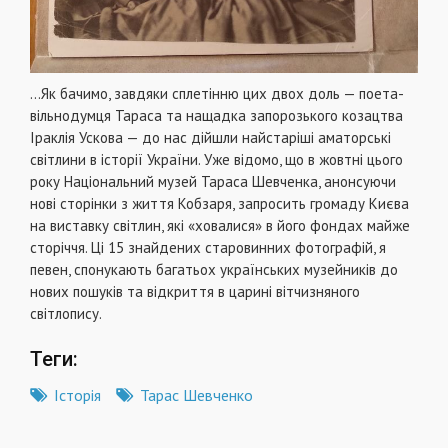
…Як бачимо, завдяки сплетінню цих двох доль — поета-
вільнодумця Тараса та нащадка запорозького козацтва
Іраклія Ускова — до нас дійшли найстаріші аматорські
світлини в історії України. Уже відомо, що в жовтні цього
року Національний музей Тараса Шевченка, анонсуючи
нові сторінки з життя Кобзаря, запросить громаду Києва
на виставку світлин, які «ховалися» в його фондах майже
сторіччя. Ці 15 знайдених старовинних фотографій, я
певен, спонукають багатьох українських музейників до
нових пошуків та відкриття в царині вітчизняного
світлопису.
Теги:
Історія
Тарас Шевченко