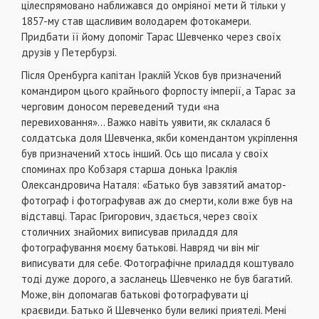
цілеспрямовано наближався до омріяної мети й тільки у
1857-му став щасливим володарем фотокамери.
Придбати її йому допоміг Тарас Шевченко через своїх
друзів у Петербурзі.
Після Оренбурга капітан Іраклій Усков був призначений
командиром цього крайнього форпосту імперії, а Тарас за
черговим доносом переведений туди «на
перевиховання»… Важко навіть уявити, як склалася б
солдатська доля Шевченка, якби комендантом укріплення
був призначений хтось інший. Ось що писала у своїх
споминах про Кобзаря старша донька Іраклія
Олександровича Наталя: «Батько був завзятий аматор-
фотограф і фотографував аж до смерти, коли вже був на
відставці. Тарас Григорович, здається, через своїх
столичних знайомих виписував приладдя для
фотографування моєму батькові. Навряд чи він міг
виписувати для себе. Фотографічне приладдя коштувало
тоді дуже дорого, а засланець Шевченко не був багатий.
Може, він допомагав батькові фотографувати ці
краєвиди. Батько й Шевченко були великі приятелі. Мені