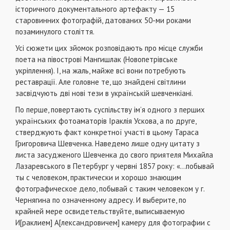
історичного документального артефакту — 15
старовинних фотографій, датованих 50-ми роками
позаминулого століття.
Усі сюжети цих зйомок розповідають про місце служби
поета на півострові Мангишлак (Новопетрівське
укріплення). І, на жаль, майже всі вони потребують
реставрації. Але головне те, що знайдені світлини
засвідчують дві нові тези в українській шевченкіані.
По перше, повертають суспільству ім’я одного з перших
українських фотоаматорів Іраклія Ускова, а по друге,
стверджують факт конкретної участі в цьому Тараса
Григоровича Шевченка. Наведемо лише одну цитату з
листа засудженого Шевченка до свого приятеля Михайла
Лазаревського в Петербург у червні 1857 року: «…побывай
ты с человеком, практически и хорошо знающим
фотографическое дело, побывай с таким человеком у г.
Чернягина по означенному адресу. И выберите, по
крайней мере освидетельствуйте, выписываемую
И[раклием] А[лександровичем] камеру для фотографии с