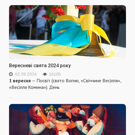
Вересневі свята 2024 року
02.09.2024
16105
1 вересня
— Посвіт (свято Вогню, «Свіччине Весілля»,
«Весілля Комина»). День
...