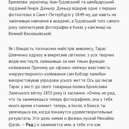
Брюллова: українець Іван Гудовський та швейцарський
підданий Генріх Деньєр. Деньєр відкрив одне з перших
фотоательє в Санкт-Петербурзі у 1849-му, ще навіть не
закінчивши навчання в академії, а Гудовський того самого
року започаткував фотографію в Києві, у кам’яниці на
Великій Васильківській.
Як і більшість тогочасних майстрів живопису, Тарас
Шевченко одразу ж викреслив світлопис з усіх творчих
видів мистецтв, залишивши за ним тільки функцію
копіювання. Причому цю «фізико-хімічну» властивість
«нерукотворного» копіювання сам Кобзар залюбки
використовував упродовж усього життя. Ось що писав
Тарас у листі до свого товариша поляка Броніслава
Залеського влітку 1855 року із заслання: «Очень не рад,
что ты занимаешься теперь фотографиею, она у тебя
много время отнимает теперь, а после, я боюся, ты
увлечешься ею, когда покажутся удовлетворительные
результаты. Это дело химии и физики, пускай Михайло
(Цезік. —
Ред
.
) и занимается ими, а тебе это как