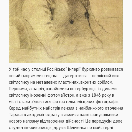
У той час у столиці Російської імперії бурхливо розвивався
новий напрям мистецтва — дагеротипія — первісний вид
світлопису на металевих пластинах, вкритих сріблом.
Першими, ясна річ, ознайомили петербуржців із дивами
світлопису іноземні фотомайстри, а вже з 1843 року в
місті стали з’являтися фотоательє місцевих фотографів.
Серед майбутніх майстрів пензля з найближчого оточення
Тараса в академії одразу з’явилися палкі шанувальники
нового напряму відтворення дійсності. Це передусім двоє
студентів-живописців, друзів Шевченка по майстерні