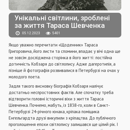
Унікальні світлини, зроблені
за життя Тараса Шевченка
05.12.2023
5401
Якщо уважно перечитати «Щоденник» Тараса
Григоровича, його листи та спомини, впадає у вічі одна ще
не зовсім досліджена сторінка в його житті: постійна
дотичність Кобзаря до світлопису. Адже дагеротипія, а
пізніше й фотографія розвивалися в Петербурзі на очах у
молодого поета.
Задля такого висновку біографія Кобзаря налічує
достатньо неспростовних фактів. Але спочатку треба
відтворити головні історичні віхи з життя Тараса
Шевченка. Почнемо, мабуть, із 1838-го, коли в Санкт-
Петербурзі 24-річного юнака, кріпака поміщика
Енгельгардта друзі викупили з кріпацтва. До публічного
проголошення епохи світлопису залишався ще цілий рік. І