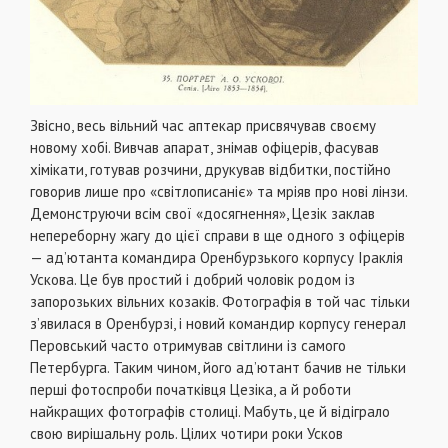
Звісно, весь вільний час аптекар присвячував своєму
новому хобі. Вивчав апарат, знімав офіцерів, фасував
хімікати, готував розчини, друкував відбитки, постійно
говорив лише про «світлописаніє» та мріяв про нові лінзи.
Демонструючи всім свої «досягнення», Цезік заклав
непереборну жагу до цієї справи в ще одного з офіцерів
— ад’ютанта командира Оренбурзького корпусу Іраклія
Ускова. Це був простий і добрий чоловік родом із
запорозьких вільних козаків. Фотографія в той час тільки
з’явилася в Оренбурзі, і новий командир корпусу генерал
Перовський часто отримував світлини із самого
Петербурга. Таким чином, його ад’ютант бачив не тільки
перші фотоспроби початківця Цезіка, а й роботи
найкращих фотографів столиці. Мабуть, це й відіграло
свою вирішальну роль. Цілих чотири роки Усков