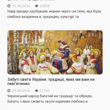
31.08.2024
16958
Наші предки здобували знання через систему, яка була
глибоко вкорінена в традиціях, культурі та
...
Забуті свята України: традиції, яких ми вже не
пам'ятаємо
20.08.2024
17732
Український народ багатий на традиції та обряди,
багато з яких сягають своїм корінням глибоко в
...