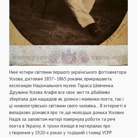
Нині чотири світлини першого українського фотоаматора
Ускова, датовані 1857–1865 роками, прикрашають
експозицію Національного музею Тараса Шевченка.
Дружина Ускова Агафія все своє життя дбайливо
зберігала для нащадків як дописи і малюнки поета, так і
ці «новопетрівські» світлини свого чоловіка… В інтернеті я
випадково дізнався про те, що молодша донька Ускових
Надія за заповітом матері повернула роботи та речі
поета в Україну. А трохи пізніше в матеріалах про
створення у 1920-х роках у тодішній столиці УСРР