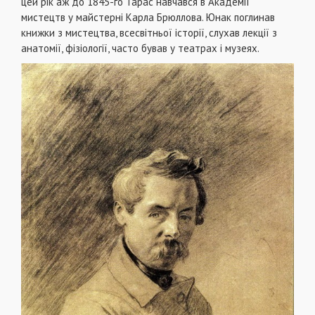
цей рік аж до 1845-го Тарас навчався в Академії
мистецтв у майстерні Карла Брюллова. Юнак поглинав
книжки з мистецтва, всесвітньої історії, слухав лекції з
анатомії, фізіології, часто бував у театрах і музеях.