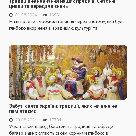
Традиційне навчання наших предків: Сезонні
цикли та передача знань
31.08.2024
16961
Наші предки здобували знання через систему, яка була
глибоко вкорінена в традиціях, культурі та
...
Забуті свята України: традиції, яких ми вже не
пам'ятаємо
20.08.2024
17734
Український народ багатий на традиції та обряди,
багато з яких сягають своїм корінням глибоко в