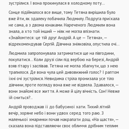
зустрілися. І вона прокинулася в холодному поту…
Сонце підіймалося все вище, тому Тетяна вирішила було
вже йти, як здалеку побачила Людмилу. Подруга приїхала
не сама, а з двома юнаками. Нареченого Людмили вона
знала, а хто той інший — ніяк не могла впізнати.
«Знайомтеся: це тій друг Андрій. А це — Тетяна», —
відрекомендував Сергій. Дівчина зніяковіла, опустила очі…
Людмила запропонувала затриматися ще на півгодини,
покупатися… Коли друзі сіли під вербою на березі, Андрій
взяв гітару і заспівав. Тетяна не могла збагнути, що з нею
трапилося. Де вона чула цей дивовижний голос? І раптом
їхні очі зустрілися. Невидима стріла пронизала усе тіло
дівчини, проте погляду вона вже не відвела. Здавалося, —
вони знайомі все життя. А може й цілу вічність. Сон! Невже
їй сниться?..
Андрій проводжав її до бабусиної хати. Тихий літній
вечір, зоряне небо і вони удвох серед того раю. З
маленької хмаринки почав накрапати дощ. «На щастя», —
сказала вона підставляючи своє обличчя дрібним теплим