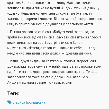
краплям. Вони не ховалися від дощу. Навпаки, почали
танцювати прямісінько на вулиці. Андрій зупинив дівчину.
«Дивно. Нещодавно мені снився сон, і там був такий
танець під зорями і дощем». Він погладив її мокре волосся
і міцно пригорнув. Все відбувалося у реальному житті.
І Тетяна розповіла свій сон. «Бабуся мені говорила, що
треба вчитися відчувати світ: слухати спів птахів і плескіт
води, дивитися на зорі і зустрічати схід Сонця,
милуватися квітами, а головне — вивчати себе, — і тоді
неодмінно знайдеш свою долю», — додала дівчина.
…Рідні і друзі сиділи за святковим столом. Дорослі син і
донька, вже троє онучат — найбільше багатство, яке вони
надбали за тридцять років подружнього життя. Тетяна
запропонувала тост за свою долю. Вони вперше з
Андрієм відкрили секрет юнацьких снів.
Теги:
Лариса Громадська