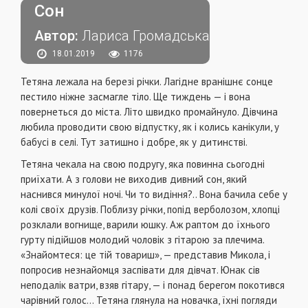
Сон
Автор:
Лариса Громадська
18.01.2019
1176
Тетяна лежала на березі річки. Лагідне вранішнє сонце
пестило ніжне засмагле тіло. Ще тиждень — і вона
повернеться до міста. Літо швидко промайнуло. Дівчина
любила проводити свою відпустку, як і колись канікули, у
бабусі в селі. Тут затишно і добре, як у дитинстві.
Тетяна чекала на свою подругу, яка повинна сьогодні
приїхати. А з голови не виходив дивний сон, який
наснився минулої ночі. Чи то видіння?.. Вона бачила себе у
колі своїх друзів. Поблизу річки, попід верболозом, хлопці
розклали вогнище, варили юшку. Аж раптом до їхнього
гурту підійшов молодий чоловік з гітарою за плечима.
«Знайомтеся: це тій товариш», — представив Микола, і
попросив незнайомця заспівати для дівчат. Юнак сів
неподалік ватри, взяв гітару, — і понад берегом покотився
чарівний голос… Тетяна глянула на новачка, їхні погляди