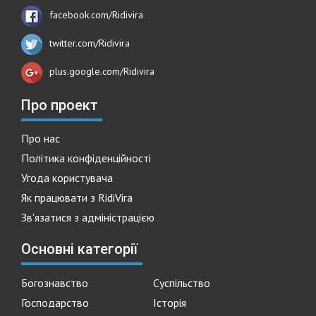
facebook.com/Ridivira
twitter.com/Ridivira
plus.google.com/Ridivira
Про проект
Про нас
Політика конфіденційності
Угода користувача
Як працювати з RidiVira
Зв'язатися з адміністрацією
Основні категорії
Богознавство
Суспільство
Господарство
Історія