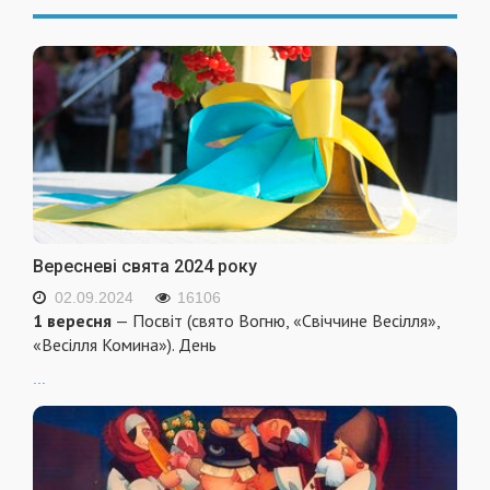
Вересневі свята 2024 року
02.09.2024
16106
1 вересня
— Посвіт (свято Вогню, «Свіччине Весілля»,
«Весілля Комина»). День
...