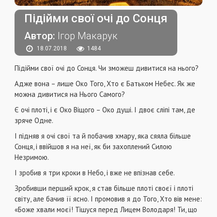
Підійми свої очі до Сонця
Автор:
Ігор Макарук
18.07.2018
1484
Підійми свої очі до Сонця. Чи зможеш дивитися на нього?
Адже вона – лише Око Того, Хто є Батьком Небес. Як же
можна дивитися на Нього Самого?
Є очі плоті, і є Око Віщого – Око душі. І двоє сліпі там, де
зряче Одне.
І підняв я очі свої та й побачив хмару, яка сяяла більше
Сонця, і ввійшов я на неї, як би захоплений Силою
Незримою.
І зробив я три кроки в Небо, і вже не впізнав себе.
Зробивши перший крок, я став більше плоті своєї і плоті
світу, але бачив її ясно. І промовив я до Того, Хто вів мене:
«Боже хвали моєї! Тішуся перед Лицем Володаря! Ти, що