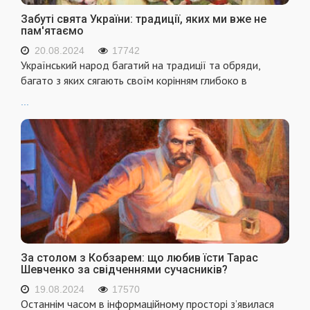
Забуті свята України: традиції, яких ми вже не
пам'ятаємо
20.08.2024
17742
Український народ багатий на традиції та обряди,
багато з яких сягають своїм корінням глибоко в
...
За столом з Кобзарем: що любив їсти Тарас
Шевченко за свідченнями сучасників?
19.08.2024
17570
Останнім часом в інформаційному просторі з’явилася