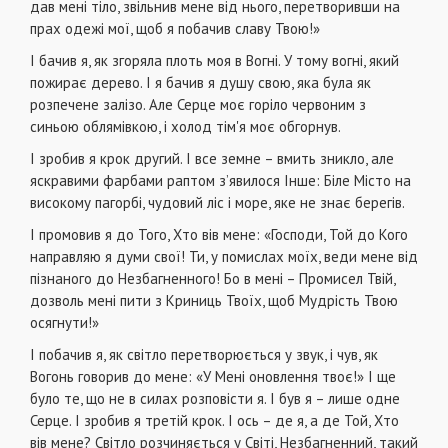
дав мені тіло, звільнив мене від нього, перетворивши на
прах одежі мої, щоб я побачив славу Твою!»
І бачив я, як згоряла плоть моя в Вогні. У тому вогні, який
пожирає дерево. І я бачив я душу свою, яка була як
розпечене залізо. Але Серце моє горіло червоним з
синьою облямівкою, і холод тім'я моє обгорнув.
І зробив я крок другий. І все земне – вмить зникло, але
яскравими фарбами раптом з’явилося Інше: Біле Місто на
високому пагорбі, чудовий ліс і море, яке не знає берегів.
І промовив я до Того, Хто вів мене: «Господи, Той до Кого
направляю я думи свої! Ти, у помислах моїх, веди мене від
пізнаного до Незбагненного! Бо в мені – Промисел Твій,
дозволь мені пити з Криниць Твоїх, щоб Мудрість Твою
осягнути!»
І побачив я, як світло перетворюється у звук, і чув, як
Вогонь говорив до мене: «У Мені оновлення твоє!» І ще
було те, що не в силах розповісти я. І був я – лише одне
Серце. І зробив я третій крок. І ось – де я, а де Той, Хто
вів мене? Світло розчиняється у Світі, Незбагненний, такий