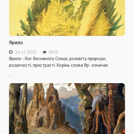
Ярило
14.12.2015
4834
Ярило - бог Весняного Сонця, розквіту природи,
родючості, пристрасті. Корінь слова Яр- означає
...