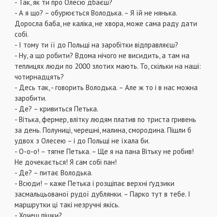
- Так, як ти про Олесю дбаєш?
- А я що? – обурюється Володька. – Я їй не нянька.
Доросла баба, не каліка, не хвора, може сама раду дати
собі.
- І тому ти її до Польщі на заробітки відправляєш?
- Ну, а що робити? Вдома нічого не висидить, а там на
теплицях люди по 2000 злотих мають. То, скільки на наші:
чотирнадцять?
- Десь так, - говорить Володька. – Але ж то і в нас можна
заробити.
- Де? – кривиться Петька.
- Вітька, фермер, влітку людям платив по триста гривень
за день. Полуниці, черешні, малина, смородина. Пішли б
удвох з Олесею – і до Польщі не їхала би.
- О-о-о! – тягне Петька. – Ще я на пана Вітьку не робив!
Не дочекається! Я сам собі пан!
- Де? – питає Володька.
- Всюди! – каже Петька і розщіпає верхні ґудзики
засмальцьованої рудої дублянки. – Парко тут в тебе. І
маршрутки ці такі незручні якісь.
- Хочеш пішки?