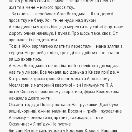
не до рідного сичить і пиляє. І теща слідом за нею. От
життя в мене – ніякого просвітку…
- Заткнись! – перебиває його Володька. – Я на дорозі
просвітку не бачу. Хоч ти не нуди над вухом.
А сам дивиться крізь біле, що мерехтить у світлі фар, наче
дорогу очима намацує. І думає. Про щось таке, своє. От
про пакет із сердечками.
Тоді в 90-х зарплатню платити перестали. І мама злягла з
серцем. Ні грошей, ні ліків, троє діток дрібних і не знаєш
за що вхопитись.
А мама Володькова не хотіла, щоб її невістка доглядала
навіть у лікарні. Все чекала, що донька з Києва приїде. А
Катря лише трохи грошей передала та й по всьому.
Мовляв: ви в материній квартирі – ви і пильнуйте її. А
потім Оксану в пологовому скоротили, фірма Володькова
наказала довго жити…
Оксана тоді до Польщі поїхала. На трускавки. Далі були
вишні, чорниці, ожина, малина. Восени – гриби і журавлина.
А взимку – ревматизм, артрит, тахикардія. І оте
Оксанине: « Я поїду». Не пустив.
Він сам. Він все сам. Будови у Вроцлаві, Кракові, Варшаві,