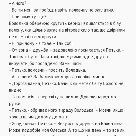
- А чого?
- Бо ти мені за проїзд, навіть, половину не заплатив.
- При чому тут це?
Володька обережно крутить кермо і вдивляється в білу
пелену, яка щільно лягає на вітрове скло так, що двірники
не в змозі її відгорнути.
- Ні при чому, - зітхає. – Їдь собі.
- От вона – дружба – задоволено посміхається Петька. –
Так і має бути. Часи такі, що мусимо одне другого
виручати, бо пропадемо. Важкі часи.
- Петько, помовчи, - просить Володька.
- А то чого? За балачкою дорога скоріше минає.
- Дорога важка, Петько. Бачиш: як мете? Світу Божого не
видно.
- Та нам всім тепер світу не видно. Довели народ до
ручки.
- Петько, - обриває його тираду Володька. – Мовчи, якщо
хочеш цілим додому доїхати.
- Хочу, - киває Петька. – Везу ж подарунок на Валентина.
Може, подобріє моя Олеська. А то що не день – то все як