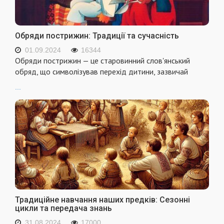
Обряди пострижин: Традиції та сучасність
01.09.2024
16344
Обряди пострижин — це старовинний слов'янський
обряд, що символізував перехід дитини, зазвичай
...
Традиційне навчання наших предків: Сезонні
цикли та передача знань
31.08.2024
17000