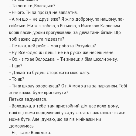
- Та чого ти, Володько?
- Нічого. Ти за проїзд не заплатив.
- А ми що – не друзі вже? Я ж по доброму, по нашому, по-
свійськи. Ми ж з тобою, з Вітькою, з Миколою Карповим
корів пасли, уроки прогулювали, за дівчатами бігали. Що
тобі важко друга підвезти?
- Петька, цей рейс – моя робота. Розумієш?
- Ну. Все-одно ж їдеш. І не на руках же несеш мене.
- Ох, - зітхає Володька. – Ти знаєш: я біля школи живу.
- І що?
- Давай ти будеш сторожити мою хату.
- То як?
- Ти ж школу охороняєш? От. А моя хата за парканом. Тобі
ж не важко буде приглянути?
Петька задумався.
- Володька, в тебе там пристойний дім, все коло дому,
навіть, гноми порцелянові у саду стоять і альтанка - всяке
може бути. Але, думаю, що за пів мінімалки ми
домовимось.
- Ні, - каже Володька.