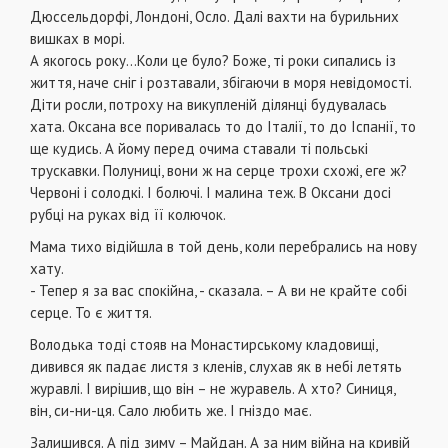
Дюссельдорфі, Лондоні, Осло. Далі вахти на бурильних
вишках в морі.
А якогось року…Коли це було? Боже, ті роки сипались із
життя, наче сніг і розтавали, збігаючи в моря невідомості.
Діти росли, потроху на викупленій ділянці будувалась
хата. Оксана все поривалась то до Італії, то до Іспанії, то
ще кудись. А йому перед очима ставали ті польські
трускавки. Полуниці, вони ж на серце трохи схожі, еге ж?
Червоні і солодкі. І болючі. І малина теж. В Оксани досі
рубці на руках від її колючок.
Мама тихо відійшла в той день, коли перебрались на нову
хату.
- Тепер я за вас спокійна, - сказала. – А ви не крайте собі
серце. То є життя.
Володька тоді стояв на Монастирському кладовищі,
дивився як падає листя з кленів, слухав як в небі летять
журавлі. І вирішив, що він – не журавель. А хто? Синиця,
він, си-ни-ця. Сало любить же. І гніздо має.
Залишився. А під зиму – Майдан. А за ним війна на кривій