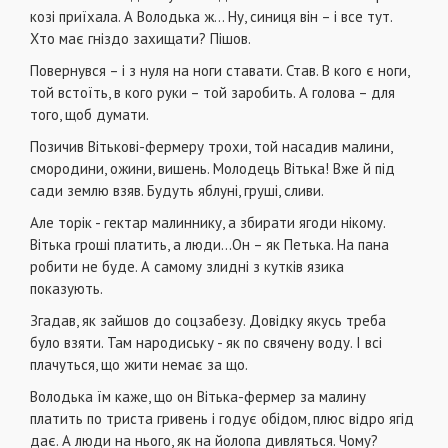
козі приїхала. А Володька ж… Ну, синиця він – і все тут.
Хто має гніздо захищати? Пішов.
Повернувся – і з нуля на ноги ставати. Став. В кого є ноги,
той встоїть, в кого руки – той заробить. А голова – для
того, щоб думати.
Позичив Вітькові-фермеру трохи, той насадив малини,
смородини, ожини, вишень. Молодець Вітька! Вже й під
сади землю взяв. Будуть яблуні, груші, сливи.
Але торік - гектар малиннику, а збирати ягоди нікому.
Вітька гроші платить, а люди…Он – як Петька. На пана
робити не буде. А самому злидні з кутків язика
показують.
Згадав, як зайшов до соцзабезу. Довідку якусь треба
було взяти. Там народиську - як по свячену воду. І всі
плачуться, що жити немає за що.
Володька їм каже, що он Вітька-фермер за малину
платить по триста гривень і годує обідом, плюс відро ягід
дає. А люди на нього, як на йолопа дивляться. Чому?