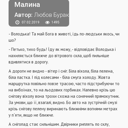
Малина
Автор:
Любов Бурак
07.02.2019
1495
- Володька! Та май Бога в животі, їдь по-людськи якось, чи
шо?
- Петько, тихо будь! Їду як можу, - відповідає Володька і
нахиляється ближче до вітрового скла, щоб пильніше
вдивлятися в дорогу.
А дороги не видно - вітер і сніг. Біла віхола, біла пелена,
біла пастка. І під колесами - біла смуга холоду. Жовта
маршрутка повільно повзе трасою, часто підстрибуючи то
на вибоїнах, то на льодових горбиках. Напевно крізь цю
снігову віхолу вона трохи схожа на сонячний прямокутник.
За умови, що її, взагалі, видно. Бо авто на зустрічній смузі
крізь снігову пелену виринають ближніми вогнями метрах
у п`яти, якщо не ближче.
А снігопад стає сильнішим. Двірники риплять по склу,