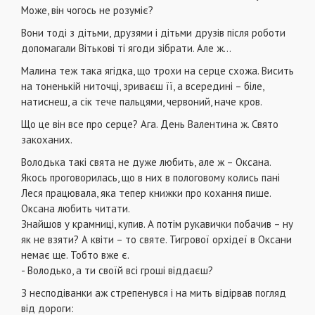
Може, він чогось не розуміє?
Вони тоді з дітьми, друзями і дітьми друзів після роботи
допомагали Вітькові ті ягоди зібрати. Але ж…
Малина теж така ягідка, що трохи на серце схожа. Висить
на тоненькій ниточці, зриваєш її, а всередині – біле,
натиснеш, а сік тече пальцями, червоний, наче кров.
Що це він все про серце? Ага. День Валентина ж. Свято
закоханих.
Володька такі свята не дуже любить, але ж – Оксана.
Якось проговорилась, що в них в пологовому колись пані
Леся працювала, яка тепер книжки про кохання пише.
Оксана любить читати.
Знайшов у крамниці, купив. А потім рукавички побачив – ну
як не взяти? А квіти – то святе. Тигрової орхідеї в Оксани
немає ще. Тобто вже є.
- Володько, а ти своїй всі гроші віддаєш?
З несподіванки аж стрепенувся і на мить відірвав погляд
від дороги: