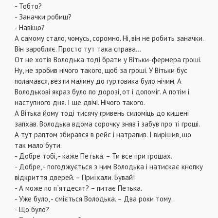
- Тобто?
- Заначки робиш?
- Навіщо?
А самому стало, чомусь, соромно. Ні, він не робить заначки.
Він заробляє. Просто тут така справа…
От не хотів Володька тоді брати у Вітьки-фермера гроші.
Ну, не зробив нічого такого, щоб за гроші. У Вітьки бус
поламався, везти малину до гуртовика було нічим. А
Володькові якраз було по дорозі, от і допоміг. А потім і
наступного дня. І ще двічі. Нічого такого.
А Вітька йому тоді тисячу гривень силоміць до кишені
запхав. Володька вдома сорочку зняв і забув про ті гроші.
А тут раптом збирався в рейс і натрапив. І вирішив, що
так мало бути.
- Добре тобі, - каже Петька. – Ти все при грошах.
- Добре, - погоджується з ним Володька і натискає кнопку
відкриття дверей. – Приїхали. Бувай!
- А може по п`ятдесят? – питає Петька.
- Уже було, - сміється Володька. – Два роки тому.
- Що було?