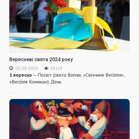
Вересневі свята 2024 року
02.09.2024
16118
1 вересня
— Посвіт (свято Вогню, «Свіччине Весілля»,
«Весілля Комина»). День
...