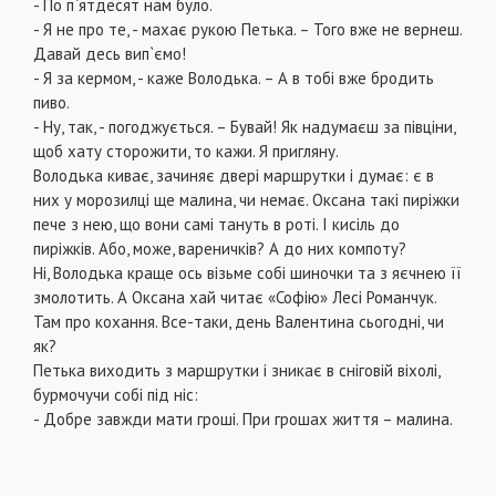
- По п`ятдесят нам було.
- Я не про те, - махає рукою Петька. – Того вже не вернеш.
Давай десь вип`ємо!
- Я за кермом, - каже Володька. – А в тобі вже бродить
пиво.
- Ну, так, - погоджується. – Бувай! Як надумаєш за півціни,
щоб хату сторожити, то кажи. Я пригляну.
Володька киває, зачиняє двері маршрутки і думає: є в
них у морозилці ще малина, чи немає. Оксана такі пиріжки
пече з нею, що вони самі тануть в роті. І кисіль до
пиріжків. Або, може, вареничків? А до них компоту?
Ні, Володька краще ось візьме собі шиночки та з яєчнею її
змолотить. А Оксана хай читає «Софію» Лесі Романчук.
Там про кохання. Все-таки, день Валентина сьогодні, чи
як?
Петька виходить з маршрутки і зникає в сніговій віхолі,
бурмочучи собі під ніс:
- Добре завжди мати гроші. При грошах життя – малина.