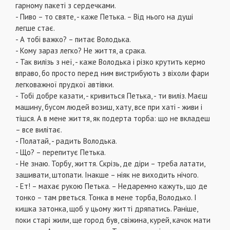
гарному пакеті з сердечками.
- Пиво – то святе, - каже Петька. – Від нього на душі
легше стає.
- А тобі важко? – питає Володька.
- Кому зараз легко? Не життя, а срака.
- Так вилізь з неї, - каже Володька і різко крутить кермо
вправо, бо просто перед ним вистрибують з віхоли фари
легковажної прудкої автівки.
- Тобі добре казати, - кривиться Петька, - ти виліз. Маєш
машину, бусом людей возиш, хату, все при хаті - живи і
тішся. А в мене життя, як подерта торба: що не вкладеш
– все вилітає.
- Полатай, - радить Володька.
- Що? – перепитує Петька.
- Не знаю. Торбу, життя. Скрізь, де діри – треба латати,
зашивати, штопати. Інакше – ніяк не виходить нічого.
- Ет! – махає рукою Петька. – Недаремно кажуть, що де
тонко – там рветься. Тонка в мене торба, Володько. І
кишка затонка, щоб у цьому житті дряпатись. Раніше,
поки старі жили, ще город був, свіжина, курей, качок мати