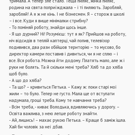
тримала. А тепер зле стало. Теща пиляє, жінка пиляє,
родина на свята поприїжджала – і ті пиляють. Заробляй,
заробляй! А я ж не кінь. І не бізнесмен. Я – сторож в школі
– і все. Куди я вище мінімалки стрибну?
- То поміняй роботу, знайди щось інше.
- Я що дурний? Ні! Розумієш: тут я як? Прийшов на роботу,
ніч відсидів в теплій каптерці, чай попив, телевізор
подивився, два рази обійшов територію – то мусово, бо
директор камери поставив і дивиться, чи я не сплю – і
все. Вся робота. Можна йти додому. Платять мало, але ж і
руки не болять. Та й скільки мені треба? Хліб та до хліба
щоб було.
- А що до хліба?
- Та що? – кривиться Петька. – Кажу ж: поки старі мої
жили – то було. Тепер не густо. Мала ще от вступати
надумала, гроші треба. Кому те навчання треба?
- Всім треба, - киває Володька, вдивляючись у дорогу. –
Освіта важлива, з нею легше роботу знайти.
- Ай, лишись! – махає рукою Петька. – Краще б заміж ішла.
Хай би чоловік за неї дбав.