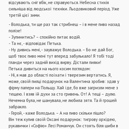
відсувають сніг вбік, не справуються. Небесна стихія
сильніша від людської техніки. Льодовиковий період. Уже
третій цієї зими.
- Володька, ти ще раз так стрибнеш – і в мене пиво назад
полізе!
- Зупинитись? – спокійно питає водій.
- Та нє, - відповідає Петька.
- Ну дивись мені, - зауважує Володька. – Бо не дай Бог,
щоб твоє пиво мені тут вперед забулькало! Я тобі тоді
гланди через задній вихід вирву. Дістали пияки!
Петька дивиться на нього косим поглядом:
- Ні, я мав до області поїхати і тверезим вертатись. Я,
може, своїй пилці подарунок на Валентина зробив: здав у
фірму папери на Польщу. Хай їде, бо вже загризли мене з
тещею. І взяв їй духи за сто гривень. От! А тещі – дулю.
Нечемна була, не шанувала, не любила зятя. Та й грошей
забракло.
- Герой, - каже Володька. – А на пиво скільки пішло?
Він теж купив своїй Оксані подарунок: тигрову орхідею,
рукавички і «Софію» Лесі Романчук. Он стоять біля шиби в