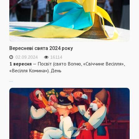
Вересневі свята 2024 року
02.09.2024
16114
1 вересня
— Посвіт (свято Вогню, «Свіччине Весілля»,
«Весілля Комина»). День
...