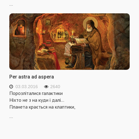
...
Per astra ad aspera
03.03.2016
2640
Порозліталися галактики
Ніхто не з на куди і далі...
Планета крається на клаптики,
...