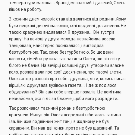
температури малюка… Вранці, мовчазний і далекий, Олесь
пішов на роботу.
З кожним днем чоловік став віддалятися від родини, йому
були нецікаві дитячі малюнки, їхні щоденні досягнення. Не
такою красунею видавалася й дружина… Він зустрів
кращу! На вечірці у друга молода незнайомка весело
танцювала, майстерно посміхалася, і виглядала
безтурботною. Так, саме безтурботною. Бо щоденні
клопоти, сімейна рутина так затягли Олеся, що він світу
білого не бачив. На вечірці колишні друзі утворили власне
коло, розповідали про свої досягнення, про творчі злети.
Олександр розповів про себе: дружина, діти, колись писав
вірші, які друкувала вузівська газета… І де ж поділося
обдарування? Він сам себе вперше пожалів. Це помітила
незнайомка, яка підсіла ближче, щоби його розрадити…
Так розпочався таємний роман з безтурботною
красунею. Минув рік. Олеся всередині ніби якась гадина
їла. Він жив подвійним життям, і в жодному не був
справжнім. Він мав дві жінки, проте не був щасливий. Та
найбільше страждали діти. Вони хотіли відчути тепло