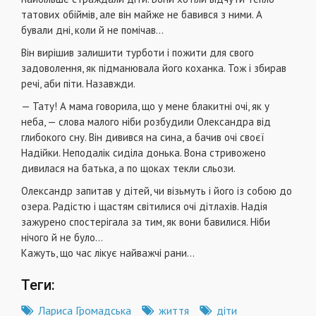
татових обіймів, але він майже не бавився з ними. А
бували дні, коли й не помічав…
Він вирішив залишити турботи і пожити для свого
задоволення, як підманювала його коханка. Тож і збирав
речі, аби піти. Назавжди.
— Тату! А мама говорила, що у мене блакитні очі, як у
неба, — слова малого ніби розбудили Олександра від
глибокого сну. Він дивився на сина, а бачив очі своєї
Надійки. Неподалік сиділа донька. Вона стривожено
дивилася на батька, а по щоках текли сльози.
Олександр запитав у дітей, чи візьмуть і його із собою до
озера. Радістю і щастям світилися очі дітлахів. Надія
зажурено спостерігала за тим, як вони бавилися. Ніби
нічого й не було…
Кажуть, що час лікує найважчі рани…
Теги:
Лариса Громадська
життя
діти