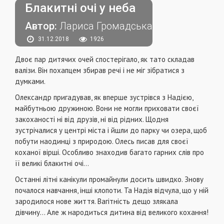
Блакитні очі у неба
Автор:
Лариса Громадська
31.12.2018
1926
Двоє пар дитячих очей спостерігало, як тато складав
валізи. Він похапцем збирав речі і не міг зібратися з
думками.
Олександр пригадував, як вперше зустрівся з Надією,
майбутньою дружиною. Вони не могли приховати своєї
закоханості ні від друзів, ні від рідних. Щодня
зустрічалися у центрі міста і йшли до парку чи озера, щоб
побути наодинці з природою. Олесь писав для своєї
коханої вірші. Особливо знаходив багато гарних слів про
її великі блакитні очі…
Останні літні канікули промайнули досить швидко. Знову
почалося навчання, інші клопоти. Та Надія відчула, що у ній
зародилося нове життя. Вагітність дещо злякала
дівчину… Але ж народиться дитина від великого кохання!