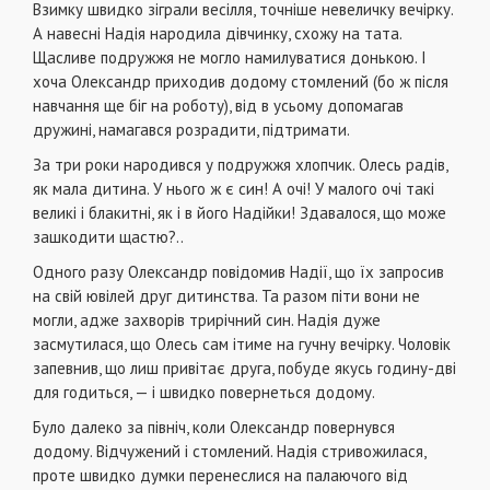
Взимку швидко зіграли весілля, точніше невеличку вечірку.
А навесні Надія народила дівчинку, схожу на тата.
Щасливе подружжя не могло намилуватися донькою. І
хоча Олександр приходив додому стомлений (бо ж після
навчання ще біг на роботу), від в усьому допомагав
дружині, намагався розрадити, підтримати.
За три роки народився у подружжя хлопчик. Олесь радів,
як мала дитина. У нього ж є син! А очі! У малого очі такі
великі і блакитні, як і в його Надійки! Здавалося, що може
зашкодити щастю?..
Одного разу Олександр повідомив Надії, що їх запросив
на свій ювілей друг дитинства. Та разом піти вони не
могли, адже захворів трирічний син. Надія дуже
засмутилася, що Олесь сам ітиме на гучну вечірку. Чоловік
запевнив, що лиш привітає друга, побуде якусь годину-дві
для годиться, — і швидко повернеться додому.
Було далеко за північ, коли Олександр повернувся
додому. Відчужений і стомлений. Надія стривожилася,
проте швидко думки перенеслися на палаючого від