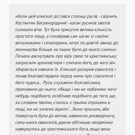
«Коли цей єпископ дістався столиці русів, - свідчить
Костянтин Багрянородний - каган русинів звелів
скликати віче. Тут була присутня велика кількість
простого люду, а головував сам каган зі своїми
вельможами і сенаторами, котрі по довгій звичці до
язичництва більше за інших були до нього схильні.
Почали дискутувати про віру свою та християнську;
запросили архипастиря і спитали його, до чого він
збирається навчати їх. Єпископ розкрив євангеліє і
почав благовіствувати перед ними про спасителя і
його чудеса... Руси, слухаючи благовісника,
промовили до нього: «Якщо і ми не побачимо чого-
небудь подібного, особливо подібного до того, що,
за словами твоїми, сталось з трьома отроками в
пещі, ми не хочемо вірити"... Вони просили, аби
повергнута була до вогню, навмисно розведеного,
сама книга євангелія, даючи обітницю неодмінно
навернутись до християнського бога, якщо вона