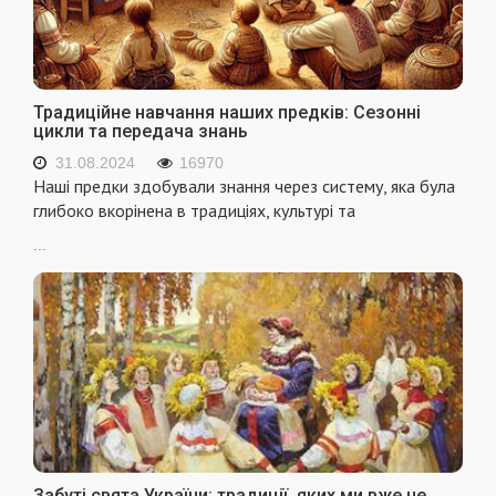
Традиційне навчання наших предків: Сезонні
цикли та передача знань
31.08.2024
16970
Наші предки здобували знання через систему, яка була
глибоко вкорінена в традиціях, культурі та
...
Забуті свята України: традиції, яких ми вже не