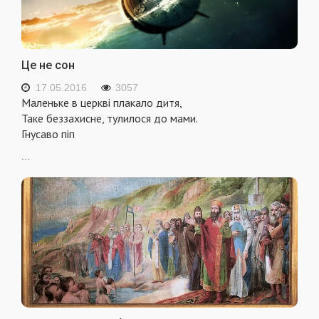
Це не сон
17.05.2016
3057
Маленьке в церкві плакало дитя,
Таке беззахисне, тулилося до мами.
Гнусаво піп
...