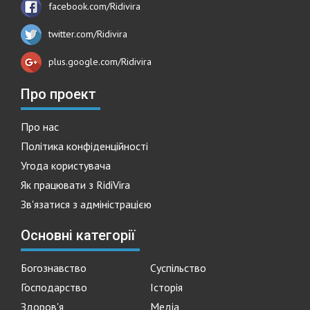
facebook.com/Ridivira
twitter.com/Ridivira
plus.google.com/Ridivira
Про проект
Про нас
Політика конфіденційності
Угода користувача
Як працювати з RidiVira
Зв'язатися з адміністрацією
Основні категорії
Богознавство
Суспільство
Господарство
Історія
Здоров'я
Медіа