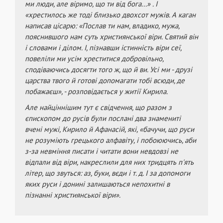
ми люди, але віримо, що ти від бога...» . І
«хрестилось же тоді близько двохсот мужів. А каган
написав цісарю: «Послав ти нам, владико, мужа,
пояснившого нам суть християнської віри. Святий він
і словами і ділом. І, пізнавши істинність віри сеї,
повеліли ми усім хреститися добровільно,
сподіваючись досягти того ж, що й ви. Усі ми - друзі
царства твого й готові допомагати тобі всюди, де
побажаєш», - розповідається у житії Кирила.
Але найціннішим тут є свідчення, що разом з
єпископом до русів були послані два знамениті
вчені мужі, Кирило й Афанасій, які, «бачучи, що руси
не розуміють грецького алфавіту, і побоюючись, аби
з-за невміння писати і читати вони невдовзі не
відпали від віри, накреслили для них тридцять п'ять
літер, що звуться: аз, буки, вєди і т. д. І за допомоги
яких руси і донині залишаються непохитні в
пізнанні християнської віри».