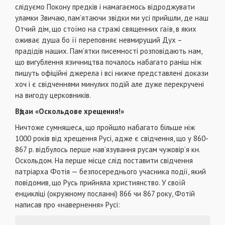
слідуємо Покону предків і намагаємось відроджувати
уламки Звичаю, пам’ятаючи звідки ми усі прийшли, де наш
Отчий дім, що стоїмо на стражі священних гаїв, в яких
оживає душа бо її переповняє невмирущий Дух –
прадідів наших. Пам’ятки писемності розповідають нам,
що вигублення язичництва почалось набагато раніш ніж
пишуть офіційні джерела і всі нижче представлені докази
хоч і є свідченнями минулих подій але дуже перекручені
на вигоду церковників.
Вѣдаи «Оскольдове хрещення!»
Ничтоже сумняшесѧ, що пройшло набагато більше ніж
1000 років від хрещення Русі, адже є свідчення, що у 860-
867 р. відбулось перше нав’язування русам чужовір’я кн.
Оскольдом. На перше місце слід поставити свідчення
патріарха Фотія — безпосереднього учасника події, який
повідомив, що Русь прийняла християнство. У своїй
енцикліці (окружному посланні) 866 чи 867 року, Фотій
написав про «навернення» Русі: