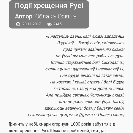
Події хрещення Русі
Автор:
Облакъ Осіянъ
20.11.2017
2415
«І наступіць дзень, калі людзі здрадзяць
Родзічаў – Багоў сваіх, схіляючыся
прад чужым адзіным, які скажа:
не ўнукі вы мне, але рабы. І сыдуць
Вялікія старажытныя Багі. Сыходзячы,
склянуць яны адрачэнцаў і нашчадкаў іх,
і не будзе шчасця на гэтай зямлі.
На костках і крыві, страху і болі будзе
гісторыя іх, і звод – іх доля, іх шлях.
Але прыйдзе світанак, ўспомняць людзі,
што не рабы яны, але ўнукі багоў,
адкрыюць вешчуны браму Бацькам сваім
і скончыцца час цемры...» (Дрыгва - Прадказанне)
Гримить у небі, хмари огорнули 1000 років забуття від
події хрещення Русі. Шлях не пройдений, і ми далі