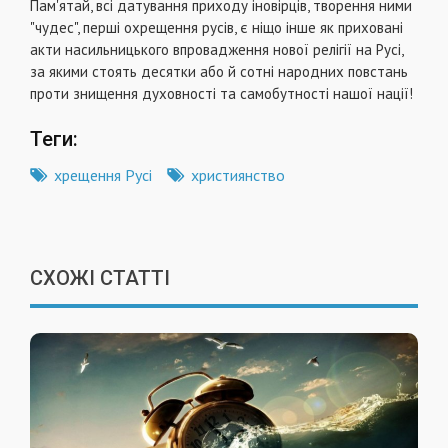
Пам'ятай, всі датування приходу іновірців, творення ними
"чудес", перші охрещення русів, є ніщо інше як приховані
акти насильницького впровадження нової релігії на Русі,
за якими стоять десятки або й сотні народних повстань
проти знищення духовності та самобутності нашої нації!
Теги:
хрещення Русі
християнство
СХОЖІ СТАТТІ