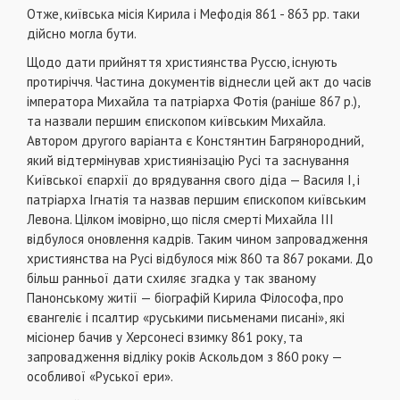
Отже, київська місія Кирила і Мефодія 861 - 863 рр. таки
дійсно могла бути.
Щодо дати прийняття християнства Руссю, існують
протиріччя. Частина документів віднесли цей акт до часів
імператора Михайла та патріарха Фотія (раніше 867 р.),
та назвали першим єпископом київським Михайла.
Автором другого варіанта є Констянтин Багрянородний,
який відтермінував християнізацію Русі та заснування
Київської єпархії до врядування свого діда — Василя I, і
патріарха Ігнатія та назвав першим єпископом київським
Левона. Цілком імовірно, що після смерті Михайла ІІІ
відбулося оновлення кадрів. Таким чином запровадження
християнства на Русі відбулося між 860 та 867 роками. До
більш ранньої дати схиляє згадка у так званому
Панонському житії — біографій Кирила Філософа, про
євангеліє і псалтир «руськими письменами писані», які
місіонер бачив у Херсонесі взимку 861 року, та
запровадження відліку років Аскольдом з 860 року —
особливої «Руської ери».