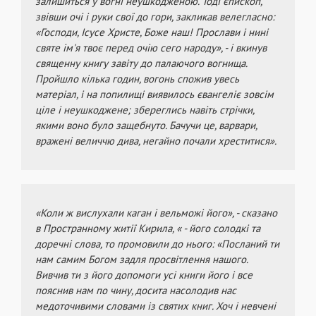
залишиться у вогні неушкодженою. Тоді єпископ,
звівши очі і руки свої до гори, закликав велегласно:
«Господи, Ісусе Христе, Боже наш! Прослави і нині
святе ім'я твоє перед очію сего народу», - і вкинув
священну книгу завіту до палаючого вогнища.
Пройшло кілька годин, вогонь спожив увесь
матеріал, і на попилищі виявилось євангеліє зовсім
ціле і неушкоджене; збереглись навіть стрічки,
якими воно було защебнуто. Бачучи це, варвари,
вражені величчю дива, негайно почали хреститися».
«Коли ж вислухали каган і вельможі його», - сказано
в Пространному житії Кирила, « - його солодкі та
доречні слова, то промовили до нього: «Посланий ти
нам самим Богом задля просвітлення нашого.
Вивчив ти з його допомоги усі книги його і все
пояснив нам по чину, досита насолодив нас
медоточивими словами із святих книг. Хоч і невчені