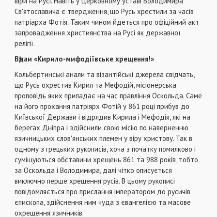
віри на Русі. Навіть у Церковному уставі Володимира
Св'ятославича є твердження, що Русь хрестили за часів
патріарха Фотія. Таким чином йдеться про офіційний акт
запровадження християнства на Русі як державної
релігії.
Вѣдаи «Кирило-мифодіївське хрещення!»
Кольбертинські анали та візантійські джерела свідчать,
що Русь охрестив Кирил та Мефодій, місіонерська
проповідь яких припадає на час правління Оскольда. Саме
на його прохання патріярх Фотій у 861 році прибув до
Київської Держави і відрядив Кирила і Мефодія, які на
берегах Дніпра і здійснили свою місію по наверненню
язичницьких слов'янських племен у віру христову. Так в
одному з грецьких рукописів, хоча з початку помилково і
суміщуються обставини хрещень 861 та 988 років, тобто
за Оскольда і Володимира, далі чітко описується
виключно перше хрещення русів. В цьому рукописі
повідомляється про прислання імператором до русичів
єпископа, здійснення ним чуда з євангелією та масове
охрещення язичників.