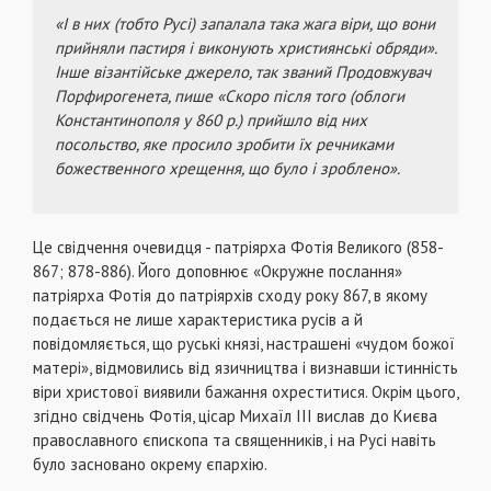
«І в них (тобто Русі) запалала така жага віри, що вони
прийняли пастиря і виконують християнські обряди».
Інше візантійське джерело, так званий Продовжувач
Порфирогенета, пише «Скоро після того (облоги
Константинополя у 860 р.) прийшло від них
посольство, яке просило зробити їх речниками
божественного хрещення, що було і зроблено».
Це свідчення очевидця - патріярха Фотія Великого (858-
867; 878-886). Його доповнює «Окружне послання»
патріярха Фотія до патріярхів сходу року 867, в якому
подається не лише характеристика русів а й
повідомляється, що руські князі, настрашені «чудом божої
матері», відмовились від язичництва і визнавши істинність
віри христової виявили бажання охреститися. Окрім цього,
згідно свідчень Фотія, цісар Михаїл ІІІ вислав до Києва
православного єпископа та священників, і на Русі навіть
було засновано окрему єпархію.