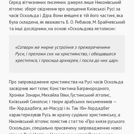
Серед вітчизняних писемних джерел лише Никонівський
літопис зберіг свідчення про хрещення Київської Русі за
часів Оскольда і Діра. Вони вміщені в тій його частині, яка
була складена, як вважають Б. О. Рибаков, М. Брайчевський
та інші дослідники, на основі «Оскольдова летописи»:
«Сотвори же мирне устроїння з прежереченими
Руси, і преложи сих на християнство, і обещавшеся
хреститися, і просиша архиєрея, і посла до них цар».
Про запровадження християнства на Русі часів Оскольда
засвідчив життєпис Констянтина Багрянородного,
Хроніки Зонари, Михайла Гліки, Густинський літопис,
Київський Синопсис і твори арабських письменників —
Ібн-Хордадбега, ал-Масуді і ін. Так Ібн-Хордадбег
характеризував Русь як країну суцільно християнську, а
Ніконівський літопис помістив статтю «Про князя руського
Оскольда», спеціально присвячену запровадженню нової