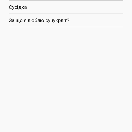
Сусідка
За що я люблю сучукрліт?