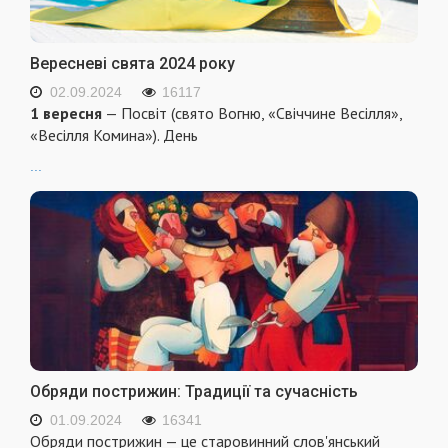
Вересневі свята 2024 року
02.09.2024
16117
1 вересня
— Посвіт (свято Вогню, «Свіччине Весілля»,
«Весілля Комина»). День
...
Обряди пострижин: Традиції та сучасність
01.09.2024
16341
Обряди пострижин — це старовинний слов'янський