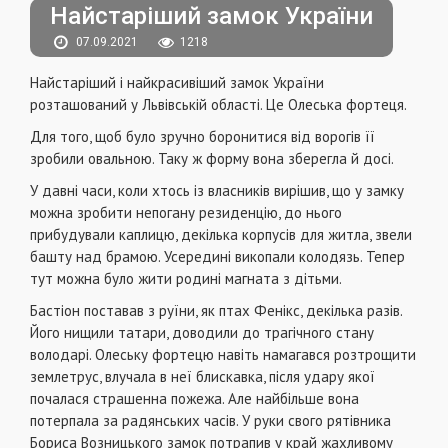
Найстаріший замок України
07.09.2021
1218
Найстаріший і найкрасивіший замок України
розташований у Львівській області. Це Олеська фортеця.
Для того, щоб було зручно боронитися від ворогів її
зробили овальною. Таку ж форму вона зберегла й досі.
У давні часи, коли хтось із власників вирішив, що у замку
можна зробити непогану резиденцію, до нього
прибудували каплицю, декілька корпусів для житла, звели
башту над брамою. Усередині викопали колодязь. Тепер
тут можна було жити родині магната з дітьми.
Бастіон поставав з руїни, як птах Фенікс, декілька разів.
Його нищили татари, доводили до трагічного стану
володарі. Олеську фортецю навіть намагався розтрощити
землетрус, влучала в неї блискавка, після удару якої
почалася страшенна пожежа. Але найбільше вона
потерпала за радянських часів. У руки свого рятівника
Бориса Возницького замок потрапив у край жахливому