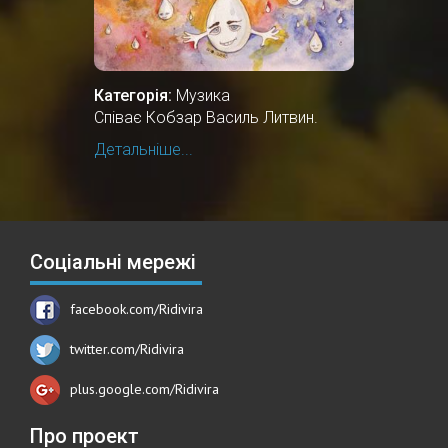
Категорія:
Музика
Співає Кобзар Василь Литвин.
Детальніше...
Соціальні мережі
facebook.com/Ridivira
twitter.com/Ridivira
plus.google.com/Ridivira
Про проект