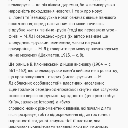
великорусів — це річ цілком даремна, бо ж великоруська
народність походження нового». І те ж про мову:
«...поняття “великоруська мова” означає явище пізнішого
походження; перед настанням сієї мови точилось
відрубне життя північно–русів (тоді ще переважно угро–
фінів. — М. Л.) і середньо–русів (їх автор називає ще
«полуднево–руським племенем», маючи на увазі
праукраїнців. — М. Л.); говорити про мову правеликоруську
ми не можемо» (Шахматов, 1913. — с. 8).
Ще раніше В. Ключевський дійшов висновку (1904. — с.
361–362), що «великоруське плем'я вийшло не з розвитку,
що продовжувався... старих (києво–руських. — М.
Л.) обласних особливостей», властивих населенню
«центральної середньодніпровської смуги», яке «служило
основою первісної руської народності» (центром її «був
Київ», зазначає історик), а «було
справою нових різноманітних впливів, які почали діяти
після розриву», тобто відокремлення від автохтонної
народності згаданої «смуги» тієї її частини, яка
намірилася колонізувати заселені поки що «дикими»