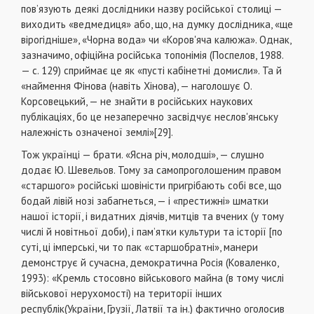
пов’язують деякі дослідники назву російської столиці —
виходить «ведмедиця» або, що, на думку дослідника, «ще
вірогідніше», «Чорна вода» чи «Коров'яча калюжа». Однак,
зазначимо, офіційна російська топонімія (Поспелов, 1988.
— с. 129) сприймає це як «пусті кабінетні домисли». Та й
«наймення Фінова (навіть Хінова), — наголошує О.
Корсовецький, — не знайти в російських наукових
публікаціях, бо це незаперечно засвідчує неслов'янську
належність означеної землі»[29].
Тож українці — брати. «Ясна річ, молодші», — слушно
додає Ю. Шевельов. Тому за самопроголошеним правом
«старшого» російські шовіністи пригрібають собі все, що
бодай лівій нозі забагнеться, — і «престижні» шматки
нашої історії, і видатних діячів, митців та вчених (у тому
числі й новітньої доби), і пам’ятки культури та історії [по
суті, ці імперські, чи то пак «старшобратні», манери
демонструє й сучасна, демократична Росія (Коваленко,
1993): «Кремль стосовно військового майна (в тому числі
військової нерухомості) на території інших
республік(України, Грузії, Латвії та ін.) фактично оголосив