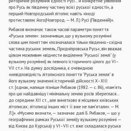
риторичне розуміння єдності Русі... й конкретне уявлення
про Русь як південну частину всієї руської єдності», а
перший Новгородський літопис навіть «іноді
протиставляє його(Новгород. — М. Л.) Русі (Південній)».
Рибаков визначає також часові параметри поняття
«Руська земля»: зазначивши, що у вузькому розумінні
слова цим поняттям «позначалася тільки південно–східна
частина руських земель, Придніпровська Русь», він вважає
цілком можливим «віднести виділення “Руської землі” (у
вузькому розумінні) як певного історичного цілого до VI–
VII ст.». На думку дослідника, є очевидною
«невідповідність літописного поняття “Руська земля” в
його вузькому значенні історичній дійсності Х–ХІІІ
ст. [однак, напише пізніше Рибаков (1982. — с. 86), «пам'ять
про цю найдавнішу і мінімальну землю росів збереглася...
до середини XII ст., але винятково в місцевих київських
літописах; літописці інших міст її вже не пам'ятали». — М.
Л.]». «Мусимо визнати, — зазначає далі Б. Рибаков, — що у
географічних рамках Руської землі(у вузькому розумінні —
від Києва до Курська) у VI–VII ст. вже складалася руська