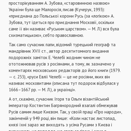
просторікуванням А. Зубова, «старовинною назвою»
України була ще Малоросія, писав (Кучерук, 1993):
«приєднана до Польської корони Русь (за «логікою» А.
Зубова, тут ідеться про приєднання Московії, оскільки
саме її він називає «Руським царством». — М. Л.) вся була
схизматицькою», себто православною.
Так само сучасник папи, відомий турецький географ та
мандрівник XVII ст., автор десятитомного видання
подорожніх заміток Е. Челебі жодним чином не
ототожнював русів з росіянами, а тому, як зазначено у
коментарях московських редакторів до його книги (1979.
— с. 233), «руси Евлії Челебі — це не росіяни, яких він
називає московитами (описана тут подорож відбулася у
1666–1667 рр. — М. Л.), а українці».
А от, скажімо, сучасник Ігоря та Ольги візантійський
імператор Костянтин Багрянородний взагалі обмежував
Русів самим лише Києвом. Так, у своїй праці «Про народи»,
закінченій у 949 році, він пише: «Коли настає листопад,
князі їхні зараз же виходять з усіма Русами з Києва і