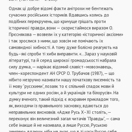
Однак ці добре відомі факти анітрохи не бентежать
сучасних російських істориків. Вдавшись колись до
подібних перекручень, що кричуще грішать проти
історичної правди, вони — скористаймося виразом О.
Прєснякова — возвели їх у категорію «історичної аксіоми»
і так зрослися з ними, що зовсім не помічають їх
самовидної хибності. А тому дуже болісно реагують на
будь–які спроби ті хиби виправити. «...Зараз у науковій
літературі, та й серед широкої громадськості набрала
силу думка, — нарікає відомий славіст–мовознавець,
член–кореспондент АН СРСР О. Трубачов (1987), — що
нібито незручно називати нашу початкову писемність та
її мову “русскими”, позаяк то є спільний спадок мови й
культури не одних росіян, а й українців та білорусів». На
думку вченого, такий підхід є яскравим прикладом того,
як, виходячи із правильного засновку, вдаються до
неправильних висновків. «Адже Русь Х–ХІ століть, —
переконує він величезний загал читачів “Правды”, — сама
себе інакше й не називала, а лише Руссю, Руською
землею», вдаючи, ніби не знає, що в ті часи Руссю себе