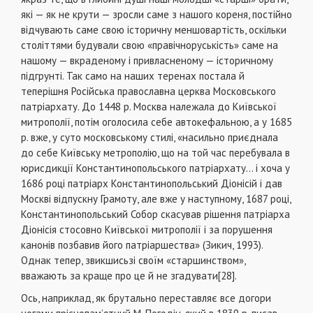
які — як не крути — зросли саме з нашого кореня, постійно
відчувають саме свою історичну меншовартість, оскільки
століттями будували свою «правічноруськість» саме на
нашому — вкраденому і привласненому — історичному
підгрунті. Так само на наших теренах постала й
теперішня Російська православна церква Московського
патріархату. До 1448 р. Москва належала до Київської
митрополії, потім оголосила себе автокефальною, а у 1685
р. вже, у суто московському стилі, «насильно приєднала
до себе Київську метрополію, що на той час перебувала в
юрисдикції Константинопольського патріархату... і хоча у
1686 році патріарх Константинопольський Діонісій і дав
Москві відпускну Грамоту, але вже у наступному, 1687 році,
Константинопольський Собор скасував рішення патріарха
Діонісія стосовно Київської митрополії і за порушення
канонів позбавив його патріаршества» (Зикич, 1993).
Однак тепер, звикшисьзі своїм «старшинством»,
вважають за краще про це й не згадувати[28].
Ось, наприклад, як брутально переставляє все догори