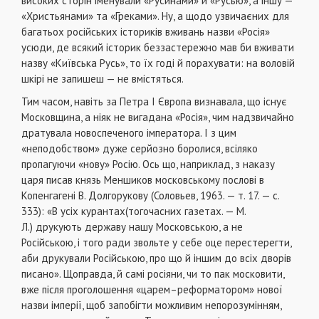
високих сторін іменували «Русинами» й «Русью», а іншу —
«Христьянами» та «Греками». Ну, а щодо узвичаєних для
багатьох російських істориків вживань назви «Росія»
усюди, де всякий історик беззастережно мав би вживати
назву «Київська Русь», то їх годі й порахувати: на воловій
шкірі не запишеш — не вмістяться.
Тим часом, навіть за Петра І Європа визнавала, що існує
Московщина, а ніяк не вигадана «Росія», чим надзвичайно
дратувала новоспеченого імператора. І з цим
«неподобством» дуже серйозно боролися, всіляко
пропагуючи «нову» Росію. Ось що, наприклад, з наказу
царя писав князь Меншиков московському послові в
Копенгагені В. Долгорукову (Соловьев, 1963. — т. 17. — с.
333): «В усіх курантах(тогочасних газетах. — М.
Л.) друкують державу нашу Московською, а не
Російською, і того ради звольте у себе оце перестерегти,
аби друкували Російською, про що й іншим до всіх дворів
писано». Щоправда, й самі росіяни, чи то пак московити,
вже після проголошення «царем–реформатором» нової
назви імперії, щоб запобігти можливим непорозумінням,