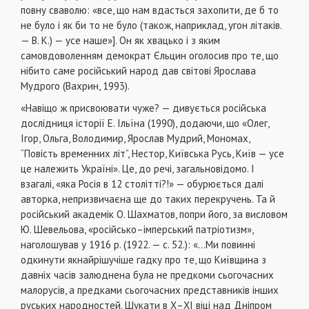
повну сваволю: «все, що нам вдасться захопити, де б то
не було і як би то не було (також, наприклад, угон літаків.
— В. К.) — усе наше»]. Он як хвацько і з яким
самовдоволенням демократ Єльцин оголосив про те, що
нібито саме російський народ дав світові Ярослава
Мудрого (Вахрин, 1993).
«Навіщо ж присвоювати чуже? — дивується російська
дослідниця історії Е. Ільїна (1990), додаючи, що «Олег,
Ігор, Ольга, Володимир, Ярослав Мудрий, Мономах,
“Повість временних літ”, Нестор, Київська Русь, Київ — усе
це належить Україні». Це, до речі, загальновідомо. І
взагалі, «яка Росія в 12 столітті?!» — обурюється далі
авторка, непризвичаєна ще до таких перекручень. Та й
російський академік О. Шахматов, попри його, за висловом
Ю. Шевельова, «російсько–імперський патріотизм»,
наголошував у 1916 р. (1922. — с. 52.): «...Ми повинні
одкинути якнайрішучіше гадку про те, що Київщина з
давніх часів залюднена була не предкоми сьогочасних
малорусів, а предками сьогочасних представників інших
руських народностей. Шукати в Х–ХІ віці над Дніпром