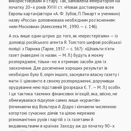
використовували й стару. Так, замовлена імператором на
початку 20–х років XVIII ст. «Новая достоверная всея
Европы карта»(автори «А. Ф. Зубов, П. Пикарт и ученики»)
назву «Россіа» доповнювала необхідним роз’ясненням:
«или Московиа» (Алексеева М., 1990. — с. 146).
А ось лише один штрих до того, як «перестерігали» — із
доповіді російського агента Я. Толстого шефові російської
поліції з Парижа (Тарле, 1937. — с. 567): «Шпальти п'яти
газет (наведені їх назви. — М. Л.) будуть в моєму
розпоряджені, тільки–но я отримаю засоби для їх
заохочення. Для досягнення хороших результат ів
необхідно було б, опріч іншого, заснувати власну газету і
мати її цілковито в своєму розпорядженні, доручивши
орудування нею підставній (розрядка Є. Т. — М. Л.) особі».
І ця тактика таємних фінансових ін’єкцій, яка, звісно, не
обмежувалася підкупом самих лише «курантів»
(починаючи від Вольтера й Дідро і кінчаючи численною
когортою сучасних діячів та цілою мережею
різноманітних рухів і партій з їх газетами й
видавництвами в країнах Заходу аж до початку 90–х