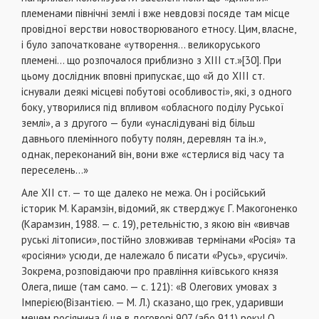
племенами північні землі і вже невдовзі посяде там місце
провідної верстви новостворюваного етносу. Цим, власне,
і було започатковане «утворення... великоруського
племені... що розпочалося приблизно з XIII ст.»[30]. При
цьому дослідник вповні припускає, що «й до XIII ст.
існували деякі місцеві побутові особливості», які, з одного
боку, утворилися під впливом «обласного поділу Руської
землі», а з другого — були «унаслідувані від більш
давнього племінного побуту полян, деревлян та ін.»,
однак, переконаний він, вони вже «стерлися від часу та
переселень...»
Але XII ст. — то ще далеко не межа. Он і російський
історик М. Карамзін, відомий, як стверджує Г. Макогоненко
(Карамзин, 1988. — с. 19), ретельністю, з якою він «вивчав
руські літописи», постійно зловживав термінами «Росія» та
«росіяни» усюди, де належало б писати «Русь», «русичі».
Зокрема, розповідаючи про правління київського князя
Олега, пише (там само. — с. 121): «В Олегових умовах з
Імперією(Візантією. — М. Л.) сказано, що грек, ударивши
мечем росіянина (і це в договорі 907 (або 911) року! О