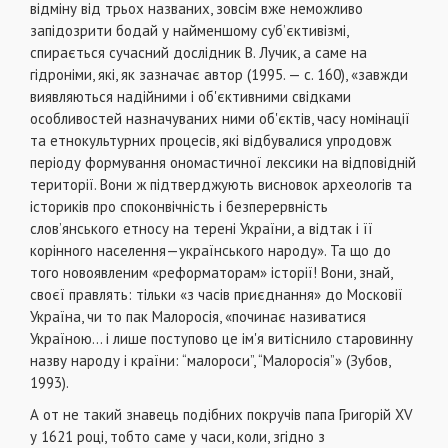
відміну від трьох названих, зовсім вже неможливо
запідозрити бодай у найменшому суб’єктивізмі,
спирається сучасний дослідник В. Лучик, а саме на
гідроніми, які, як зазначає автор (1995. — с. 160), «завжди
виявляються надійними і об'єктивними свідками
особливостей назначуваних ними об'єктів, часу номінації
та етнокультурних процесів, які відбувалися упродовж
періоду формування ономастичної лексики на відповідній
території. Вони ж підтверджують висновок археологів та
істориків про споконвічність і безперервність
слов’янського етносу на терені України, а відтак і її
корінного населення—українського народу». Та що до
того новоявленим «реформаторам» історії! Вони, знай,
своєї правлять: тільки «з часів приєднання» до Московії
Україна, чи то пак Малоросія, «починає називатися
Україною... і лише поступово це ім'я витіснило старовинну
назву народу і країни: “малороси”, “Малоросія”» (Зубов,
1993).
А от не такий знавець подібних покручів папа Григорій XV
у 1621 році, тобто саме у часи, коли, згідно з