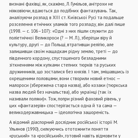
визнані фахівці, як, скажімо, Л. Гумільов, анітрохи не
ніяковіючи, вдаються до подібних фантазувань. Так,
аналізуючи розпад в XIII ст. Київської Русі та подальше
розселення етнічних уламків того розпаду, він далі пише
(1998. — с. 106–107): «Одні з них пішли служити до
поліетнічної Великороси (? — М. Л.), зберігши віру й
культуру, другі — до Польщі, втративши релігію, але
залишивши своїм нащадкам рідну землю, треті — до
південного кордону, спустошеного безладними
зіткненнями між купками степних тюрків та руських
дружинників, що зосталися без князів. І там, змішавшись із
охрещеними половцями, вони створили новий етнос —
малороси (збережена стара назва), або козаки (тюркська
назва людей без начальства), або українці (так їх
називали поляки)». Тож, попри різний фаховий рівень, у
цих «фантазерів» спостерігається одна й та сама —
великодержавницька — ідеологічна зашореність.
А відомий діаспорний дослідник російської історії М.
Ульянов (1990), силкуючись ототожнити поняття
«руський» та «російський», готовий навіть відмовити у