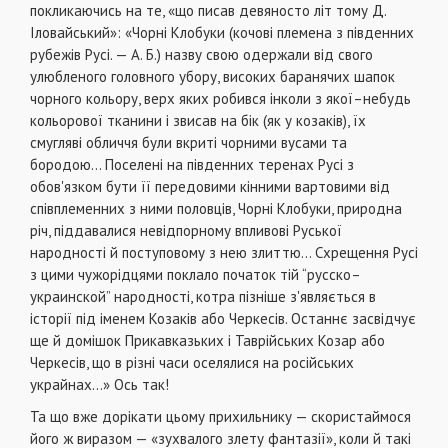
покликаючись на те, «що писав девяносто літ тому Д.
Іловайський»: «Чорні Клобуки (кочові племена з південних
рубежів Русі. — А. Б.) назву свою одержали від свого
улюбленого головного убору, високих баранячих шапок
чорного кольору, верх яких робився інколи з якої–небудь
кольорової тканини і звисав на бік (як у козаків), їх
смугляві обличчя були вкриті чорними вусами та
бородою... Поселені на південних теренах Русі з
обов'язком бути її передовими кінними вартовими від
співплеменних з ними половців, Чорні Клобуки, природна
річ, піддавалися невідпорному впливові Руської
народності й поступовому з нею злиттю... Схрещення Русі
з цими чужорідцями поклало початок тій “русско–
украинской” народності, котра пізніше з'являється в
історії під іменем Козаків або Черкесів. Останнє засвідчує
ще й домішок Прикавказьких і Таврійських Козар або
Черкесів, що в різні часи оселялися на російських
украйнах...» Ось так!
Та що вже дорікати цьому прихильнику — скористаймося
його ж виразом — «зухвалого злету фантазії», коли й такі