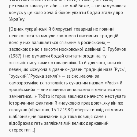
ретельно замкнуте, аби — не дай Боже, — не надумалося
комусь у це коло хоча б боком упхати бодай згадку про
Україну.
[Однак «українські й білоруські товариші не повинні
непокоїтися за минуле своїх мов і писемних традицій:
воно у них залишається спільним з російським», —
заспокоює нас з висоти московської дзвіниці О. Трубачов
(1987), і не думаючи бодай спитати згоди на ту
«спільність» у самих «товаришів». Та й для чого, коли він
певен, що «існуюча з давних–давен традиція назв “Русь”,
“руський”, “Руська земля”» — звісно, маючи за
самозрозуміле їх тотожність сучасним назвам «Росія» й
«російський» — «не повинна легковажно відмінятися чи
замінятися...» Тобто історик закликає начисто нехтувати
історичними фактами й «науковою правдою», яку він же
спонукав («Правда», 13.12.1984) оберігати «від свідомих
шаблонів», не помічаючи, що така позиція саме і
відображає геть запліснявілий великодержавний
стереотип...]