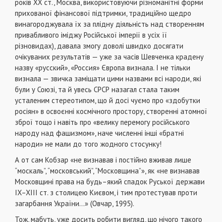
років XX ст., Москва, використовуючи різноманітні форми
прихованої фінансової підтримки, традиційно щедро
винагороджувала їх за плідну діяльність над створенням
привабливого іміджу Російської імперії в усіх її
різновидах), давала змогу доволі швидко досягати
очікуваних результатів — уже за часів Шевченка крадену
назву «русский», «Россия» Європа визнала. І не тільки
визнала — звичка заміщати цими назвами всі народи, які
були у Союзі, та й увесь СРСР назагал стала таким
усталеним стереотипом, що й досі чуємо про «здобутки
росіян» в освоєнні космічного простору, створенні атомної
зброї тощо і навіть про «велику перемогу російського
народу над фашизмом», наче численні інші «братні
народи» не мали до того жодного стосунку!
А от сам Кобзар «не визнавав і постійно вживав лише
“москаль”, “московський”, “Московщина”», як «не визнавав
Московщині права на будь–який спадок Руської держави
IX–XIII ст. з столицею Києвом, і тим протестував проти
загарбання України...» (Овчар, 1995).
Тож, мабуть, уже досить робити вигляд, що нічого такого