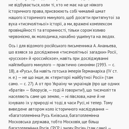
не відбувається, коли ті, хто не має на це ніякого
історичного права, присвоюють собі чималий шмат
нашого історичного минулого, щоб досягти притягнутої за
вуха «тисячолітньої» історії, а ми, вражені комплексом
провінційності та вторинності, тільки сором’язливо
червоніємо, як молодичка, нахабно ущипнута на людях.
Ось і для відомого російського письменника А. Ананьева,
шо взявся за дослідження «тисячолітньої загадки» Росії,
«русское» й «российское», навіть при досліджуванні
найглибшого минулого — практично синоніми (1993. — с.
18), а «Русь», ба навіть готська імперія Германаріха (IV ст.
н. е.) — не що інше, як «території майбутної Росії» (там
само. — с. 27). А от про Україну чи українців (про ще одних
«братів» — білорусів, — годі й говорити!), що тисячоліття
населяють саме цю землю, — ні півслова, наче й не
існувало їх у природі ні тоді, в часи Русі, ні тепер. Тому
виведене автором коло історичного наслідування —
«багатоплемінна Русь Київська, багатоплемінна
Московська держава, тобто Московія, ще більш
багатоплемінна Росія, СРСР і знову Росія» (там само) —