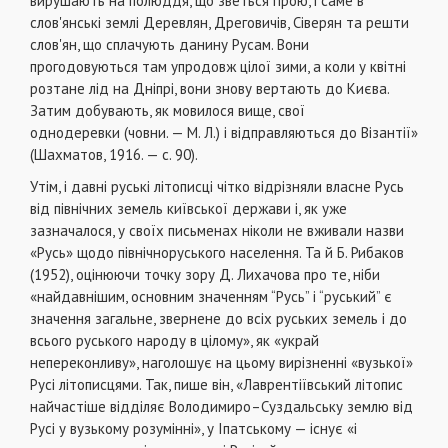
вирушають на полюддя, що зветься гірою, і саме в
слов'янські землі Деревлян, Дреговичів, Сіверян та решти
слов'ян, що сплачують данину Русам. Вони
прогодовуються там упродовж цілої зими, а коли у квітні
розтане лід на Дніпрі, вони знову вертають до Києва.
Затим добувають, як мовилося вище, свої
однодеревки (човни. — М. Л.) і відправляються до Візантії»
(Шахматов, 1916. — с. 90).
Утім, і давні руські літописці чітко відрізняли власне Русь
від північних земель київської держави і, як уже
зазначалося, у своїх письменах ніколи не вживали назви
«Русь» щодо північноруського населення. Та й Б. Рибаков
(1952), оцінюючи точку зору Д. Лихачова про те, ніби
«найдавнішим, основним значенням “Русь” і “руський” є
значення загальне, звернене до всіх руських земель і до
всього руського народу в цілому», як «украй
непереконливу», наголошує на цьому вирізненні «вузької»
Русі літописцями. Так, пише він, «Лаврентіївський літопис
найчастіше відділяє Володимиро–Суздальську землю від
Русі у вузькому розумінні», у Іпатському — існує «і