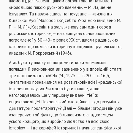
племені (далі Кавелін цілком обґрунтовано називає її
«молодшою гілкою руського племені». — М. Л.), ще не
існувало». Та наважившись на нечуване — «визнання
Київської Русі “Малоросією”, себто Україною (виділено М.
П. — М. Л.)», Кавелін, на жаль, «знову сам один серед
російських істориків», — наголошував основоположник
погромленої у 30–40–х роках XX ст. школи радянських
істориків, що поділяли історичну концепцію Грушевського,
академік М. Покровський (1943).
А як було ту школу не погромити, коли «помилкові
погляди» її засновника, як зазначено у відповідній статті
третього видання «БСЭ» (М., 1975. — т. 20. — с. 169),
«негативно позначилися на розвиткові» всієї «радянської
історичної науки». Чи могло бути інакше, якщо,
наголошувалось ще у першому виданні тієї ж
енциклопедії, М. Покровський «не дійшов... до розуміння
диктатури пролетаріату»? Далі — більше: згодом він уже
«заперечує той факт, що більшовизм є спадкоємцем
усього кращого, що виробило людство за всю свою
історію» — і це корифей історичної науки, специфіка якої