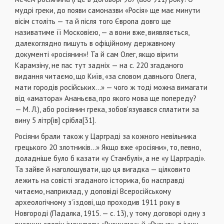
мудрі греки, до появи самоназви «Росія» ще має минути
вісім століть — та й після того Європа довго ще
називатиме її Московією, — а вони вже, виявляється,
далекоглядно пишуть в офіційному державному
документі «росіянин»! Та й сам Олег, якщо вірити
Карамзіну, не пас тут задніх — на с. 220 згаданого
видання читаємо, що Київ, «за словом давнього Олега,
мати городів російських...» — чого ж тоді можна вимагати
від «аматора» Ананьєва, про якого мова ще попереду?
— М. Л.), або росіянин грека, зобов'язувався сплатити за
вину 5 літр[ів] срібла[31].
Росіяни брали також у Царграді за кожного невільника
грецького 20 злотників...» Якщо вже «росіяни», то, певно,
доладніше було б казати «у Стамбулі», а не «у Царграді».
Та зайве й наголошувати, що ця вигадка — цілковито
лежить на совісті згаданого історика, бо насправді
читаємо, наприклад, у доповіді Всеросійському
археологічному з’їздові, що проходив 1911 року в
Новгороді (Падалка, 1915. — с. 13), у тому договорі одну з