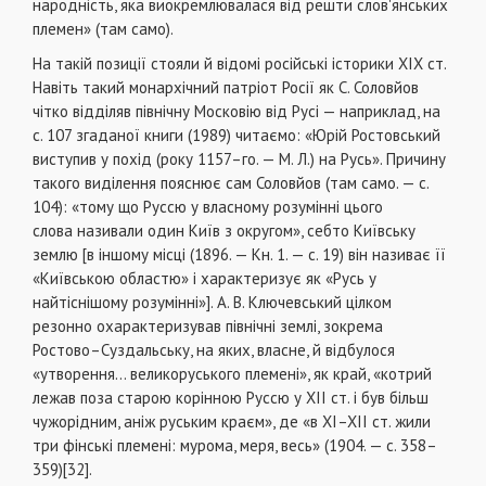
народність, яка виокремлювалася від решти слов'янських
племен» (там само).
На такій позиції стояли й відомі російські історики XIX ст.
Навіть такий монархічний патріот Росії як С. Соловйов
чітко відділяв північну Московію від Русі — наприклад, на
с. 107 згаданої книги (1989) читаємо: «Юрій Ростовський
виступив у похід (року 1157–го. — М. Л.) на Русь». Причину
такого виділення пояснює сам Соловйов (там само. — с.
104): «тому що Руссю у власному розумінні цього
слова називали один Київ з округом», себто Київську
землю [в іншому місці (1896. — Кн. 1. — с. 19) він називає її
«Київською областю» і характеризує як «Русь у
найтіснішому розумінні»]. А. В. Ключевський цілком
резонно охарактеризував північні землі, зокрема
Ростово–Суздальську, на яких, власне, й відбулося
«утворення... великоруського племені», як край, «котрий
лежав поза старою корінною Руссю у XII ст. і був більш
чужорідним, аніж руським краєм», де «в XI–XII ст. жили
три фінські племені: мурома, меря, весь» (1904. — с. 358–
359)[32].