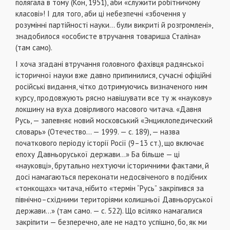
полягала в тому (Кон, 1951), аби «служити робітничому
класові»! І для того, аби ці небезпечні «збочення у
розумінні партійності науки... були викриті й розгромлені»,
знадобилося «особисте втручання товариша Сталіна»
(там само).
І хоча згадані втручання головного фахівця радянської
історичної науки вже давно припинилися, сучасні офіційні
російські видання, чітко дотримуючись визначеного ним
курсу, продовжують рясно навішувати все ту ж «наукову»
локшину на вуха довірливого масового читача. «Давня
Русь, — запевняє новий московський «Энциклопедический
словарь» (Отечество... — 1999. — с. 189), — назва
початкового періоду історії Росії (9–13 ст.), що включає
епоху Давньоруської держави...» Ба більше — ці
«науковці», брутально нехтуючи історичними фактами, й
досі намагаються переконати недосвіченого в подібних
«тонкощах» читача, нібито «термін “Русь” закріпився за
північно–східними територіями колишньої Давньоруської
держави...» (там само. — с. 522). Що всіляко намагалися
закріпити — безперечно, але не надто успішно, бо, як ми