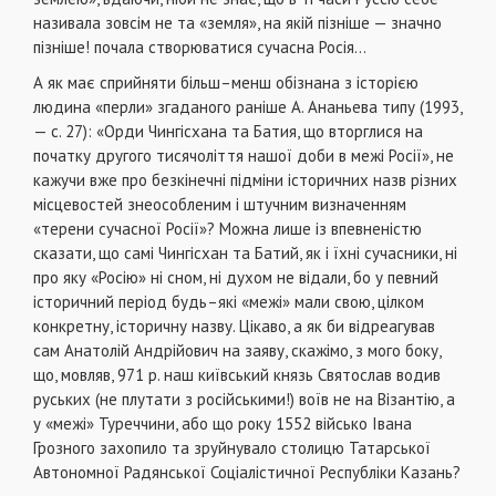
називала зовсім не та «земля», на якій пізніше — значно
пізніше! почала створюватися сучасна Росія...
А як має сприйняти більш–менш обізнана з історією
людина «перли» згаданого раніше А. Ананьева типу (1993,
— с. 27): «Орди Чингісхана та Батия, що вторглися на
початку другого тисячоліття нашої доби в межі Росії», не
кажучи вже про безкінечні підміни історичних назв різних
місцевостей знеособленим і штучним визначенням
«терени сучасної Росії»? Можна лише із впевненістю
сказати, що самі Чингісхан та Батий, як і їхні сучасники, ні
про яку «Росію» ні сном, ні духом не відали, бо у певний
історичний період будь–які «межі» мали свою, цілком
конкретну, історичну назву. Цікаво, а як би відреагував
сам Анатолій Андрійович на заяву, скажімо, з мого боку,
що, мовляв, 971 р. наш київський князь Святослав водив
руських (не плутати з російськими!) воїв не на Візантію, а
у «межі» Туреччини, або що року 1552 військо Івана
Грозного захопило та зруйнувало столицю Татарської
Автономної Радянської Соціалістичної Республіки Казань?