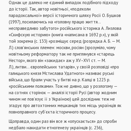
Однак це далеко не єдиний випадок подібного підходу
до історії. Так, автор новітньої, «подеколи
парадоксальної» версії історичного шляху Росії О. Бушков
(1997), посилаючись на «головну працю життя...
несправедливо забутого» російського історика А. Лизлова
«Скифскую историю» (книга «написана в 1692 р.»), у якій
той зокрема (с. 133) «розміщує серед (розрядка А. Б. — М.
Л.) слов'янських племен: москви, росіян (зрозуміло, чому
новітньому реформатору так не приглянувся «старець
Нестор», якого він «закидає» аж у XV–XVI ст. — М.
Л.), литви... європейських татарів», у своїй розповіді «про
галицького князя Мстислава Удатного» називає руські
війська, що брали участь у битві на р. Калці в 1223 р.
«російськими полками». Тож не дивно, що у розлогому —
на сотнях сторінок — аналізі історії Русі (автор жодним
чином не пов’язує її з Україною) цей дослідник теж не
згадує про автохтонних мешканців тих місць українців як
повноправного суб’єкта історичного процесу.
Щоправда, один раз він все ж «опускається» до спроби
недбало накидати етногенезу українців (с. 236),