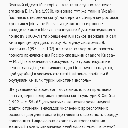
Великий відсутній історії»... Але ж, як слушно зазначає
згадана Е. Ільїна (1990), «він живе тут же таки, в Україні,
“від часів створення світу”, на берегах Дніпра він родився,
хрестився [він, а не Росія; та це жодною мірою не
завадило саме в Москві влаштувати бучні святкування з
приводу 1000–ліття хрещення Київської держави, а сам
Київ при цім був десь збоку. На думку академіка Я.
Ісаєвича (1995. — с. 107), це стало «своєрідним апогеєм
повного привласнення Росією спадщини старого Києва».
— М. Л.] і відзначався блискучою культурою, нікуди не
переселявся, і ще не виявлено досі історичною наукою,
щоб українці в якомусь столітті і звідкись прийшли й
окупували Київ, як турки Константинополь».
Ще уславлений археолог і дослідник історії прадавніх
слов’ян, першовідкривач трипільської культури В. Хвойка
(1992. — с. 56–65), спираючись на незаперечні наукові
факти, отримані внаслідок численних археологічних
розкопок, аргументовано (це і «повна стабільність обряду
поховання», і «вражаюча схожість антропологічних
даних», і така ж «вражаюча стабільність типу... в устрої