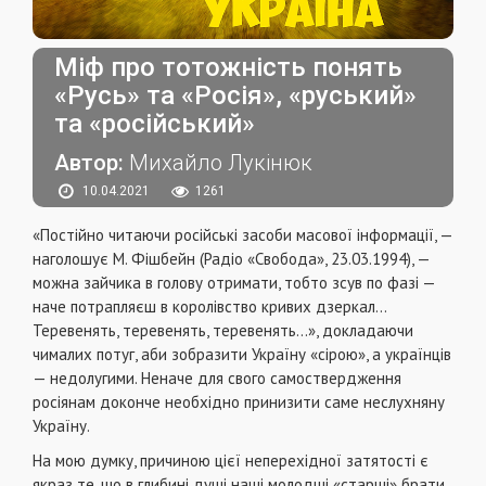
Міф про тотожність понять
«Русь» та «Росія», «руський»
та «російський»
Автор:
Михайло Лукінюк
10.04.2021
1261
«Постійно читаючи російські засоби масової інформації, —
наголошує М. Фішбейн (Радіо «Свобода», 23.03.1994), —
можна зайчика в голову отримати, тобто зсув по фазі —
наче потрапляєш в королівство кривих дзеркал...
Теревенять, теревенять, теревенять...», докладаючи
чималих потуг, аби зобразити Україну «сірою», а українців
— недолугими. Неначе для свого самоствердження
росіянам доконче необхідно принизити саме неслухняну
Україну.
На мою думку, причиною цієї неперехідної затятості є
якраз те, що в глибині душі наші молодші «старші» брати,