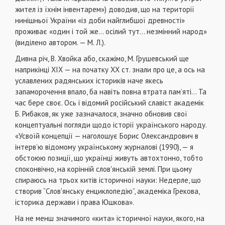
жител із їхнім інвентарем») доводив, що на території
нинішньої України «із доби найглибшої древності»
проживає «один і той же... осілий тут... незмінний народ»
(виділено автором. — М. Л.).
Дивна річ, В. Хвойка або, скажімо, М. Грушевський ще
наприкінці XIX — на початку XX ст. знали про це, а ось на
уславлених радянських істориків наче якесь
запаморочення впало, ба навіть повна втрата пам’яті... Та
час бере своє. Ось і відомий російський славіст академік
Б. Рибаков, як уже зазначалося, значно обновив свої
концептуальні погляди щодо історії українського народу.
«Усвоїй концепції — наголошує Борис Олександрович в
інтерв’ю відомому українському журналові (1990), — я
обстоюю позиції, що українці живуть автохтонно, тобто
споконвічно, на корінній слов'янській землі. При цьому
спираюсь на трьох китів історичної науки: Недерле, що
створив “Слов'янську енциклопедію”, академіка Грекова,
історика держави і права Юшкова».
На не менш значимого «кита» історичної науки, якого, на