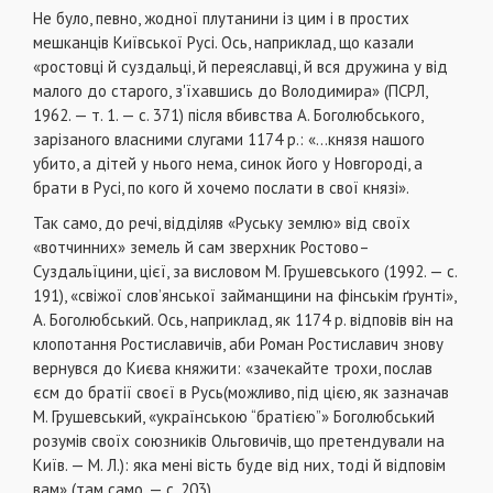
Не було, певно, жодної плутанини із цим і в простих
мешканців Київської Русі. Ось, наприклад, що казали
«ростовці й суздальці, й переяславці, й вся дружина у від
малого до старого, з'їхавшись до Володимира» (ПСРЛ,
1962. — т. 1. — с. 371) після вбивства А. Боголюбського,
зарізаного власними слугами 1174 р.: «...князя нашого
убито, а дітей у нього нема, синок його у Новгороді, а
брати в Русі, по кого й хочемо послати в свої князі».
Так само, до речі, відділяв «Руську землю» від своїх
«вотчинних» земель й сам зверхник Ростово–
Суздальїцини, цієї, за висловом М. Грушевського (1992. — с.
191), «свіжої слов’янської займанщини на фінськім ґрунті»,
А. Боголюбський. Ось, наприклад, як 1174 р. відповів він на
клопотання Ростиславичів, аби Роман Ростиславич знову
вернувся до Києва княжити: «зачекайте трохи, послав
єсм до братії своєї в Русь(можливо, під цією, як зазначав
М. Грушевський, «українською “братією”» Боголюбський
розумів своїх союзників Ольговичів, що претендували на
Київ. — М. Л.): яка мені вість буде від них, тоді й відповім
вам» (там само. — с. 203).