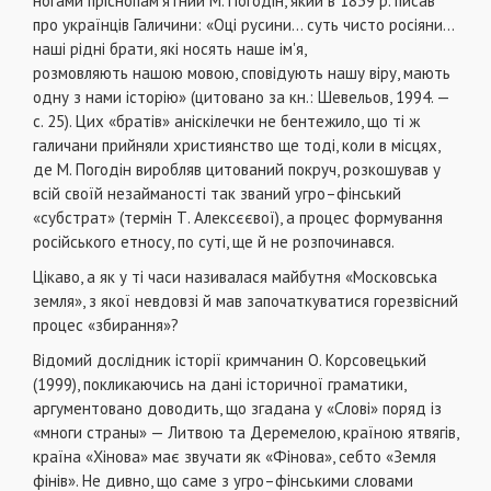
ногами пріснопам’ятний М. Погодін, який в 1839 р. писав
про українців Галичини: «Оці русини... суть чисто росіяни...
наші рідні брати, які носять наше ім'я,
розмовляють нашою мовою, сповідують нашу віру, мають
одну з нами історію» (цитовано за кн.: Шевельов, 1994. —
с. 25). Цих «братів» аніскілечки не бентежило, що ті ж
галичани прийняли християнство ще тоді, коли в місцях,
де М. Погодін виробляв цитований покруч, розкошував у
всій своїй незайманості так званий угро–фінський
«субстрат» (термін Т. Алексєєвої), а процес формування
російського етносу, по суті, ще й не розпочинався.
Цікаво, а як у ті часи називалася майбутня «Московська
земля», з якої невдовзі й мав започаткуватися горезвісний
процес «збирання»?
Відомий дослідник історії кримчанин О. Корсовецький
(1999), покликаючись на дані історичної граматики,
аргументовано доводить, що згадана у «Слові» поряд із
«многи страны» — Литвою та Деремелою, країною ятвягів,
країна «Хінова» має звучати як «Фінова», себто «Земля
фінів». Не дивно, що саме з угро–фінськими словами