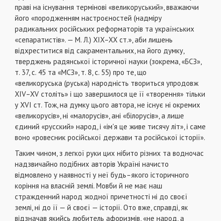
праві на існування термінові «великоруський», вважаючи
його «породженням настроєностей (надміру
радикальних російських реформаторів та українських
«сепаратистів». — М. Л.) XIX–XX ст.», аби лишень
відхреститися від сакраментальних, на його думку,
тверджень радянської історичної науки (зокрема, «БСЗ»,
т. 37, с. 45 та «МСЗ», т. 8, с. 55) про те, що
«великоруська (руська) народність твориться упродовж
XIV–XV століть» і що завершилося це її «творення» тільки
у XVI ст. Тож, на думку цього автора, не існує ні окремих
«великорусів», ні «малорусів», ані «білорусів», а лише
єдиний «русский» народ, і «ім'я це живе тисячу літ», і саме
воно «ровесник російської держави та російської історії».
Таким чином, з легкої руки цих нібито різних та водночас
надзвичайно подібних авторів Україні начисто
відмовлено у наявності у неї будь–якого історичного
коріння на власній землі. Мовби й не має наш
стражденний народ жодної причетності ні до своєї
землі, ні до її — й своєї — історії. Ото вже, справді, як
відзначав якийсь любитель афоризмів, «не народ, а