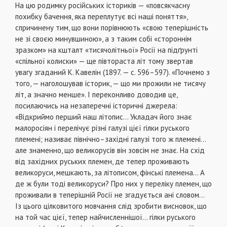
На цю родимку російських істориків — «повсякчасну
похибку бачення, яка переплутує всі наші поняття»,
спричинену тим, що вони порівнюють «свою теперішність
не зі своєю минувшиною», а з таким собі «стороннім
зразком» на кшталт «тисячолітньої» Росії на підґрунті
«спільної колиски» — ще півтораста літ тому звертав
увагу згаданий К. Кавелін (1897. — с. 596–597). «Почнемо з
того, — наголошував історик, — що ми прожили не тисячу
літ, а значно менше». І переконливо доводив це,
посилаючись на незаперечні історичні джерела:
«Відкриймо перший наш літопис... Укладач його знає
малоросіян і перелічує різні галузі цієї гілки руського
племені; називає північно–західні галузі того ж племені...
але знаменно, що великорусів він зовсім не знає. На схід
від західних руських племен, де тепер проживають
великоруси, мешкають, за літописом, фінські племена... А
де ж були тоді великоруси? Про них у переліку племен, що
проживали в теперішній Росії не згадується ані словом...
Із цього цілковитого мовчання слід зробити висновок, що
на той час цієї, тепер найчисленнішої... гілки руського