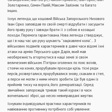
Золотаренко, Семен Палій, Максим Залізняк та багато
інших.
Існує легенда, що кошовий Війська Запорозького Низового
Іван Сірко заповідав по своїй смерті відрубати і засушити
його праву руку і завжди брати її з собою в козацькі
походи. Перемога гарантована. Нова легенда стверджує,
що і в наш час цю руку шукають “зацікавлені кола”… З
військових подвигів характерників в давні часи відомі їхні
атаки на армію Перського царя Дарія, який мав
необережність вторгнутися в наші землі зі своїм
величезним військом. П’ятірки оголених по пояс воїнів,
стоячи на конях, прорубували проходи крізь тісні ряди
персів, розверталися, прорубувалися знову, скакали в степ,
а перси не могли з ними нічого зробити. Це був один із
прийомів тиску на ворога, його деморалізації. Серед
звичайних запорожців тривав такий кураж і в часи
вогнепальної зброї, що несло невиправдані жертви.
Існували індивідуальні практики характерників по
навіюванню противнику потрібного собі уявлення: