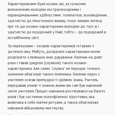
Характерниками були козаки, які, за сучасним
визначенням, володіли екстрасенсорними і
паранормальними здібностями: телепатією, ясновидінням,
здатністю до гіпнотичного впливу. Існує чимало легенд
про те, що козаки-характерники володіли до того ж і
здатністю до подорожей у Наві, тобто – до подорожей в
потойбічному світі.
За переказами – козаків-характерників готували з
дитячого віку. Мабуть, досвідчені характерники могли
розрізняти з пелюшок юне дарування. Хлопчик на довгі
роки ставав джурою (служкою) такого козака-
характерника. Але слово “служка” не передає точного
значення обов’язків такого помічника. Хлопчик поруч з
учителем осягав премудрості древніх знань. Учитель
передавав учневі ті знання, якими він сам був навчений
своїм учителем. Процес навчання розтягувався на багато
років і був системою психофізичної підготовки, яка
включала в себе магічні ритуали, а також обов’язкове
навчання військовому мистецтву.