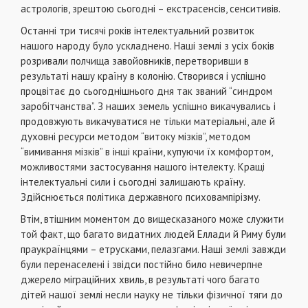
астрологів, зрештою сьогодні – екстрасенсів, сенситивів.
Останні три тисячі років інтелектуальний розвиток
нашого народу було ускладнено. Наші землі з усіх боків
розривали полчища завойовників, перетворивши в
результаті нашу країну в колонію. Створився і успішно
процвітає до сьогоднішнього дня так званий “синдром
заробітчанства”. З наших земель успішно викачувались і
продовжують викачуватися не тільки матеріальні, але й
духовні ресурси методом “витоку мізків”, методом
“вимивання мізків” в інші країни, купуючи їх комфортом,
можливостями застосування нашого інтелекту. Кращі
інтелектуальні сили і сьогодні залишають країну.
Здійснюється політика державного психовампірізму.
Втім, втішним моментом до вищесказаного може служити
той факт, що багато видатних людей Еллади й Риму були
праукраїнцями – етрусками, пелазгами. Наші землі завжди
були перенаселені і звідси постійно било невичерпне
джерело міграційних хвиль, в результаті чого багато
дітей нашої землі несли науку не тільки фізичної тяги до