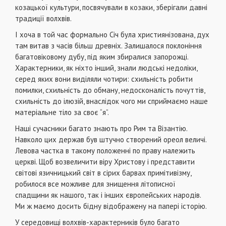
козацької культури, посвячували в козаки, зберігали давні
традиції волхвів.
І хоча в той час формально Січ була християнізована, дух
там витав з часів більш древніх. Залишалося поклоніння
багатовіковому дубу, під яким збиралися запорожці.
Характерники, як ніхто інший, знали людські недоліки,
серед яких вони виділяли чотири: схильність робити
помилки, схильність до обману, недосконалість почуттів,
схильність до ілюзій, внаслідок чого ми сприймаємо наше
матеріальне тіло за своє “я”.
Наші сучасники багато знають про Рим та Візантію.
Навколо цих держав був штучно створений ореол величі.
Левова частка в такому положенні по праву належить
церкві. Щоб возвеличити віру Христову і представити
світові язичницький світ в сірих барвах примітивізму,
робилося все можливе для знищення літописної
спадщини як нашого, так і інших європейських народів.
Ми ж маємо досить бідну відображену на папері історію.
У середовищі волхвів-характерників було багато