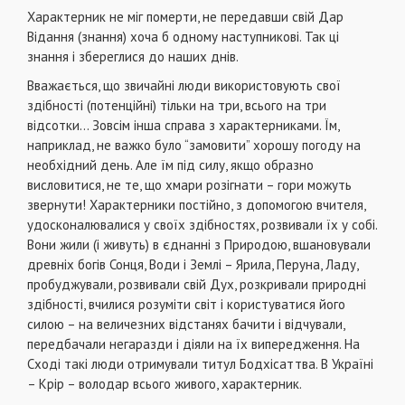
Характерник не міг померти, не передавши свій Дар
Відання (знання) хоча б одному наступникові. Так ці
знання і збереглися до наших днів.
Вважається, що звичайні люди використовують свої
здібності (потенційні) тільки на три, всього на три
відсотки… Зовсім інша справа з характерниками. Їм,
наприклад, не важко було “замовити” хорошу погоду на
необхідний день. Але їм під силу, якщо образно
висловитися, не те, що хмари розігнати – гори можуть
звернути! Характерники постійно, з допомогою вчителя,
удосконалювалися у своїх здібностях, розвивали їх у собі.
Вони жили (і живуть) в єднанні з Природою, вшановували
древніх богів Сонця, Води і Землі – Ярила, Перуна, Ладу,
пробуджували, розвивали свій Дух, розкривали природні
здібності, вчилися розуміти світ і користуватися його
силою – на величезних відстанях бачити і відчували,
передбачали негаразди і діяли на їх випередження. На
Сході такі люди отримували титул Бодхісаттва. В Україні
– Крір – володар всього живого, характерник.