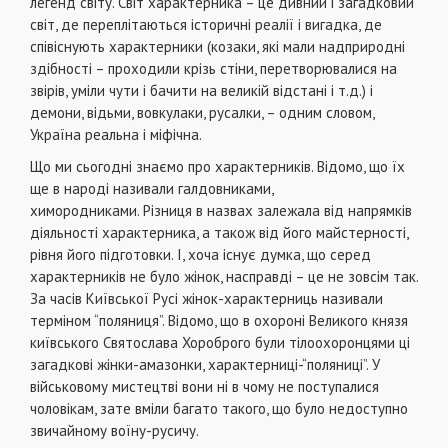
легенд світу. Світ характерника – це дивний і загадковий
світ, де переплітаються історичні реалії і вигадка, де
співіснують характерники (козаки, які мали надприродні
здібності – проходили крізь стіни, перетворювалися на
звірів, уміли чути і бачити на великій відстані і т.д.) і
демони, відьми, вовкулаки, русалки, – одним словом,
Україна реальна і міфічна.
Що ми сьогодні знаємо про характерників. Відомо, що їх
ще в народі називали галдовниками,
химородниками. Різниця в назвах залежала від напрямків
діяльності характерника, а також від його майстерності,
рівня його підготовки. І, хоча існує думка, що серед
характерників не було жінок, насправді – це не зовсім так.
За часів Київської Русі жінок-характерниць називали
терміном “поляниця”. Відомо, що в охороні Великого князя
київського Святослава Хороброго були тілоохоронцями ці
загадкові жінки-амазонки, характерниці-“поляниці”. У
військовому мистецтві вони ні в чому не поступалися
чоловікам, зате вміли багато такого, що було недоступно
звичайному воїну-русичу.