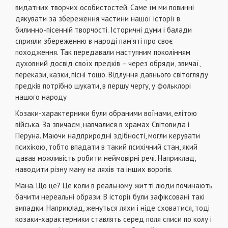
видатних творчих особистостей. Саме їм ми повинні
дякувати за збереження частини нашої історії в
билинно-пісенній творчості. Історичні думи і балади
сприяли збереженню в народі пам’яті про своє
походження. Так передавали наступним поколінням
духовний досвід своїх предків – через обряди, звичаї,
перекази, казки, пісні тощо. Відлуння давнього світогляду
предків потрібно шукати, в першу чергу, у фольклорі
нашого народу
Козаки-характерники були обраними воїнами, елітою
війська. За звичаєм, навчалися в храмах Світовида і
Перуна. Маючи надприродні здібності, могли керувати
психікою, тобто впадати в такий психічний стан, який
давав можливість робити неймовірні речі. Наприклад,
наводити різну ману на ляхів та інших ворогів.
Мана. Що це? Це коли в реальному житті люди починають
бачити нереальні образи. В історії були зафіксовані такі
випадки. Наприклад, женуться ляхи і ніде сховатися, тоді
козаки-характерники ставлять серед поля списи по колу і