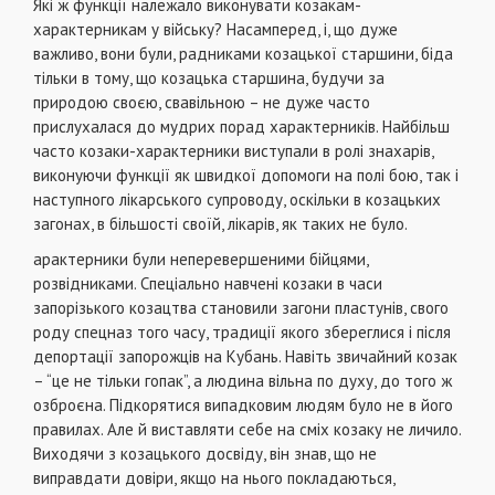
Які ж функції належало виконувати козакам-
характерникам у війську? Насамперед, і, що дуже
важливо, вони були, радниками козацької старшини, біда
тільки в тому, що козацька старшина, будучи за
природою своєю, свавільною – не дуже часто
прислухалася до мудрих порад характерників. Найбільш
часто козаки-характерники виступали в ролі знахарів,
виконуючи функції як швидкої допомоги на полі бою, так і
наступного лікарського супроводу, оскільки в козацьких
загонах, в більшості своїй, лікарів, як таких не було.
арактерники були неперевершеними бійцями,
розвідниками. Спеціально навчені козаки в часи
запорізького козацтва становили загони пластунів, свого
роду спецназ того часу, традиції якого збереглися і після
депортації запорожців на Кубань. Навіть звичайний козак
– “це не тільки гопак”, а людина вільна по духу, до того ж
озброєна. Підкорятися випадковим людям було не в його
правилах. Але й виставляти себе на сміх козаку не личило.
Виходячи з козацького досвіду, він знав, що не
виправдати довіри, якщо на нього покладаються,