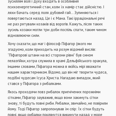
зусиллям волі і духу входять в особливий
психоенергетичний стан, коли їх намір стає дійсністю. І
ляхи бачать серед поля дубовий гай… Зупиняються і
повертаються назад. Це і є Мана. Такі ірраціональні речі
не раз рятували козаків від ворогів. Кажуть, після таких
зусиль козаки могли три доби поспіль спати, таким чином
відновлюючи сили.
Хочу сказати, що маг і філософ Піфагор (якого ми
згадуємо, коли приходить на розум відомий вислів:
“Піфагорові штани на всі сторони рівні” був сином
пелазгійки, котра служила в храмі Дельфійського оракула,
іншими словами, Піфагора можна в якійсь мірі вважати
нашим характерником. Відомо, що він міг творити чудеса,
подібні чудесам Ісуса Христа. Нагадаю випадок, який
стався у Піфагора з рибалками.
Якось проходячи повз рибалок пригнічених порожніми
сітками, Піфагор зауважив, якщо вони закинуть сітки
знову, ті будуть повні риби. Рибалки, звичайно, не повірили
йому. Тоді Піфагор запропонував їм спір: Їх сітки будуть
повні, якщо рибалки поклянутся викинути назад у море