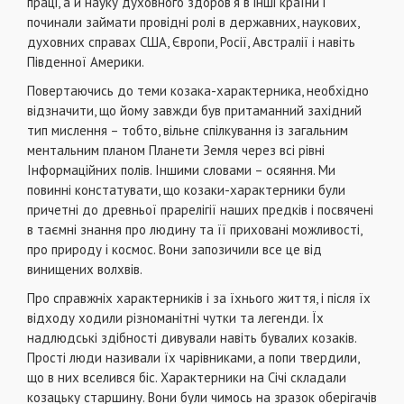
праці, а й науку духовного здоров’я в інші країни і
починали займати провідні ролі в державних, наукових,
духовних справах США, Європи, Росії, Австралії і навіть
Південної Америки.
Повертаючись до теми козака-характерника, необхідно
відзначити, що йому завжди був притаманний західний
тип мислення – тобто, вільне спілкування із загальним
ментальним планом Планети Земля через всі рівні
Інформаційних полів. Іншими словами – осяяння. Ми
повинні констатувати, що козаки-характерники були
причетні до древньої прарелігії наших предків і посвячені
в таємні знання про людину та її приховані можливості,
про природу і космос. Вони запозичили все це від
винищених волхвів.
Про справжніх характерників і за їхнього життя, і після їх
відходу ходили різноманітні чутки та легенди. Їх
надлюдські здібності дивували навіть бувалих козаків.
Прості люди називали їх чарівниками, а попи твердили,
що в них вселився біс. Характерники на Січі складали
козацьку старшину. Вони були чимось на зразок оберігачів