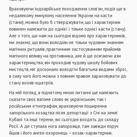
Враховуючи індоарійське походження слов’ян, поділ ще в
недалекому минулому населення України на касти
(стани), можна було б стверджувати, що і характерник
повинен належати до однієї і тільки однієї касти (стану).
Але з того, що нам на сьогодні відомо про характерників,
ми знаємо, що вони володіли не тільки чудовим знанням
магічних ритуалів, практичним застосуванням прийомів
магічного впливу на противника, але й ще осягаючи ази
характерництва, він проходив чудову школу бойових
мистецтв, міг досконало володіти багатьма видами зброї,
в силу чого його можна з повним правом зараховувати до
стану воїнів-кшатріїв.
На мій погляд, в піднятому мною питанні ще належить
сказати своє вагоме слово як українським, так і
російським етнографам, враховуючи поширення
запорізького козацтва після депортації з Січі на землі
Кубані та інші терени, які сьогодні входять до складу
Росії. А де ступала нога запорожця, там завжди поруч
йшов і його ангел-охоронець – козак-характерник.