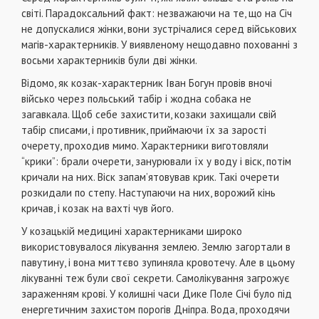
світі. Парадоксальний факт: незважаючи на те, що на Січ
не допускалися жінки, вони зустрічалися серед військових
магів-характерників. У виявленому нещодавно похованні з
восьми характерників були дві жінки.
Відомо, як козак-характерник Іван Богун провів вночі
військо через польський табір і жодна собака не
загавкала. Щоб себе захистити, козаки захищали свій
табір списами, і противник, приймаючи їх за зарості
очерету, проходив мимо. Характерники виготовляли
“крики”: брали очерети, занурювали їх у воду і віск, потім
кричали на них. Віск запам’ятовував крик. Такі очерети
розкидали по степу. Наступаючи на них, ворожий кінь
кричав, і козак на вахті чув його.
У козацькій медицині характерниками широко
використовувалося лікування землею. Землю загортали в
павутину, і вона миттєво зупиняла кровотечу. Але в цьому
лікуванні теж були свої секрети. Самолікування загрожує
зараженням крові. У колишні часи Дике Поле Січі було під
енергетичним захистом порогів Дніпра. Вода, проходячи