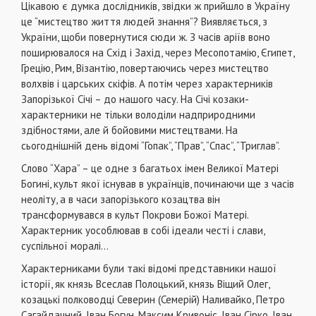
Цікавою є думка дослідників, звідки ж прийшло в Україну
це “мистецтво життя людей знання”? Виявляється, з
України, щоби повернутися сюди ж. З часів аріїв воно
поширювалося на Схід і Захід, через Месопотамію, Єгипет,
Грецію, Рим, Візантію, повертаючись через мистецтво
волхвів і царських скіфів. А потім через характерників
Запорізької Січі – до нашого часу. На Січі козаки-
характерники не тільки володіли надприродними
здібностями, але й бойовими мистецтвами. На
сьогоднішній день відомі “Гопак”, “Прав”, “Спас”, “Триглав”.
Cлово “Хара” – це одне з багатьох імен Великої Матері
Богині, культ якої існував в українців, починаючи ще з часів
неоліту, а в часи запорізького козацтва він
трансформувався в культ Покрови Божої Матері.
Характерник уособлював в собі ідеали честі і слави,
суспільної моралі…
Характерниками були такі відомі представники нашої
історії, як князь Всеслав Полоцький, князь Віщий Олег,
козацькі полководці Северин (Семерій) Наливайко, Петро
Сагайдачний, Іван Богун, Максим Кривоніс, Іван Сірко, Іван