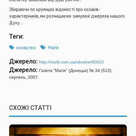
Збираючи по крупицях відомості про козаків-
характерників, ми розчищаємо замулені джерела нашого
Духу…
Теги:
козацтво
Магія
Джерело:
http://vsviti.com.ua/ukraine/65810
Джерело:
Газета “Магія” (Донецьк) № 34 (513),
серпень, 2007.
СХОЖІ СТАТТІ