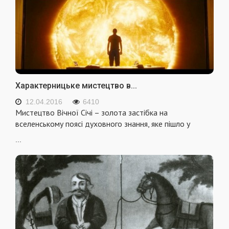
Характерницьке мистецтво в...
12.04.2016
6410
Мистецтво Вiчної Сiчi – золота застiбка на
вселенському поясi духовного знання, яке пiшло у
...