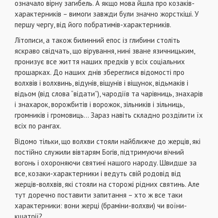
означало вірну загибель. А якщо мова йшла про козаків-
характерників – вимоги завжди були значно жорсткіші. У
першу чергу, від його побратимів-характерників.
Літописи, а також билинний епос із глибини століть
яскраво свідчать, що вірування, нині зване язичницьким,
пронизує все життя наших предків у всіх соціальних
прошарках. До наших днів збереглися відомості про
волхвів і волхвинь, відунів, віщунів і віщунок, відьмаків і
відьом (від слова “відати”), чародіїв та чарівниць, знахарів
і знахарок, ворожбитів і ворожок, зільників і зільниць,
громників і громовиць… Зараз навіть складно розділити їх
всіх по рангах.
Відомо тільки, що волхви стояли найближче до жерців, які
постійно служили вівтарям Богів, підтримуючи вічний
вогонь і охороняючи святині нашого народу. Швидше за
все, козаки-характерники і ведуть свій родовід від
жерців-волхвів, які стояли на сторожі рідних святинь. Але
тут доречно поставити запитання – хто ж все таки
характерники: вони жерці (браміни-волхви) чи воїни-
кшатрії?