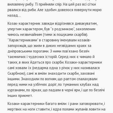
виловлену рибу. Ті прийняли спір. На цей раз всі сітки
рвалися від риби. Але здобич довелося повернути морю
назад…
Козак-характерник завжди відрізнявся дивакуватим,
упертим характером, був “з родзинкою”, захопленим
чимось незвичайним (тими ж пошуками скарбів).
“Характерниками” в старовину іменували козаків-
запорожців, що жили в диких незвіданих краях за
дніпровськими порогами. З ними пов’язано безліч
таємничих і чудесних історій. Серед них є чимало й
таких, в яких йдеться про скарби. Козаки-характерники
самі ховали їх (недарма одна з річок у них називалася
Скарбною), самі ж вміли знаходити скарби, заховані
іншими. Знаходили по вогням, що раптом спалахували
перед ними на узбіччях доріг, по туманних клубах над
курганами, по зірках, що падали в чорні яри, і ще по безлічі
інших прикмет.
Козаки-характерники багато вміли: і рани заговорювати, і
мертвих на ноги ставити, і ядра полами жупанів ловити на