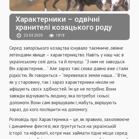
Характерники – одвічні
хранителі козацького роду
23.03.2020
1818
Серед запорізького козацтва існувало таємниче, овіяне
легендами явище – характерництво. Навіть у наш час в
українському селі десь та й почуєш: “З ним не заводься.
Він характерник… ” Але зараз такі слова давно вже стали
рідкістю. Як говориться – “перевелася земля наша…” Втім,
як у старовину, так і зараз характерники ніколи не
афішують своїх здібностей. Їм це не потрібно. Вони
завжди відчувають людину, яка потребує їхньої
допомоги. Вони самі вирішували і, мабуть, вирішують
зараз, до кого поспішити на допомогу.
Розповідь про Характерника – це, як правило, захоплююче
і динамічне фентезі, яке ґрунтується на українській
історії та міфології, котре має займати гідне місце серед