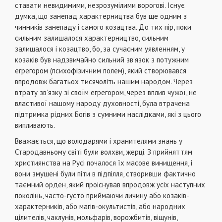
ставати невидимими, незрозумілими ворогові. Існує
думка, що занепад характерництва був ще одним з
чинників занепаду і самого козацтва. До тих пір, поки
сильним залишалося характерництво, сильним
залишалося і козацтво, бо, за сучасним уявленням, у
козаків був надзвичайно сильний зв’язок з потужним
егрегором (психофізичним полем), який створювався
впродовж багатьох тисячоліть нашим народом. Через
втрату зв’язку зі своїм егрегором, через вплив чужої, не
властивої нашому народу духовності, була втрачена
підтримка рідних Богів з сумними наслідками, які з цього
випливають.
Вважається, що володарями і хранителями знань у
Стародавньому світі були волхви, жерці. З прийняттям
християнства на Русі почалося їх масове винищення, і
вони змушені були піти в підпілля, створивши фактично
таємний орден, який проіснував впродовж усіх наступних
поколінь, часто-густо приймаючи личину або козаків-
характерників, або магів-окультистів, або народних
цілителів, чаклунів, мольфарів, ворожбитів, віщунів,