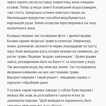
через пороги, несла потужну енергетику, вона очищала
козаків. Тепер ці місця залиті Каховським водосховищем,
там стоїть Запорізька атомна електростанція, на
Нікопольщині відкритим способом видобуваються
марганцеві руди. Земля козацтва перетворилася на зону
екологічного лиха.
Козацькі медики застосовували фіто- і ароматерапію.
Козаки курили лікарські трави в колисках. Наприклад,
полин допомагав заспокоїти нерви, покращував гостроту
зору. Коли випадала роса, козаки лежали на галявинах, де
росли трави. Лікували “водою-залізницею”: брали іржаве
залізо, розжарювали його на багатті та опускали у воду.
Так виходила вода, яку пили від анемії. Застосовувалося
лікування камінням, на них настоювали трави.
Використовували і такий рецепт: змішували горілку з
порохом і обробляли рани.
У козака-характерника завжди з собою були підкова і
люлька. Він знав, як розслабляти і качати м’язи за
допомогою підкови. “Щоб вилікувати пораненого, його
спочатку звільняли від душ убитих”.