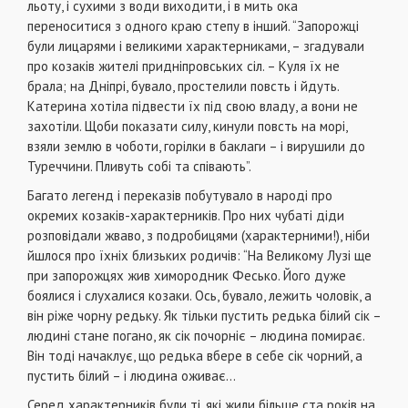
льоту, і сухими з води виходити, і в мить ока
переноситися з одного краю степу в інший. “Запорожці
були лицарями і великими характерниками, – згадували
про козаків жителі придніпровських сіл. – Куля їх не
брала; на Дніпрі, бувало, простелили повсть і йдуть.
Катерина хотіла підвести їх під свою владу, а вони не
захотіли. Щоби показати силу, кинули повсть на морі,
взяли землю в чоботи, горілки в баклаги – і вирушили до
Туреччини. Пливуть собі та співають”.
Багато легенд і переказів побутувало в народі про
окремих козаків-характерників. Про них чубаті діди
розповідали жваво, з подробицями (характерними!), ніби
йшлося про їхніх близьких родичів: “На Великому Лузі ще
при запорожцях жив химородник Фесько. Його дуже
боялися і слухалися козаки. Ось, бувало, лежить чоловік, а
він ріже чорну редьку. Як тільки пустить редька білий сік –
людині стане погано, як сік почорніє – людина помирає.
Він тоді начаклує, що редька вбере в себе сік чорний, а
пустить білий – і людина оживає…
Серед характерників були ті, які жили більше ста років на