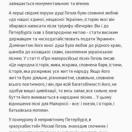
залишається монументальною та вічною.
А перші свідомі порухи душі Гоголя були сповнені любо­ві
«до нашої єдиної, нещасної України», історію якої він
збирався написати після тріумфу «Вечорів». Він і до
Петербурґа їхав з благородною метою - стати високим
державцем та «исходатайствовать подати Украине».
Домінантою його юної душі була любов до рідного краю,
шаноба до козаць­кої слави, захоплення українською
піснею. У статті «Про малоросійські пісні» Гоголь писав:
«Це народна історія, жива, яскрава, сповнена барв, істини,
історія, яка розкри­ває усе життя народу. Якщо його
життя було діяльне, різно­манітне, свавільне, сповнене
всього поетичного, і він, при всій багатобічності його, не
здобув вищої цивілізації, то весь запал, все сильне, юне
буття його виливається в народних піснях... У цьому
відношенні пісні для Малоросії - все: і по­езія, і історія, і
батьківська могила».
У похмурому й непривітному Петербурзі, в
«разухабистой» Москві Гоголь знаходив спочинок і