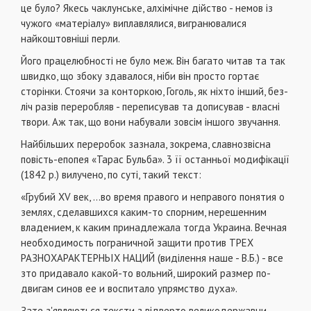
це було? Якесь чаклунське, алхімічне дійство - немов із
чужого «матеріалу» виплавлялися, вигранювалися
найкоштовніші перли.
Його працелюбності не було меж. Він багато читав та так
швидко, що збоку здавалося, ніби він просто гортає
сторінки. Стоячи за конторкою, Гоголь, як ніхто інший, без­
ліч разів переробляв - переписував та дописував - власні
твори. Аж так, що вони набували зовсім іншого звучання.
Найбільших переробок зазнала, зокрема, славнозвісна
повість-епопея «Тарас Бульба». 3 її останньої модифіка­ції
(1842 р.) вилучено, по суті, такий текст:
«Грубий XV век, ...во время правого и неправого понятия о
землях, сделавшихся каким-то спорним, нерешенним
владением, к каким принадлежала тогда Украина. Вечная
необходимость пограничной защити против ТРЕХ
РАЗНОХАРАКТЕРНЬІХ НАЦИЙ (виділення наше - В.Б.) - все
зто придавало какой-то вольний, широкий размер по­
двигам синов ее и воспитало упрямство духа».
Зате з'являються тексти з відверто великодержавни­