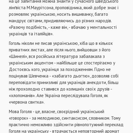
на це запитання можна знайти у сучасного шведського
лінґвіста М.Маурітсона, проповід­ника, який добре знає і
розмовляє українською, носить вишиванку, багато
мандрує світами, придивляючись до різ­них народів.
«Разючу подібність, - каже він, - вбачаю у ментальності
українців та італійців».
Гоголь ніколи не писав українською, хіба що в кількох
приватних листах, але після нього, вийшовши з його
«Шинелі», вся російська література забалакала з
українським акцентом - найбільше це спостерігаємо у
Достоєвсь кого, українця за походженням. Гідно не
поцінував Шев­ченка - «забагато дьогтю», дозволяв собі
переповідати принизливі для українців анекдоти, більш
ніж прохолод­но ставився до колишніх своїх друзів -
«хлопоманів». Але Україна переслідувала Гоголя, як
«червона свитка».
Мова Гоголя - це, власне, своєрідний український
«говорок» - за мелодикою, синтаксисом, словником. Тому
практично неможливо здійснити рівнопотужний переклад
Гоголя на українську - втрачається неповторний аромат