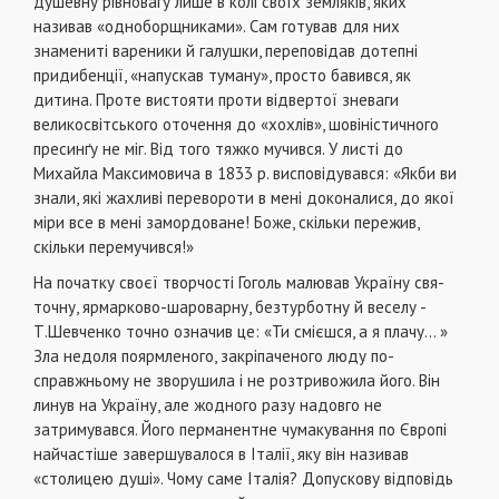
душевну рівнова­гу лише в колі своїх земляків, яких
називав «одноборщниками». Сам готував для них
знамениті вареники й галуш­ки, переповідав дотепні
придибенції, «напускав туману», просто бавився, як
дитина. Проте вистояти проти відвер­тої зневаги
великосвітського оточення до «хохлів», шові­ністичного
пресинґу не міг. Від того тяжко мучився. У листі до
Михайла Максимовича в 1833 р. висповідувався: «Якби ви
знали, які жахливі перевороти в мені доконалися, до якої
міри все в мені замордоване! Боже, скільки пере­жив,
скільки перемучився!»
На початку своєї творчості Гоголь малював Україну свя­
точну, ярмарково-шароварну, безтурботну й веселу -
Т.Шевченко точно означив це: «Ти смієшся, а я плачу... »
Зла недоля поярмленого, закріпаченого люду по-
справжньо­му не зворушила і не розтривожила його. Він
линув на Україну, але жодного разу надовго не
затримувався. Його пер­манентне чумакування по Європі
найчастіше завершува­лося в Італії, яку він називав
«столицею душі». Чому саме Італія? Допускову відповідь