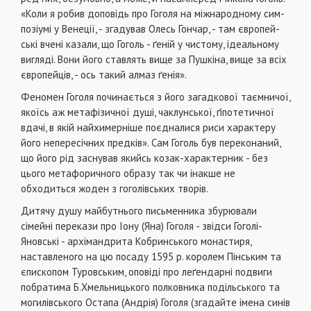
«Коли я робив доповідь про Гоголя на міжнародному сим­
позіумі у Венеції, - згадував Олесь Гончар, - там європей­
ські вчені казали, що Гоголь - ґеній у чистому, ідеальному
вигляді. Вони його ставлять вище за Пушкіна, вище за всіх
європейців, - ось такий алмаз ґенія».
Феномен Гоголя починається з його загадкової таємничої,
якоїсь аж метафізичної душі, чаклунської, ґіпотетичної
вдачі, в якій найхимерніше поєдналися риси характе­ру
його непересічних предків». Сам Гоголь був перекона­ний,
що його рід заснував якийсь козак-характерник - без
цього метафоричного образу так чи інакше не
обходиться жоден з гоголівських творів.
Дитячу душу майбутнього письменника збурювали
сімейні перекази про Іону (Яна) Гоголя - звідси Гоголі-
Яновські - архімандрита Кобринського монастиря,
наставленого на цю посаду 1595 р. королем Пінським та
єпис­копом Туровським, оповіді про леґендарні подвиги
побра­тима Б.Хмельницького полковника подільського та
могилівського Остапа (Андрія) Гоголя (згадайте імена синів