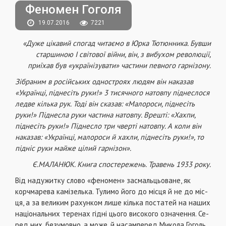
Феномен Гоголя
19.07.2016
7221
«Дуже цікавий спогад читаємо в Юрка Тютюнника. Бувши
старшиною І світової війни, він, з вибухом революції,
приїхав був «українізувати» частини певного гарнізону.
Зібраним в російських одностроях людям він наказав
«Українці, піднесіть руки!» 3 тисячного натовпу піднеслося
ледве кілька рук. Тоді він сказав: «Малороси, піднесіть
руки!» Піднесла руки частина натовпу. Врешті: «Хахпи,
піднесіть руки!» Піднесло три чверті натовпу. А коли він
наказав: «Українці, малороси й хахли, піднесіть руки!», то
підніс руки майже цілий гарнізон».
Є.МАЛАНЮК. Книга спостережень. Травень 1933 року.
Від надужитку слово «феномен» засмальцьоване, як
корчмарева камізелька. Тулимо його до місця й не до міс­
ця, а за великим рахунком лише кілька постатей на наших
національних теренах гідні цього високого означення. Се­
ред них, безумовно, а може, й насамперед Микола Гоголь.