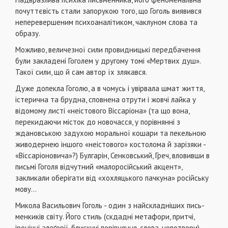
почуттєвість стали запорукою того, що Гоголь виявився
неперевершеним психоаналітиком, чаклуном слова та
образу.
Можливо, величезної сили провидницькі передбачен­ня
були закладені Гоголем у другому томі «Мертвих душ».
Такої сили, що й сам автор їх злякався.
Дуже допекла Гоголю, а в чомусь і увірвала шмат життя,
істерична та брудна, сповнена отрути і жовчі лайка у
відо­мому листі «неістового Віссаріона» (та що вона,
перекида­ючи місток до новочасся, у порівнянні з
ждановською заду­хою моральної кошари та пекельною
живодернею іншого «неістового» костолома й зарізяки -
«Віссаріоновича»?) Булгарін, Сенковський, Греч, вловивши в
письмі Гоголя від­чутний «малоросійський акцент»,
закликали оберігати від «хохляцького пачкуна» російську
мову...
Микола Васильович Гоголь - один з найскладніших пись-
менкиків світу. Його стиль (скдадні метафори, притчі,
іроні­чні алеґорії, блискучі порівняння, слова-новотвори) -