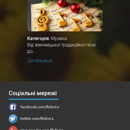
Категорія:
Музика
Від язичницької традиційної пісні
до...
Детальніше...
Соціальні мережі
facebook.com/Ridivira
twitter.com/Ridivira
plus.google.com/Ridivira