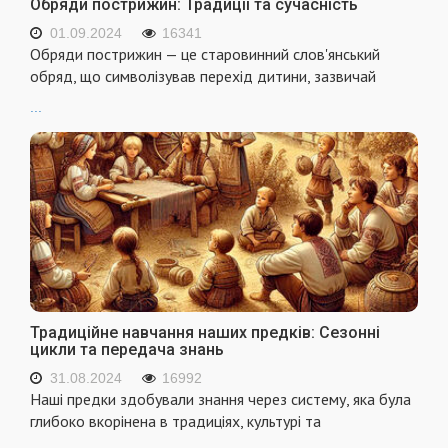
Обряди пострижин: Традиції та сучасність
01.09.2024
16341
Обряди пострижин — це старовинний слов'янський
обряд, що символізував перехід дитини, зазвичай
...
Традиційне навчання наших предків: Сезонні
цикли та передача знань
31.08.2024
16992
Наші предки здобували знання через систему, яка була
глибоко вкорінена в традиціях, культурі та