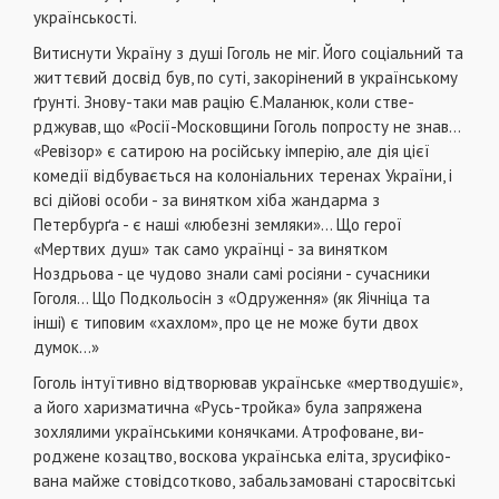
українськості.
Витиснути Україну з душі Гоголь не міг. Його соціаль­ний та
життєвий досвід був, по суті, закорінений в україн­ському
ґрунті. Знову-таки мав рацію Є.Маланюк, коли стве­
рджував, що «Росії-Московщини Гоголь попросту не знав...
«Ревізор» є сатирою на російську імперію, але дія цієї
комедії відбувається на колоніальних теренах України, і
всі дійові особи - за винятком хіба жандарма з
Петербурґа - є наші «любезні земляки»... Що герої
«Мертвих душ» так само українці - за винятком
Ноздрьова - це чудово знали самі росіяни - сучасники
Гоголя... Що Подкольосін з «Одруження» (як Яічніца та
інші) є типовим «хахлом», про це не може бути двох
думок...»
Гоголь інтуїтивно відтворював українське «мертводушіє»,
а його харизматична «Русь-тройка» була запряже­на
зохлялими українськими конячками. Атрофоване, ви­
роджене козацтво, воскова українська еліта, зрусифіко­
вана майже стовідсотково, забальзамовані старосвітські