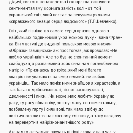
дідичі, костоїд ненажерства і скнарства, слинявого
сенти­менталізму, кормига замість волі - от той
український світ, який постає за пекучими рядками
«справжнього знавця серця людського» (Т.Г.Шевченко).
Світ, який пізніше до самого серця вразив одного з
найбільших подвижників українською духу - Івана Фран­
ка. Він у вступі до виданої польською мовою книжки
«Образки галиційські» аж простогнав, аж проволав: «Не
люб­лю українців!» Але то був не спонтанний лемент
слабодуха, а розпачливий зойк сина над поганьбленою
ма­тір'ю. «Признаюсь до гріха, який мені багато
«патріотів» уважають за смертельний: не люблю
українців... Так мало поміж ними знайшов я характерів, а
так багато дрібничковості, тісної заскорузлості,
дволичності і пихи... Чи, може, маю любити Україну як
расу, ту расу обважнілу, розгнузда­ну, сентиментальну,
позбавлену гарту і сили волі, так мало здібну до
політичного життя на власному смітнику, а таку плодючу
на перевертнів найрізноманітнішого роду».
Аж надто актуально звучать ці гіркі слова у наш час, у