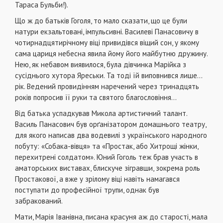
Тараса Бульби!).
Що ж до батьків Гоголя, то мало сказати, що це були
натури екзальтовані, імпульсивні. Василеві Панасовичу в
чотирнадцятирічному віці привидівся віщий сон, у якому
сама цариця небесна явила йому його майбутню дружи­ну.
Нею, як небавом виявилося, була дівчинка Марійка з
сусіднього хутора Яреськи. Та тоді їй виповнився лише...
рік. Ведений провидінням наречений через тринадцять
років попросив її руки та святого благословіння...
Від батька успадкував Микола артистичний талант.
Василь Панасович був орґанізатором домашнього театру,
для якого написав два водевилі з українського народного
побу­ту: «Собака-вівця» та «Простак, або Хитрощі жінки,
пере­хитрені солдатом». Юний Гоголь теж брав участь в
аматор­ських виставах, блискуче зігравши, зокрема роль
Простакової, а вже у зрілому віці навіть намагався
поступати до професійної трупи, однак був
забракований.
Мати, Марія Іванівна, писана красуня аж до старості, мала