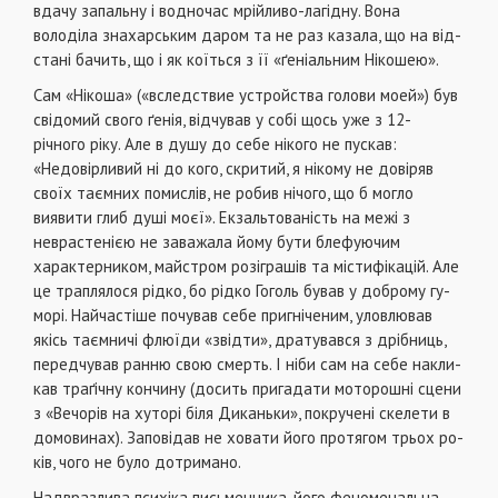
вдачу запальну і водночас мрійливо-лагідну. Вона
володіла знахарським даром та не раз казала, що на від­
стані бачить, що і як коїться з її «ґеніальним Нікошею».
Сам «Нікоша» («вследствие устройства голови моей») був
свідомий свого ґенія, відчував у собі щось уже з 12-
річного ріку. Але в душу до себе нікого не пускав:
«Недовірливий ні до кого, скритий, я нікому не довіряв
своїх таєм­них помислів, не робив нічого, що б могло
виявити глиб душі моєї». Екзальтованість на межі з
неврастенією не заважала йому бути блефуючим
характерником, майстром розіграшів та містифікацій. Але
це траплялося рідко, бо рідко Гоголь бував у доброму гу­
морі. Найчастіше почував себе пригніченим, уловлював
якісь таємничі флюїди «звідти», дратувався з дрібниць,
передчував ранню свою смерть. І ніби сам на себе накли­
кав траґічну кончину (досить пригадати моторошні сцени
з «Вечорів на хуторі біля Диканьки», покручені скелети в
домовинах). Заповідав не ховати його протягом трьох ро­
ків, чого не було дотримано.
Надвразлива психіка письменника, його феноменальна