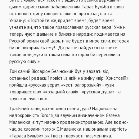
цьким, царистським забарвленням. Тарас Бульба в свою
останню годину говорить вже не про козацтво та
Україну: «Постойте же, придет время, будет время,
узнаєте ви, что такое православная русская вера! Уже и
теперь чуют дальние и близкие народи: подимается из
Русской земли свой царь, и не будет в мире сили, которая
би не покори­лась ему!.. Да разве найдутся на свете
такие огни, муки и такая сила, которая би пересилила
русскую силу!»
Той самий Віссаріон Бєлінський був у захваті від
останньої редакції повісті, в якій на зміну «вірі Христовій»
прийшла «рус­ская вера», «честі запорозькій» - «узи
товарищества», «ко­зацькій славі» - «русская душа» та
«русское чувство».
Траґічний злам, жахне омертвіння душі! Національна
недокровність Гоголя, за влучним визначенням Євгена
Маланюка, є тут наочно продемонстрованою. Але водно­
час, за словами того ж Є.Маланюка, національна вартість
«Тараса Бульби», як і всієї творчості письменника,