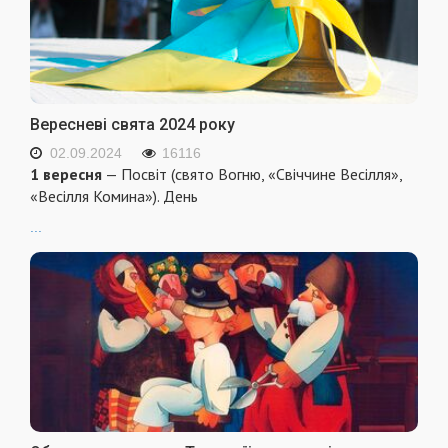
Вересневі свята 2024 року
02.09.2024
16116
1 вересня
— Посвіт (свято Вогню, «Свіччине Весілля»,
«Весілля Комина»). День
...