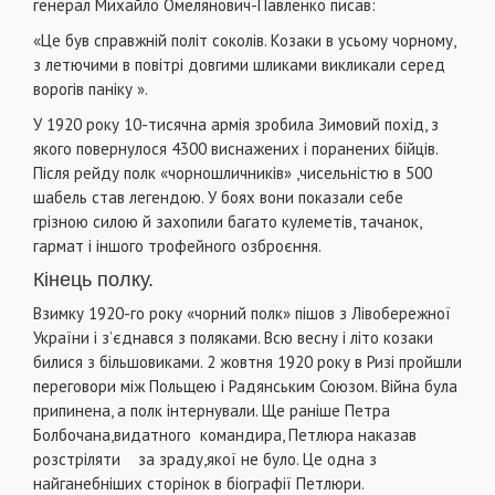
генерал Михайло Омелянович-Павленко писав:
«Це був справжній політ соколів. Козаки в усьому чорному,
з летючими в повітрі довгими шликами викликали серед
ворогів паніку ».
У 1920 року 10-тисячна армія зробила Зимовий похід, з
якого повернулося 4300 виснажених і поранених бійців.
Після рейду полк «чорношличників» ,чисельністю в 500
шабель став легендою. У боях вони показали себе
грізною силою й захопили багато кулеметів, тачанок,
гармат і іншого трофейного озброєння.
Кінець полку.
Взимку 1920-го року «чорний полк» пішов з Лівобережної
України і з’єднався з поляками. Всю весну і літо козаки
билися з більшовиками. 2 жовтня 1920 року в Ризі пройшли
переговори між Польщею і Радянським Союзом. Війна була
припинена, а полк інтернували. Ще раніше Петра
Болбочана,видатного командира, Петлюра наказав
розстріляти за зраду,якої не було. Це одна з
найганебніших сторінок в біографії Петлюри.