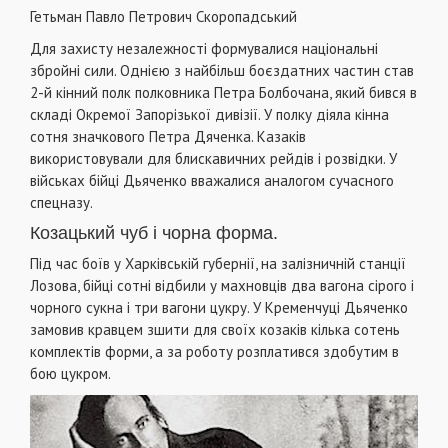
Гетьман Павло Петрович Скоропадський
Для захисту незалежності формувалися національні
збройні сили. Однією з найбільш боєздатних частин став
2-й кінний полк полковника Петра Болбочана, який бився в
складі Окремої Запорізької дивізії. У полку діяла кінна
сотня значкового Петра Дяченка. Казаків
використовували для блискавичних рейдів і розвідки. У
військах бійці Дьяченко вважалися аналогом сучасного
спецназу.
Козацький чуб і чорна форма.
Під час боїв у Харківській губернії, на залізничній станції
Лозова, бійці сотні відбили у махновців два вагона сірого і
чорного сукна і три вагони цукру. У Кременчуці Дьяченко
замовив кравцем зшити для своїх козаків кілька сотень
комплектів форми, а за роботу розплатився здобутим в
бою цукром.