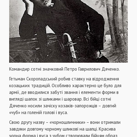
Командир сотні значковий Петро Гаврилович Дяченко.
Гетьман Скоропадський робив ставку на відродження
козацьких традицій. Особливо характерно це було для
армії, де вводилися забуті звання і елементи форми в
вигляді шапок зі шликами і шаровар. Всі бійці сотні
Дяченко носили зачіску козаків-запорожців – довгий
«чуб» на голеній голові і вуса.
Свою другу назву – «чорношличники» – вони отримали
завдяки довгому чорному шликові на шапці. Красива
чорна форма і вуса з чубом створювали бійцям образ