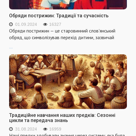
Обряди пострижин: Традиції та сучасність
01.09.2024
16327
Обряди пострижин — це старовинний слов'янський
обряд, що символізував перехід дитини, зазвичай
...
Традиційне навчання наших предків: Сезонні
цикли та передача знань
31.08.2024
16959
Наші предки здобували знання через систему, яка була