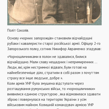
Політ Соколів.
Основу «чорних запорожців» становили відчайдушні
рубаки і кавалеристи старої російської армії. Офіцер 2-го
Запорозького полку, сотник Никифор Авраменко згадував:
«Чорношличниками в полон не здавалися, билися
відчайдушно. Мали славу нещадних і непримиренних …
Люди, які, крім нестримної відваги, були готові на
найнебезпечніше діло, стратили в собі разом з почуттям
страху все інше людське, добре ».
Коли армія УНР була змушена відступати через
розташування румунських військ, то «чорношличники»
виявилися єдиною структурою , яка відмовилася здавати
зброю і повернулася на територію України з усім
військовим майном. Колишній командувач армією УНР