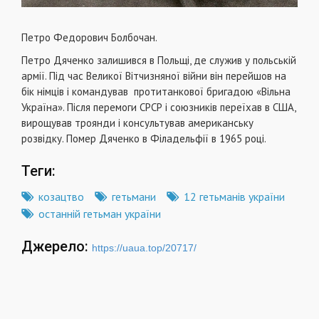
Петро Федорович Болбочан.
Петро Дяченко залишився в Польщі, де служив у польській
армії. Під час Великої Вітчизняної війни він перейшов на
бік німців і командував протитанкової бригадою «Вільна
Україна». Після перемоги СРСР і союзників переїхав в США,
вирощував троянди і консультував американську
розвідку. Помер Дяченко в Філадельфії в 1965 році.
Теги:
козацтво
гетьмани
12 гетьманів україни
останній гетьман україни
Джерело:
https://uaua.top/20717/