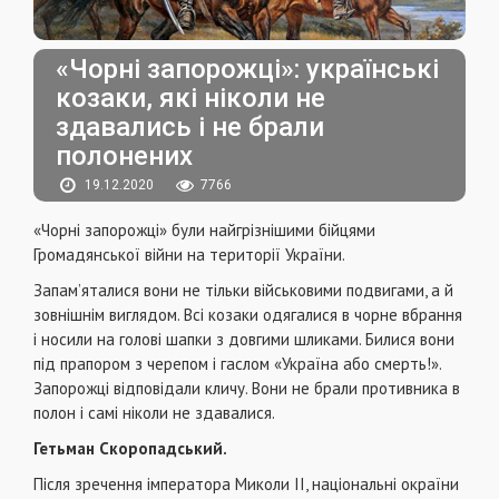
«Чорні запорожці»: українські
козаки, які ніколи не
здавались і не брали
полонених
19.12.2020
7766
«Чорні запорожці» були найгрізнішими бійцями
Громадянської війни на території України.
Запам’яталися вони не тільки військовими подвигами, а й
зовнішнім виглядом. Всі козаки одягалися в чорне вбрання
і носили на голові шапки з довгими шликами. Билися вони
під прапором з черепом і гаслом «Україна або смерть!».
Запорожці відповідали кличу. Вони не брали противника в
полон і самі ніколи не здавалися.
Гетьман Скоропадський.
Після зречення імператора Миколи II, національні окраїни