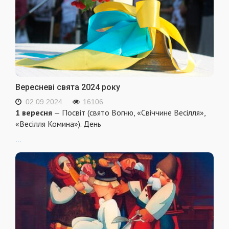
Вересневі свята 2024 року
02.09.2024
16106
1 вересня
— Посвіт (свято Вогню, «Свіччине Весілля»,
«Весілля Комина»). День
...