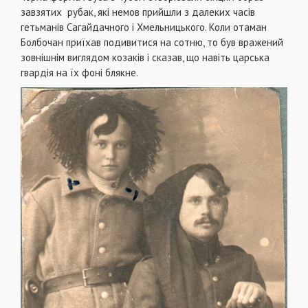
завзятих рубак, які немов прийшли з далеких часів
гетьманів Сагайдачного і Хмельницького. Коли отаман
Болбочан приїхав подивитися на сотню, то був вражений
зовнішнім виглядом козаків і сказав, що навіть царська
гвардія на їх фоні блякне.