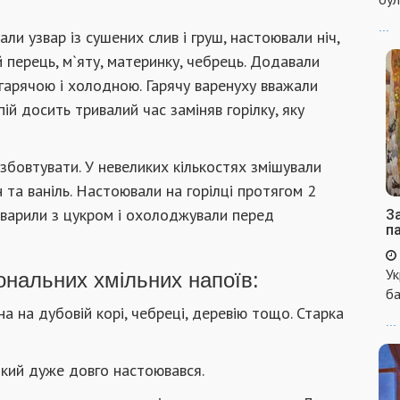
...
ли узвар із сушених слив і груш, настоювали ніч,
 перець, м`яту, материнку, чебрець. Додавали
і гарячою і холодною. Гарячу варенуху вважали
ій досить тривалий час заміняв горілку, яку
 збовтувати. У невеликих кількостях змішували
 та ваніль. Настоювали на горілці протягом 2
 варили з цукром і охолоджували перед
За
п
Ук
іональних хмільних напоїв:
ба
на на дубовій корі, чебреці, деревію тощо. Старка
...
який дуже довго настоювався.