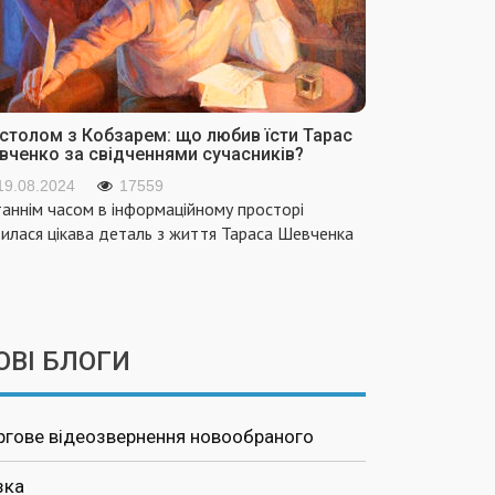
 столом з Кобзарем: що любив їсти Тарас
вченко за свідченнями сучасників?
19.08.2024
17559
аннім часом в інформаційному просторі
вилася цікава деталь з життя Тараса Шевченка
ОВІ БЛОГИ
ргове відеозвернення новообраного
зка