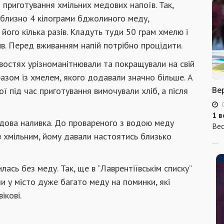
приготування хмільних медових напоїв. Так,
иблизно 4 кілограми бджолиного меду,
 його кілька разів. Кладуть туди 50 грам хмелю і
в. Перед вживанням напій потрібно процідити.
евостях урізноманітнювали та покращували на свій
разом із хмелем, якого додавали значно більше. А
ої під час приготування вимочували хліб, а після
Ве
1 в
едова наливка. До провареного з водою меду
Вес
в хмільним, йому давали настоятись близько
...
ась без меду. Так, ще в “Лаврентіївськім списку”
ли у місто дуже багато меду на поминки, які
ікові.