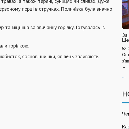
травах, а також терені, суницях чи сливах. Дуже
ервоному перці в стручках. Полинівка була значно
 та міцніша за звичайну горілку. Готувалась із
За
Ше
али горілкою.
Ост
 любисток, соснові шишки, ялівець заливають
з’я
–
...
Н
Че
Ка