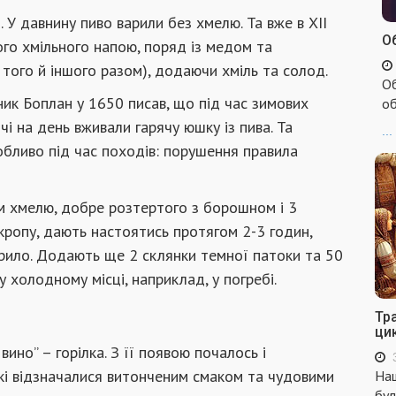
 У давнину пиво варили без хмелю. Та вже в ХІІ
Об
ого хмільного напою, поряд із медом та
 того й іншого разом), додаючи хміль та солод.
Об
ик Боплан у 1650 писав, що під час зимових
об
чі на день вживали гарячу юшку із пива. Та
...
бливо під час походів: порушення правила
м хмелю, добре розтертого з борошном і 3
кропу, дають настоятись протягом 2-3 годин,
рило. Додають ще 2 склянки темної патоки та 50
 холодному місці, наприклад, у погребі.
Тр
ци
вино” – горілка. З її появою почалось і
які відзначалися витонченим смаком та чудовими
Наш
бул