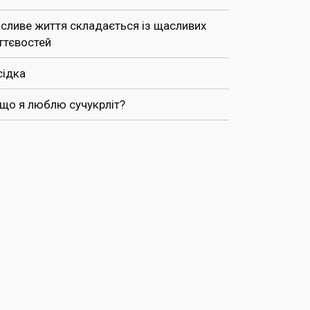
сливе життя складається із щасливих
ттєвостей
сідка
 що я люблю сучукрліт?