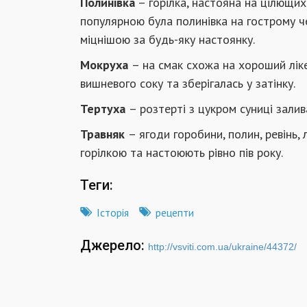
Полинівка
– горілка, настояна на цілющих 
популярною була полинівка на гострому ч
міцнішою за будь-яку настоянку.
Мокруха
– на смак схожа на хороший лікер
вишневого соку та зберігалась у затінку.
Тертуха
– розтерті з цукром суниці залив
Травняк
– ягоди горобини, полин, ревінь,
горілкою та настоюють рівно пів року.
Теги:
Історія
рецепти
Джерело:
http://vsviti.com.ua/ukraine/44372/