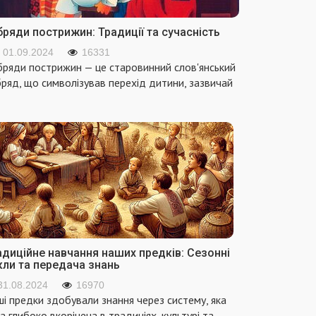
ряди пострижин: Традиції та сучасність
01.09.2024
16331
ряди пострижин — це старовинний слов'янський
ряд, що символізував перехід дитини, зазвичай
адиційне навчання наших предків: Сезонні
кли та передача знань
31.08.2024
16970
і предки здобували знання через систему, яка
а глибоко вкорінена в традиціях, культурі та