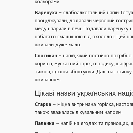
кольорами.
Варенуха
– слабоалкогольний напій. Готува
проціджували, додавали червоний гострий
меду і парили в печі. Подавали варенуху 
набагато смачнішою від охололої. Цей нап
вживали дуже мало.
Спотикач
– напій, який постійно потрібно
корицю, мускатний горіх, гвоздику, шафран
тижнів, щодня збовтуючи. Далі настоянку
вживанням.
Цікаві назви українських нац
Старка
– міцна витримана горілка, настоя
також вважалась лікувальним напоєм.
Паленка
– напій на ягодах та прянощах, 