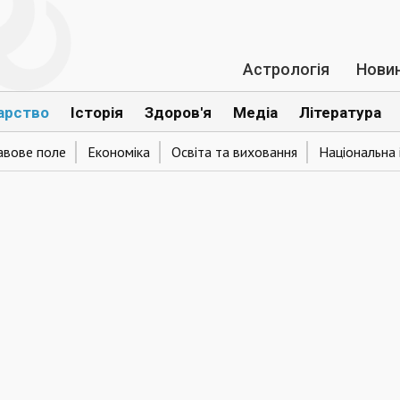
Астрологія
Нови
арство
Історія
Здоров'я
Медіа
Література
авове поле
Економіка
Освіта та виховання
Національна 