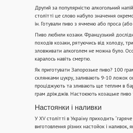
Другий за популярністю алкогольний напій.
столітті це слово набуло значення окрем
ін. Готували пиво з ячменю або проса (або
Пиво любили козаки. Французький дослідн
походів козаки, рятуючись від холоду, три
зловживати алкоголем не можна було. Осо
каралось навіть смертю.
Як приготувати Запорозьке пиво? 100 гра
склянками цукру, заливають 9-10 ложок о
проціджують та зливають ще теплим в ба
грам дріжджів. Настоюють козацьке пиво у
Настоянки і наливки
У XV столітті в Україну приходить “гаряче 
виготовлення різних настойок і наливок, 