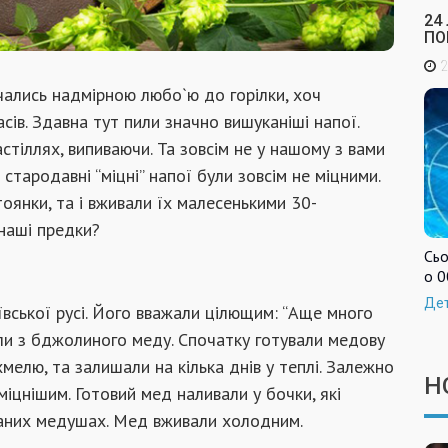
24
ПО
2
ачались надмірною любо`ю до горілки, хоч
сів. Здавна тут пили значно вишуканіші напої.
астіллях, випиваючи. Та зовсім не у нашому з вами
 стародавні “міцні” напої були зовсім не міцними.
тоянки, та і вживали їх малесенькими 30-
 наші предки?
Сьо
о 0
Де
вської русі. Його вважали цілющим: “Аще много
яли з бджолиного меду. Спочатку готували медову
мелю, та залишали на кілька днів у теплі. Залежно
Н
міцнішим. Готовий мед наливали у бочки, які
званих медушах. Мед вживали холодним.