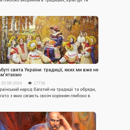
буті свята України: традиції, яких ми вже не
ам'ятаємо
20.08.2024
17736
раїнський народ багатий на традиції та обряди,
гато з яких сягають своїм корінням глибоко в