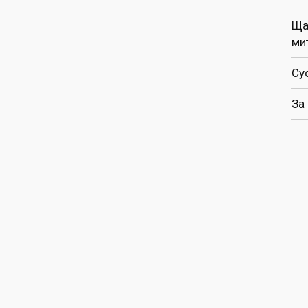
Ща
ми
Су
За