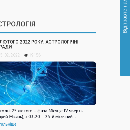
СТРОЛОГІЯ
 ЛЮТОГО 2022 РОКУ. АСТРОЛОГІЧНІ
РАДИ
5. 02. 2022
19156
годні 25 лютого – фаза Місяця: IV чверть
арий Місяць), з 03:20 – 25-й місячний…
тальніше