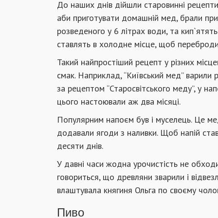
До наших днів дійшли старовинні рецепти 
аби приготувати домашній мед, брали пр
розведеного у 6 літрах води, та кип`ятять
ставлять в холодне місце, щоб переброди
Такий найпростіший рецепт у різних місц
смак. Наприклад, “Київський мед” варили 
за рецептом “Старосвітського меду”, у нап
цього настоювали аж два місяці.
Популярним напоєм був і муселець. Це м
додавали ягоди з наливки. Щоб напій ста
десяти днів.
У давні часи жодна урочистість не обходил
говориться, що древляни зварили і відвез
влаштувала княгиня Ольга по своєму чолов
Пиво