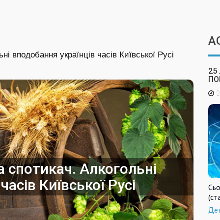
А
ні вподобання українців часів Київської Русі
25
ПО
2
а спотикач. Алкогольні
часів Київської Русі
Сьо
(ст
Де