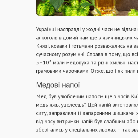
Українці насправді у жодні часи не відзн
алкоголь відомий нам ще з язичницьких ча
Князі, козаки і гетьмани розважались на з
сучасному розумінні. Справа в тому, що всі
5–10° мали медовуха та різні хмільні нас
грамовими чарочками. Отже, що і як пили
Медові напої
Мед був улюбленим напоєм ще з часів Киї
медь яжь, уцелеешь”. Цей напій виготовл
ситу, заправляли її запареними шишками х
від часу витримки напій був слабшим або 
зберігались у спеціальних льохах – так 