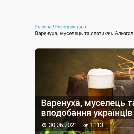
Головна
Господарство
/
/
Варенуха, муселець та спотикач. Алкоголь
Варенуха, муселець т
вподобання українців 
30.06.2021
1113