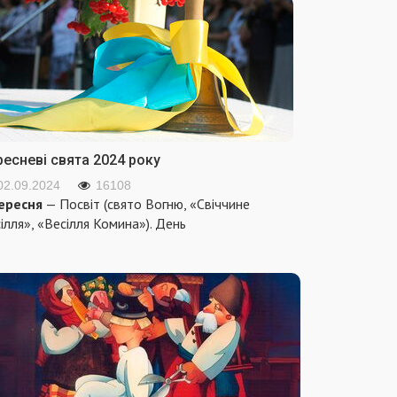
ресневі свята 2024 року
02.09.2024
16108
ересня
— Посвіт (свято Вогню, «Свіччине
ілля», «Весілля Комина»). День