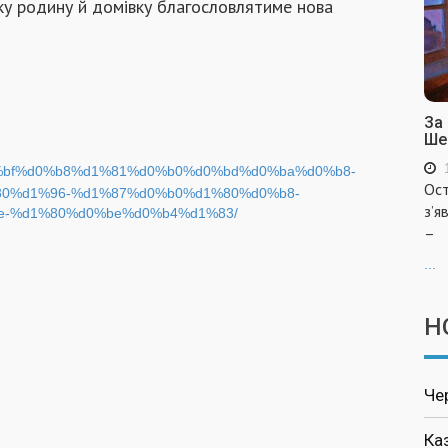
ку родину й домівку благословлятиме нова
За
Ше
ira/%d0%bf%d0%b8%d1%81%d0%b0%d0%bd%d0%ba%d0%b8-
Ост
0%d1%96-%d1%87%d0%b0%d1%80%d0%b8-
з’я
-%d1%80%d0%be%d0%b4%d1%83/
–
...
Н
Че
Ка