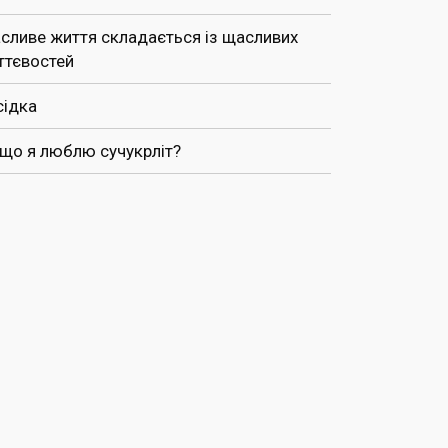
сливе життя складається із щасливих
ттєвостей
сідка
 що я люблю сучукрліт?