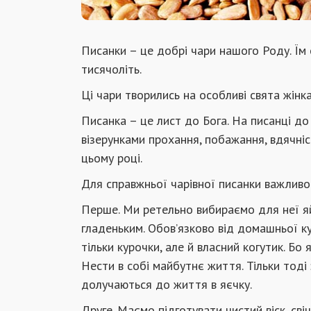
Писанки – це добрі чари нашого Роду. Їм с
тисячоліть.
Ці чари творились на особливі свята жін
Писанка – це лист до Бога. На писанці д
візерунками прохання, побажання, вдячні
цьому році.
Для справжньої чарівної писанки важливо 
Перше. Ми ретельно вибираємо для неї яйц
гладеньким. Обов’язково від домашньої кур
тільки курочки, але й власний когутик. Бо
Нести в собі майбутнє життя. Тільки тоді 
долучаються до життя в яєчку.
Друге. Маємо підготувати чистий віск, свіч