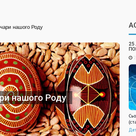
А
 чари нашого Роду
25
ПО
2
ари нашого Роду
Сьо
(ст
Де