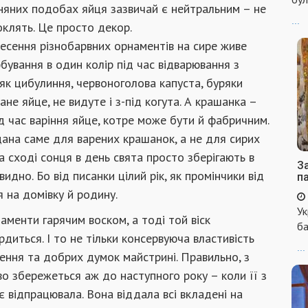
иняних подобах яйця зазвичай є нейтральним – не
...
оклять. Це просто декор.
несення різнобарвних орнаментів на сире живе
бування в один колір під час відварювання з
як цибулиння, червоноголова капуста, буряки
не яйце, не видуте і з-під когута. А крашанка –
 час варіння яйце, котре може бути й фабричним.
ана саме для варених крашанок, а не для сирих
а сході сонця в день свята просто зберігають в
За
видно. Бо від писанки цілий рік, як промінчики від
п
 на домівку й родину.
Ук
аменти гарячим воском, а тоді той віск
ба
рдиться. І то не тільки консервуюча властивість
...
ення та добрих думок майстрині. Правильно, з
 збережеться аж до наступного року – коли її з
є відпрацювала. Вона віддала всі вкладені на