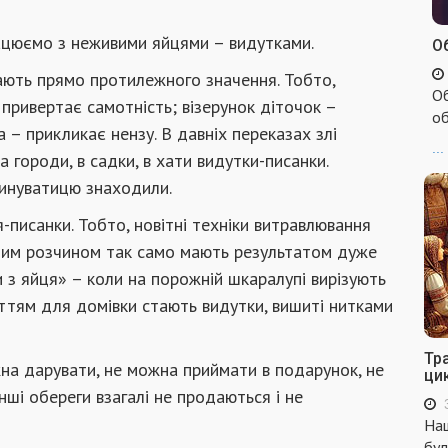
рацюємо з неживими яйцями – видутками.
Об
ають прямо протилежного значення. Тобто,
Об
привертає самотність; візерунок діточок –
об
а – прикликає нензу. В давніх переказах злі
...
 городи, в садки, в хати видутки-писанки.
винуватицю знаходили.
писанки. Тобто, новітні техніки витравлювання
ічним розчином так само мають результатом дуже
и з яйця» – коли на порожній шкаралупі вирізують
яттям для домівки стають видутки, вишиті нитками
Тр
жна дарувати, не можна приймати в подарунок, не
ци
нші обереги взагалі не продаються і не
Наш
бул