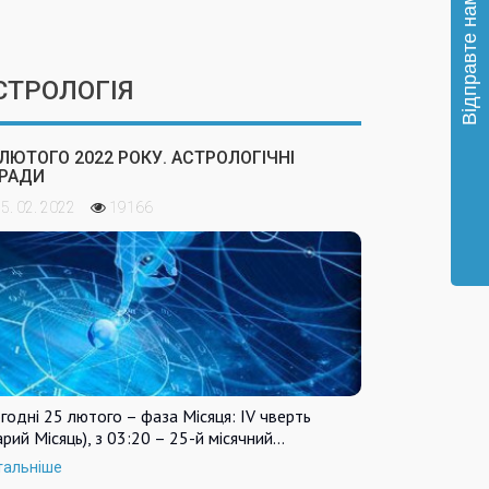
СТРОЛОГІЯ
 ЛЮТОГО 2022 РОКУ. АСТРОЛОГІЧНІ
РАДИ
5. 02. 2022
19166
годні 25 лютого – фаза Місяця: IV чверть
арий Місяць), з 03:20 – 25-й місячний…
тальніше