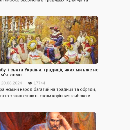
буті свята України: традиції, яких ми вже не
ам'ятаємо
20.08.2024
17744
раїнський народ багатий на традиції та обряди,
гато з яких сягають своїм корінням глибоко в