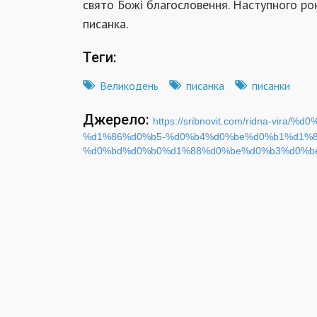
свято Божі благословення. Наступного ро
писанка.
Теги:
Великодень
писанка
писанки
Джерело:
https://sribnovit.com/ridna-v
%d1%86%d0%b5-%d0%b4%d0%be%d0%b1%d1%8
%d0%bd%d0%b0%d1%88%d0%be%d0%b3%d0%be