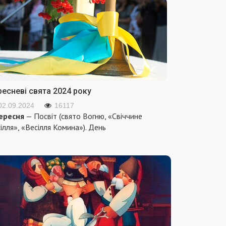
ресневі свята 2024 року
02.09.2024
16117
ересня
— Посвіт (свято Вогню, «Свіччине
ілля», «Весілля Комина»). День