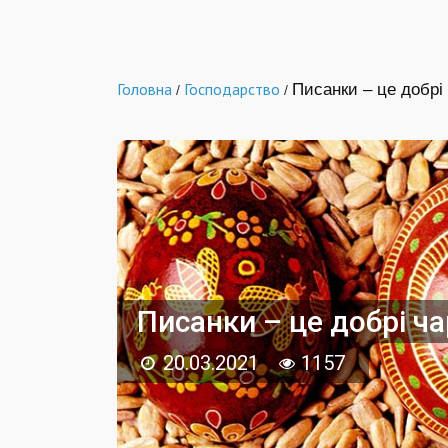
Головна
Господарство
Писанки – це добрі
/
/
Писанки – це добрі ч
20.03.2021
1157