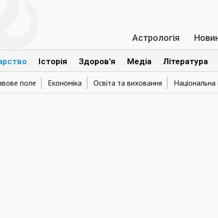
Астрологія
Нови
арство
Історія
Здоров'я
Медіа
Література
авове поле
Економіка
Освіта та виховання
Національна 