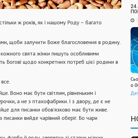
24
ПО
2
тільки ж років, як і нашому Роду – багато
ками, щоби залучити Боже благословення в родину.
о кожного свята жінки пишуть особливими
сть Богові щодо конкретних потреб цієї родини в
Сьо
все.
о 0
е. Воно має бути світлим, рівненьким і
Де
очки, а не з птахофабрики. І з двору, де є не
 яйце для писанки обов’язково має бути живе.
з писанки вийде чарівний оберіг. Бо чари
Н
ку, фарби й воду, серветки зі старих м’яких