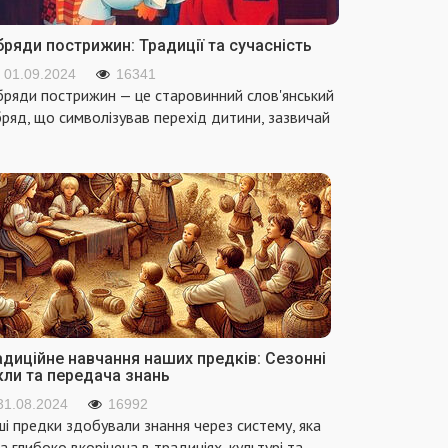
ряди пострижин: Традиції та сучасність
01.09.2024
16341
ряди пострижин — це старовинний слов'янський
ряд, що символізував перехід дитини, зазвичай
адиційне навчання наших предків: Сезонні
кли та передача знань
31.08.2024
16992
і предки здобували знання через систему, яка
а глибоко вкорінена в традиціях, культурі та