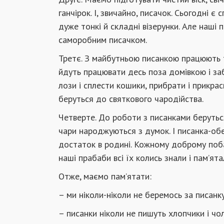
ганчірок. І, звичайно, писачок. Сьогодні 
дуже тонкі й складні візерунки. Але наші 
саморобним писачком.
Третє. З майбутньою писанкою працюють ті
йдуть працювати десь поза домівкою і за
лози і сплести кошики, прибрати і прикра
беруться до святкового чародійства.
Четверте. До роботи з писанками беруться 
чари народжуються з думок. І писанка-об
достаток в родині. Кожному доброму поба
наші прабаби всі їх колись знали і пам’ята
Отже, маємо пам’ятати:
– ми ніколи-ніколи не беремось за писанку,
– писанки ніколи не пишуть хлопчики і чо