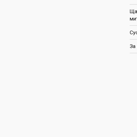
Ща
ми
Су
За