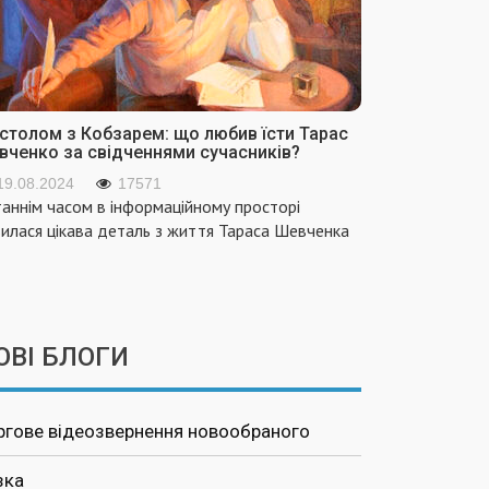
 столом з Кобзарем: що любив їсти Тарас
вченко за свідченнями сучасників?
19.08.2024
17571
аннім часом в інформаційному просторі
вилася цікава деталь з життя Тараса Шевченка
ОВІ БЛОГИ
ргове відеозвернення новообраного
зка