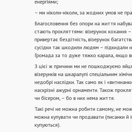
енергіями;
– ми ніколи-ніколи, за жодних умов не п
Благословення без опори на життя набув
стають прокляттями: візерунок кохання – 
привертає бездітність, візерунок багатств
сусідки так шкодили людям – підкидали на
Громада за то дуже тяжко карала, якщо 
З цієї ж причини ми не пошкоджуємо яйця-
візерунків на шкаралупі спеціальним хім
недобрі наслідки. Так само як і «витинанк
наскрізні ажурні орнаменти. Також прокл
чи бісером, – бо в них нема життя.
Такі речі не можна робити самому, не мо
можна купувати чи продавати (писанки й і
купуються).