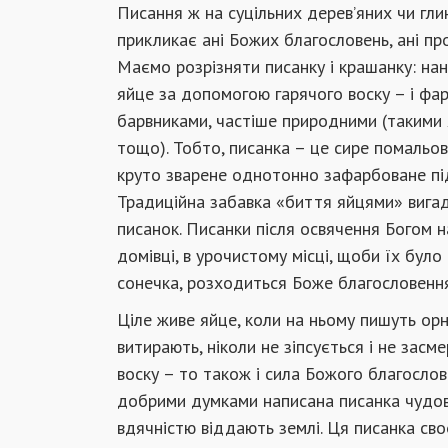
Писання ж на суцільних дерев’яних чи гл
прикликає ані Божих благословень, ані пр
Маємо розрізняти писанку і крашанку: на
яйце за допомогою гарячого воску – і фар
барвниками, частіше природними (такими 
тощо). Тобто, писанка – це сире помальова
круто зварене однотонно зафарбоване під
Традиційна забавка «биття яйцями» вигад
писанок. Писанки після освячення Богом н
домівці, в урочистому місці, щоби їх було 
сонечка, розходиться Боже благословення
Ціле живе яйце, коли на ньому пишуть орн
витирають, ніколи не зіпсується і не засме
воску – то також і сила Божого благослов
добрими думками написана писанка чудово
вдячністю віддають землі. Ця писанка сво