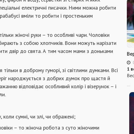
є спеціальні електричні писачки. Ними можна робити
прабабусі вміли то робити і простеньким
льки жіночі руки – то особливі чари. Чоловіки
бирають з собою хлопчиків. Вони можуть нарізати
сити двір до свята. А тим часом мами з доньками
Ве
1 в
тільки в доброму гуморі, зі світлими думками. Всі
Вес
еріг народжується з добрих думок про щастя й
...
жанню відповідає особливий колір і візерунок – і
ли.
 коли сумні, чи злі, чи ображені;
ловіки – то жіноча робота з суто жіночими