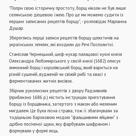
"Попри свою історичну простоту, борщ ніколи не був лише
селянською дешевою їжею. Про це ми можемо судити із
перших записаних рецептів борщу", - розповідає Маріанна
Душар.
Збереглись перші записи рецептів борщу шляхтичів на
українських землях, які входили до Речі Посполитої.
Станіслав Чернецький, шеф-кухар палацової кухні князя
Олександра Любомирського у своїй книзі (1682) описує
лимонний борщ і королівський борщ, який вариться на
різній сушеній, вудженій чи свіжій рибі та квасі з
ферментованих житніх висівок.
Збірник рукописних рецептів з двору Радзивилів
(приблизно 1686 р.) містить інструкцію приготування
борщу із борщівника, затертого з маком або меленим
мигдалем. Це була пісна страва, тож її збагачували за
тодішньою бароковою модою "фальшивими яйцями" з
дрібно посіченої щуки, яку фарбували шафраном і
формували у формі яєць.