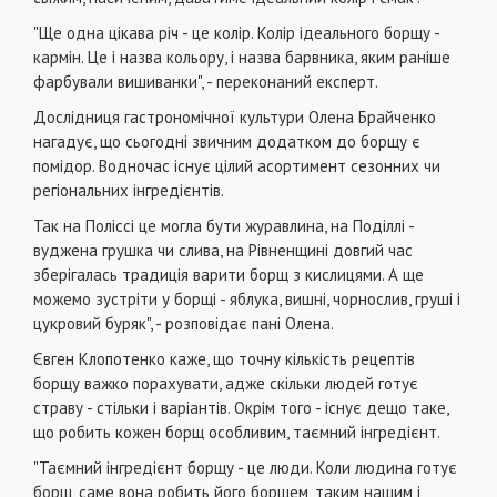
"Ще одна цікава річ - це колір. Колір ідеального борщу -
кармін. Це і назва кольору, і назва барвника, яким раніше
фарбували вишиванки", - переконаний експерт.
Дослідниця гастрономічної культури Олена Брайченко
нагадує, що сьогодні звичним додатком до борщу є
помідор. Водночас існує цілий асортимент сезонних чи
регіональних інгредієнтів.
Так на Поліссі це могла бути журавлина, на Поділлі -
вуджена грушка чи слива, на Рівненщині довгий час
зберігалась традиція варити борщ з кислицями. А ще
можемо зустріти у борщі - яблука, вишні, чорнослив, груші і
цукровий буряк", - розповідає пані Олена.
Євген Клопотенко каже, що точну кількість рецептів
борщу важко порахувати, адже скільки людей готує
страву - стільки і варіантів. Окрім того - існує дещо таке,
що робить кожен борщ особливим, таємний інгредієнт.
"Таємний інгредієнт борщу - це люди. Коли людина готує
борщ, саме вона робить його борщем, таким нашим і