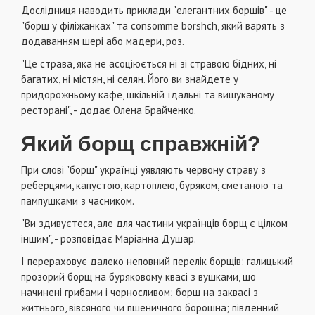
Дослідниця наводить приклади "елегантних борщів" - це
"борщ у філіжанках" та consomme borshch, який варять з
додаванням шері або мадери, роз.
"Це страва, яка не асоціюється ні зі стравою бідних, ні
багатих, ні містян, ні селян. Його ви знайдете у
придорожньому кафе, шкільній їдальні та вишуканому
ресторані", - додає Олена Брайченко.
Який борщ справжній?
При слові "борщ" українці уявляють червону страву з
реберцями, капустою, картоплею, буряком, сметаною та
пампушками з часником.
"Ви здивуєтеся, але для частини українців борщ є цілком
іншим", - розповідає Маріанна Душар.
І перераховує далеко неповний перелік борщів: галицький
прозорий борщ на буряковому квасі з вушками, що
начинені грибами і чорносливом; борщ на заквасі з
житнього, вівсяного чи пшеничного борошна; південний