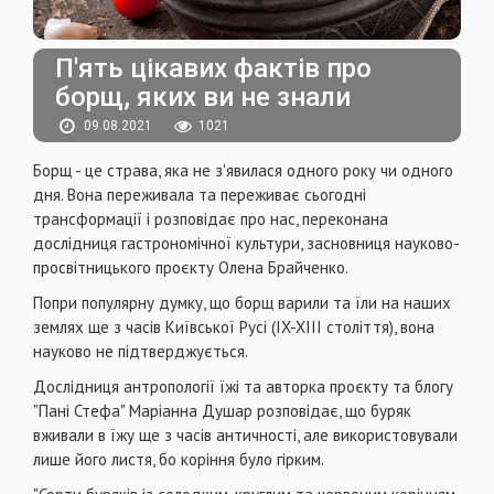
П'ять цікавих фактів про
борщ, яких ви не знали
09.08.2021
1021
Борщ - це страва, яка не з'явилася одного року чи одного
дня. Вона переживала та переживає сьогодні
трансформації і розповідає про нас, переконана
дослідниця гастрономічної культури, засновниця науково-
просвітницького проєкту Олена Брайченко.
Попри популярну думку, що борщ варили та їли на наших
землях ще з часів Київської Русі (IX-XIII століття), вона
науково не підтверджується.
Дослідниця антропології їжі та авторка проєкту та блогу
"Пані Стефа" Маріанна Душар розповідає, що буряк
вживали в їжу ще з часів античності, але використовували
лише його листя, бо коріння було гірким.