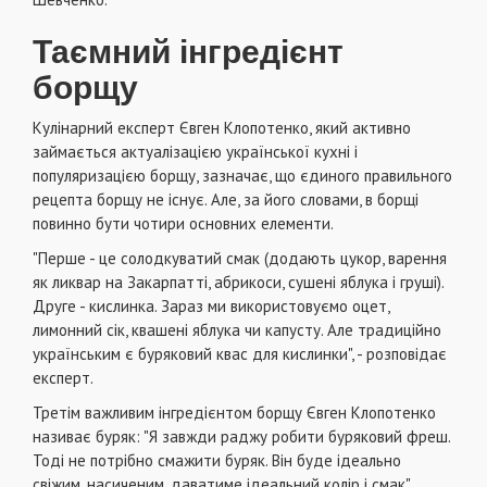
Таємний інгредієнт
борщу
Кулінарний експерт Євген Клопотенко, який активно
займається актуалізацією української кухні і
популяризацією борщу, зазначає, що єдиного правильного
рецепта борщу не існує. Але, за його словами, в борщі
повинно бути чотири основних елементи.
"Перше - це солодкуватий смак (додають цукор, варення
як ликвар на Закарпатті, абрикоси, сушені яблука і груші).
Друге - кислинка. Зараз ми використовуємо оцет,
лимонний сік, квашені яблука чи капусту. Але традиційно
українським є буряковий квас для кислинки", - розповідає
експерт.
Третім важливим інгредієнтом борщу Євген Клопотенко
називає буряк: "Я завжди раджу робити буряковий фреш.
Тоді не потрібно смажити буряк. Він буде ідеально
свіжим, насиченим, даватиме ідеальний колір і смак".