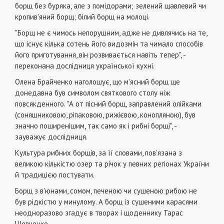
борщ без буряка, але з помідорами; зелений щавлевий чи
кропив'яний борщ; білий борщ на молоці.
"Борщ не є чимось непорушним, адже не дивлячись на те,
що існує кілька сотень його видозмін та чимало способів
його приготування, він розвивається навіть тепер", -
переконана дослідниця української кухні.
Олена Брайченко наголошує, що м'ясний борщ ще
донедавна був символом святкового столу ніж
повсякденного. "А от пісний борщ, заправлений олійками
(соняшниковою, ріпаковою, рижієвою, конопляною), був
значно поширенішим, так само як і рибні борщі", -
зауважує дослідниця.
Культура рибних борщів, за її словами, пов'язана з
великою кількістю озер та річок у певних регіонах України
й традицією постувати.
Борщ з в'юнами, сомом, печеною чи сушеною рибою не
був рідкістю у минулому. А борщ із сушеними карасями
неодноразово згадує в творах і щоденнику Тарас
Шевченко.