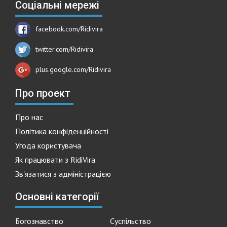
Соціальні мережі
facebook.com/Ridivira
twitter.com/Ridivira
plus.google.com/Ridivira
Про проект
Про нас
Політика конфіденційності
Угода користувача
Як працювати з RidiVira
Зв'язатися з адміністрацією
Основні категорії
Богознавство
Суспільство