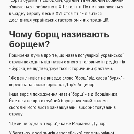
"Сорти буряків із солодким, круглим та червоним корінням
з'являються приблизно в XII столітті. Потім поширюються
в Східну Європу десь в XVI столітті", - ділиться
дослідниця українських гастрономічних традицій.
Чому борщ називають
борщем?
Поширена думка про те, що назва популярної української
страви походить від назви одного з головних інгредієнтів
- буряка, не підтверджується історичними фактами.
"Жоден лінгвіст не виведе слово "борщ" від слова "буряк", -
переконана фольклористка Дар'я Анцибор.
Інша версія походження назви "борщ" - від борщівника.
Йдеться не про отруйний борщівник, який знаємо
сьогодні. Його листя заквашували і використовували в
страву.
"Це лише одна з теорій", - каже Маріанна Душар.
У багатьох дослідників європейської середньовічної