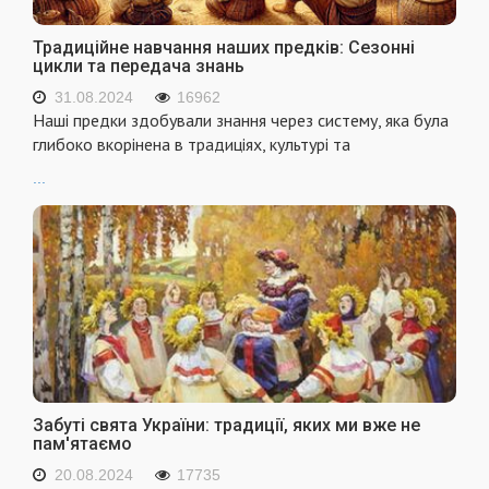
Традиційне навчання наших предків: Сезонні
цикли та передача знань
31.08.2024
16962
Наші предки здобували знання через систему, яка була
глибоко вкорінена в традиціях, культурі та
...
Забуті свята України: традиції, яких ми вже не
пам'ятаємо
20.08.2024
17735