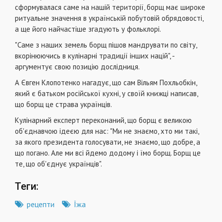
сформувалася саме на нашій території, борщ має широке
ритуальне значення в українській побутовій обрядовості,
а ще його найчастіше згадують у фольклорі.
"Саме з наших земель борщ пішов мандрувати по світу,
вкорінюючись в кулінарні традиції інших націй", -
аргументує свою позицію дослідниця.
А Євген Клопотенко нагадує, що сам Вільям Похльобкін,
який є батьком російської кухні, у своїй книжці написав,
що борщ це страва українців.
Кулінарний експерт переконаний, що борщ є великою
об'єднавчою ідеєю для нас: "Ми не знаємо, хто ми такі,
за якого президента голосувати, не знаємо, що добре, а
що погано. Але ми всі йдемо додому і їмо борщ. Борщ це
те, що об'єднує українців".
Теги:
рецепти
Їжа