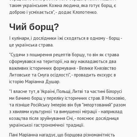
таким українським. Кожна людина, яка готує борщ, є
доброю і усміхається", - додає Клопотенко.
Чий борщ?
І кулінари, і дослідники їжі сходяться в одному - борщ -
це українська страва.
"Судячи з поширення рецептів борщу, то він як страва
сформувався на території, на яку накладаються два
важливих історичних формуваня - Велике Князівство
Литовське та Смуга осідлості", - провадить екскурс в
історію Маріанна Душар.
"І власне тут, в Україні, Польщі, Литві та частині Білорусі
ми бачимо борщ у переліку історичних страв. В Московію,
та пізніше Російську Імперію він був "імпортований" разом
з хвилями культурної та вимушеної міграції - наприклад
козацтва після зруйнування Січі, - пояснює дослідниця
української гастрономічної традиції.
Пані Маріанна нагадує, що борщова різноманітність