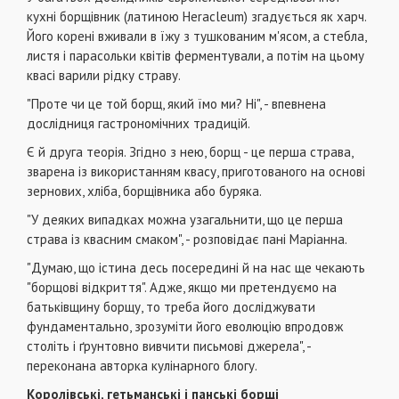
кухні борщівник (латиною Heracleum) згадується як харч.
Його корені вживали в їжу з тушкованим м'ясом, а стебла,
листя і парасольки квітів ферментували, а потім на цьому
квасі варили рідку страву.
"Проте чи це той борщ, який їмо ми? Ні", - впевнена
дослідниця гастрономічних традицій.
Є й друга теорія. Згідно з нею, борщ - це перша страва,
зварена із використанням квасу, приготованого на основі
зернових, хліба, борщівника або буряка.
"У деяких випадках можна узагальнити, що це перша
страва із квасним смаком", - розповідає пані Маріанна.
"Думаю, що істина десь посередині й на нас ще чекають
"борщові відкриття". Адже, якщо ми претендуємо на
батьківщину борщу, то треба його досліджувати
фундаментально, зрозуміти його еволюцію впродовж
століть і ґрунтовно вивчити письмові джерела", -
переконана авторка кулінарного блогу.
Королівські, гетьманські і панські борщі