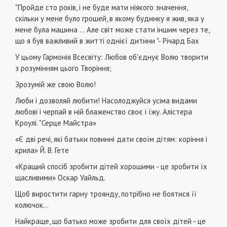
"Пройде сто років, і не буде мати ніякого значення,
скільки у мене було грошей, в якому будинку я жив, яка у
мене була машина ... Але світ може стати іншим через те,
що я був важливий в житті однієї дитини "- Річард Бах
У цьому Гармонія Всесвіту: Любов об'єднує Волю творити
з розумінням цього Творіння;
Зрозумій же свою Волю!
Люби і дозволяй любити! Насолоджуйся усіма видами
любові і черпай в ній блаженство своє і їжу. Алістера
Кроулі. "Серце Майстра»
«Є дві речі, які батьки повинні дати своїм дітям: коріння і
крила» Й. В. Гете
«Кращий спосіб зробити дітей хорошими - це зробити їх
щасливими» Оскар Уайльд.
Щоб виростити гарну троянду, потрібно не боятися її
колючок...
Найкраще, що батько може зробити для своїх дітей - це