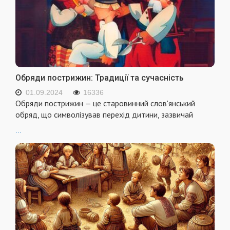
Обряди пострижин: Традиції та сучасність
01.09.2024
16336
Обряди пострижин — це старовинний слов'янський
обряд, що символізував перехід дитини, зазвичай
...