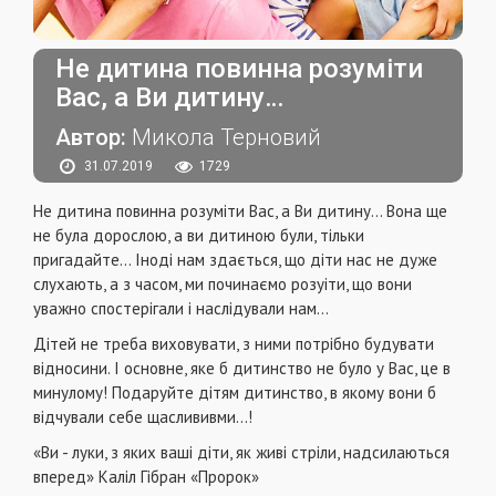
Не дитина повинна розуміти
Вас, а Ви дитину…
Автор:
Микола Терновий
31.07.2019
1729
Не дитина повинна розуміти Вас, а Ви дитину… Вона ще
не була дорослою, а ви дитиною були, тільки
пригадайте… Іноді нам здається, що діти нас не дуже
слухають, а з часом, ми починаємо розуіти, що вони
уважно спостерігали і наслідували нам…
Дітей не треба виховувати, з ними потрібно будувати
відносини. І основне, яке б дитинство не було у Вас, це в
минулому! Подаруйте дітям дитинство, в якому вони б
відчували себе щаслививми…!
«Ви - луки, з яких ваші діти, як живі стріли, надсилаються
вперед» Каліл Гібран «Пророк»