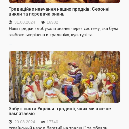
Традиційне навчання наших предків: Сезонні
цикли та передача знань
31.08.2024
16982
Наші предки здобували знання через систему, яка була
глибоко вкорінена в традиціях, культурі та
...
Забуті свята України: традиції, яких ми вже не
пам'ятаємо
20.08.2024
17740
Український народ багатий на традиції та обряди,