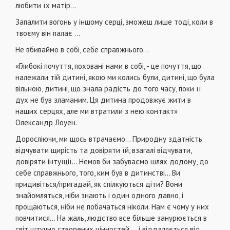
любити їх матір...
Запалити вогонь у іншому серці, зможеш лише тоді, коли в
твоєму він палає ...
Не вбиваймо в собі, себе справжнього...
«Глибокі почуття, поховані нами в собі, - це почуття, що
належали тій дитині, якою ми колись були, дитині, що була
вільною, дитині, що знала радість до того часу, поки її
дух не був зламаним. Ця дитина продовжує жити в
наших серцях, але ми втратили з нею контакт»
Олександр Лоуен.
Доросліючи, ми щось втрачаємо... Природну здатність
відчувати щирість та довіряти їй, взагалі відчувати,
довіряти інтуїції… Немов би забуваємо шлях додому, до
себе справжнього, того, ким був в дитинстві… Ви
придивіться/пригадай, як спілкуються діти? Вони
знайомляться, ніби знають і один одного давно, і
прощаються, ніби не побачаться ніколи. Нам є чому у них
повчитися... На жаль, людство все більше занурюється в
світ штучно створених цінностей ... і віддаляється від