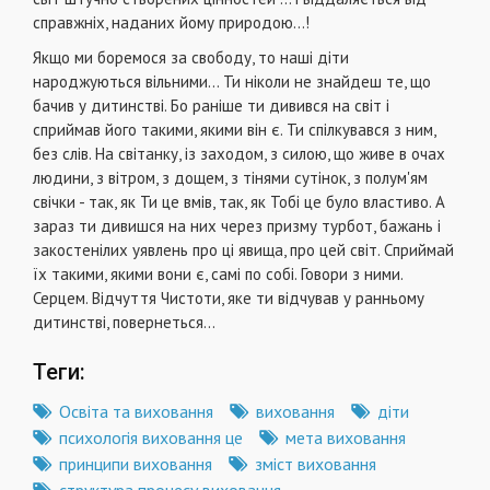
справжніх, наданих йому природою...!
Якщо ми боремося за свободу, то наші діти
народжуються вільними… Ти ніколи не знайдеш те, що
бачив у дитинстві. Бо раніше ти дивився на світ і
сприймав його такими, якими він є. Ти спілкувався з ним,
без слів. На світанку, із заходом, з силою, що живе в очах
людини, з вітром, з дощем, з тінями сутінок, з полум'ям
свічки - так, як Ти це вмів, так, як Тобі це було властиво. А
зараз ти дивишся на них через призму турбот, бажань і
закостенілих уявлень про ці явища, про цей світ. Сприймай
їх такими, якими вони є, самі по собі. Говори з ними.
Серцем. Відчуття Чистоти, яке ти відчував у ранньому
дитинстві, повернеться...
Теги:
Освіта та виховання
виховання
діти
психологія виховання це
мета виховання
принципи виховання
зміст виховання