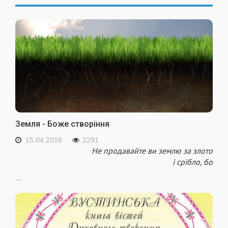
Земля - Боже створіння
15.04.2016
2291
Не продавайте ви землю за злото
і срібло, бо
...