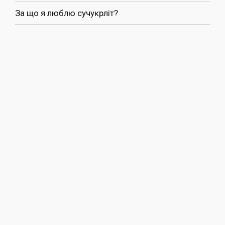
За що я люблю сучукрліт?