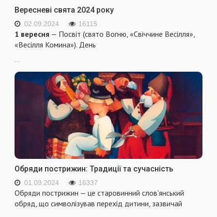
Вересневі свята 2024 року
02.09.2024
16115
1 вересня
— Посвіт (свято Вогню, «Свіччине Весілля»,
«Весілля Комина»). День
...
Обряди пострижин: Традиції та сучасність
01.09.2024
16337
Обряди пострижин — це старовинний слов'янський
обряд, що символізував перехід дитини, зазвичай