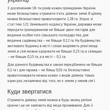
З досягненням 18-ти років кожен громадянин України
може безкоштовно отримати п’ять ділянок землі. В цілому
можна безкоштовно приватизувати 2,28 га. Згідно зі
статтею 121 Земельного кодексу України, держава може
передати громадянинові не більше двох гектарів для
ведення особистого сільського господарства, для
ведення садівництва – не більше 0,12 га. На будівництво
житлового будинку в місті і селах виділяють різні площі
землі, в селі можна одержати не більше 0,25 га, в селищах
– не більше 0,15 га, а в місті – 0,1 га.
Для дачного будівництва в законі передбачено не більше
0,1 га і для гаража – не більш 0,01 га. Безкоштовно
приватизовувати можна кожен з видів ділянок тільки
один раз, незалежно від того, чи є земля у членів сім’ї.
Куди звертатися
Отримати ділянку землі можна в будь-якому регіоні
країни і це не залежить від місця проживання. Для її