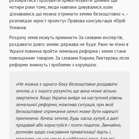
розбиратися і пробувати приватизувати ділянки. Ще
чотири роки тому, люди навпаки дивувалися, коли
дізнавалися, що можна отримати землю безкоштовно «, –
розповідає юрист проекту» Правова консультація «Юрій
Усманов.
Роздачу землі можуть припинити За словами експертів,
роздавати довго землю держава не буде. Рано чи пізно в
Україні повинна пройти земельна реформа і земля стане
повноцінним товаром. За словами Кирила Левтерова, після
реформи зникнуть і проблеми з корупцією.
«Не можна з одного боку безкоштовно роздавати
землю, а з іншого розуміти, що вона може вільно
звертатися. Якщо Україна вийде на наступний рівень
земельної реформи, можлива ситуація, при якій
безкоштовне отримання землі може бути нарешті
припинено. Хочеш землю, будь ласка, купуй, а далі
продавай або користуйся і плати податок. Звичайно,
розмови щодо скасування приватизації йдуть і,
можливо, це нас чекає в найближчі роки. Але всі