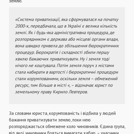
землю.
«Система приватизації, яка сформувалася на початку
2000-х, передбачала, що в Україні є велика кількість
землі. Як і будь-яка адміністративна процедура, де
розпорядником є ​​держава або місцеві органи влади,
вона швидко привела до збільшення бюрократичних
процедур. Бюрократія і складності збили першу
хвилю бажаючих приватизувати. Ну і земля тоді
нічого не коштувала. Потім земля поруч з містами
стала набирати в вартості і бюрократичні процедури
стали корумпованими, оскільки земля – ​​обмежений
ресурс, тим більше в місті «, – відзначає юрист по
земельному праву Кирило Левтеров.
За словами юриста, корумпованість і відбила у людей
бажання приватизувати землю, поки нею
розпоряджається обмежене коло чиновників. Єдина група,
від якої чиновники бояться вимагати хабар, – учасники