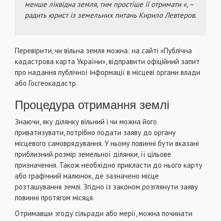
менше ліквідна земля, тим простіше її отримати «, –
радить юрист із земельних питань Кирило Левтеров.
Перевірити, чи вільна земля можна: на сайті «Публічна
кадастрова карта України», відправити офіційний запит
про надання публічної інформації в місцеві органи влади
або Госгеокадастр.
Процедура отримання землі
Знаючи, яку ділянку вільний і чи можна його
приватизувати, потрібно подати заяву до органу
місцевого самоврядування. У ньому повинні бути вказані
приблизний розмір земельної ділянки, її цільове
призначення. Також необхідно прикласти до нього карту
або графічний малюнок, де зазначено місце
розташування землі. Згідно із законом розглянути заяву
повинні протягом місяця.
Отримавши згоду сільради або мерії, можна починати