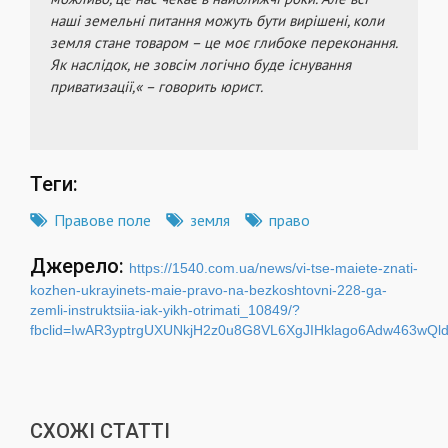
наші земельні питання можуть бути вирішені, коли
земля стане товаром – це моє глибоке переконання.
Як наслідок, не зовсім логічно буде існування
приватизації,« – говорить юрист.
Теги:
Правове поле
земля
право
Джерело:
https://1540.com.ua/news/vi-tse-maiete-znati-
kozhen-ukrayinets-maie-pravo-na-bezkoshtovni-228-ga-
zemli-instruktsiia-iak-yikh-otrimati_10849/?
fbclid=IwAR3yptrgUXUNkjH2z0u8G8VL6XgJIHklago6Adw463wQl
СХОЖІ СТАТТІ