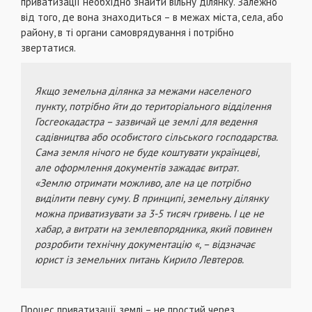
приватизації необхідно знайти вільну ділянку. Залежно
від того, де вона знаходиться – в межах міста, села, або
району, в ті органи самоврядування і потрібно
звертатися.
Якщо земельна ділянка за межами населеного
пункту, потрібно йти до територіального відділення
Госгеокадастра – зазвичай це землі для ведення
садівництва або особистого сільського господарства.
Сама земля нічого не буде коштувати українцеві,
але оформлення документів зажадає витрат.
«Землю отримати можливо, але на це потрібно
виділити певну суму. В принципі, земельну ділянку
можна приватизувати за 3-5 тисяч гривень. І це не
хабар, а витрати на землевпорядника, який повинен
розробити технічну документацію «, – відзначає
юрист із земельних питань Кирило Левтеров.
Процес приватизації землі – не простий через