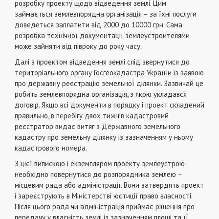
розробку проекту щодо відведення землі. Цим
займається землевпорядна організація – за їхні послуги
доведеться заплатити від 2000 до 10000 грн. Сама
розробка технічної документації землеустроителями
може зайняти від півроку до року часу.
Далі з проектом відведення землі слід звернутися до
територіального органу Госгеокадастра України із заявою
про державну реєстрацію земельної ділянки. Зазвичай це
робить землевпорядна організація, з якою укладався
договір. Якщо всі документи в порядку і проект складений
правильно, в перебігу двох тижнів кадастровий
реєстратор видає витяг з Державного земельного
кадастру про земельну ділянку із зазначенням у ньому
кадастрового номера.
З цієї випискою і екземпляром проекту землеустрою
необхідно повернутися до розпорядника землею –
місцевим рада або адміністрації. Вони затвердять проект
і зареєструють в Міністерстві юстиції право власності.
Після цього рада чи адміністрація приймає рішення про
передачу у власність землі із зазначенням площі та її