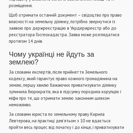
розміщення.
Щоб отримати останній документ – свідоцтво про право
власності на земельну ділянку, потрібно звернутися із
заявою про держреєстрацію в Укрдержреєстр або до
реєстратора Госгеокадастра. Заява може розглядатися
протягом 14 днів.
Чому українці не йдуть за
землею?
За словами експертів, після прийняття Земельного
кодексу, який гарантує право кожного громадянина на
землю, першу хвилю бажаючих приватизувати ділянку
зупинила бюрократія, яка в підсумку породила корупцію і
міфи про те, що отримати землю законним шляхом
неможливо.
За словами юриста по земельному праву Кирила
Левтерова, на практиці дев’ятьом з 10 не вдається
пройти весь процес від початку і до кінця, і приватизувати