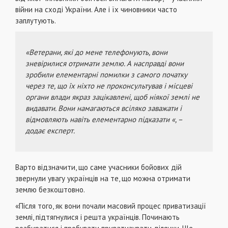
війни на сході України. Але і їх чиновники часто
заплутують.
«Ветерани, які до мене телефонують, вони
зневірилися отримати землю. А насправді вони
зробили елементарні помилки з самого початку
через те, що їх ніхто не проконсультував і місцеві
органи влади якраз зацікавлені, щоб ніякої землі не
видавати. Вони намагаються всіляко заважати і
відмовляють навіть елементарно підказати «, –
додає експерт.
Варто відзначити, що саме учасники бойових дій
звернули увагу українців на те, що можна отримати
землю безкоштовно.
«Після того, як вони почали масовий процес приватизації
землі, підтягнулися і решта українців. Починають