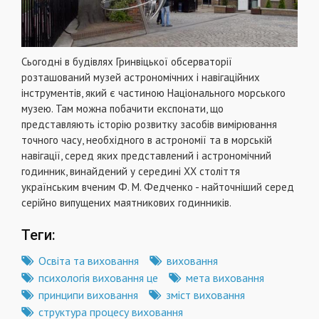
Сьогодні в будівлях Гринвіцької обсерваторії
розташований музей астрономічних і навігаційних
інструментів, який є частиною Національного морського
музею. Там можна побачити експонати, що
представляють історію розвитку засобів вимірювання
точного часу, необхідного в астрономії та в морській
навігації, серед яких представлений і астрономічний
годинник, винайдений у середині XX століття
українським вченим Ф. М. Федченко - найточніший серед
серійно випущених маятникових годинників.
Теги:
Освіта та виховання
виховання
психологія виховання це
мета виховання
принципи виховання
зміст виховання
структура процесу виховання