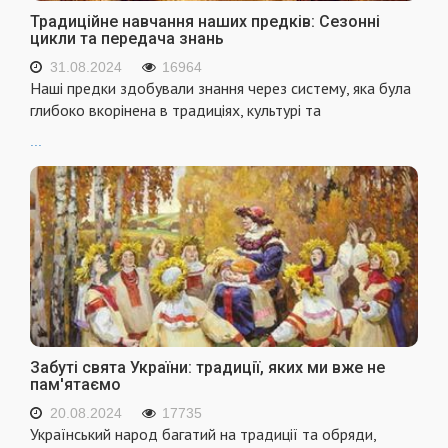
Традиційне навчання наших предків: Сезонні
цикли та передача знань
31.08.2024
16964
Наші предки здобували знання через систему, яка була
глибоко вкорінена в традиціях, культурі та
...
Забуті свята України: традиції, яких ми вже не
пам'ятаємо
20.08.2024
17735
Український народ багатий на традиції та обряди,