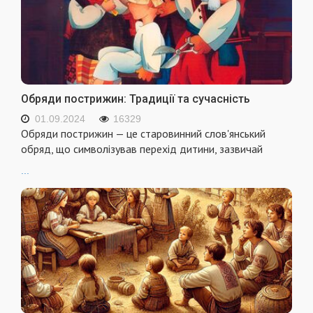
Обряди пострижин: Традиції та сучасність
01.09.2024
16329
Обряди пострижин — це старовинний слов'янський
обряд, що символізував перехід дитини, зазвичай
...