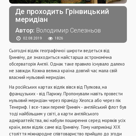
Де проходить Грінвицький
меридіан
Автор:
Володимир Селезньов
02.08.2019
1826
Сьогодні відлік географічної широти ведеться від
Гринвічу, де знаходиться найстарша астрономічна
обсерваторія Англії. Однак таке правило існувало далеко
не завжди. Кожна велика країна довгий час мала свій
власний нульовий меридіан.
На російських картах відлік вівся від Пулкова, на
французьких - від Парижу. Пропонували навіть провести
нульовий меридіан через піраміду Хеопса або через пік
Тенериф. І все-таки переміг Гринвіч - англійський флот був
тоді найбільшим у світі, а карти англійського
адміралтейства, які набули поширення серед моряків усіх
країн, вели відлік саме від Гринвічу. Тому наприкінці XIX
століття міжнародне співтовариство прийшло до згоди