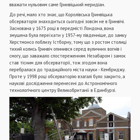
вважати нульовим саме Гринвіцький меридіан.
До речі, мало хто знає, що Королівська Гринвіцька
обсерваторія знаходиться сьогодні зовсім не в Гринвічі.
Заснована у 1675 році в передмісті Лондона, вона
змушена була переїхати у 1957-му південніше, до замку
Херстмонсо поблизу Істборну, тому що з ростом столиці
тихий колись Гринвіч опинився серед вуличних вогнів і
смогу, що заважало спостереженням. Незабаром і замок
став тісним для обсерваторії, тож згодом вона
перебралася до традиційного міста науки - Кембриджу.
Проте у 1998 році обсерваторію взагалі було закрито, а
наукові дослідження перенесені до Астрономічного
технологічного центру Великобританії в Единбурзі.