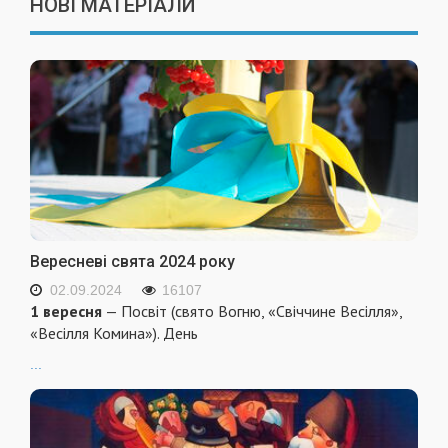
НОВІ МАТЕРІАЛИ
Вересневі свята 2024 року
02.09.2024
16107
1 вересня
— Посвіт (свято Вогню, «Свіччине Весілля»,
«Весілля Комина»). День
...