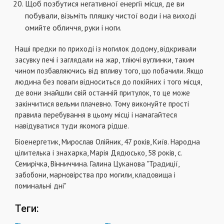
Щоб позбутися негативної енергії місця, де ви
побували, візьміть пляшку чистої води і на виході
омийте обличчя, руки і ноги.
Наші предки по приході із могилок додому, відкривали
засувку печі і заглядали на жар, тліючі вуглинки, таким
чином позбавляючись від впливу того, що побачили. Якщо
людина без поваги відноситься до покійних і того місця,
де вони знайшли свій останній притулок, то це може
закінчитися вельми плачевно. Тому виконуйте прості
правила перебування в цьому місці і намагайтеся
навідуватися туди якомога рідше.
Біоенергетик, Мирослав Олійник, 47 років, Київ. Народна
цілителька і знахарка, Марія Дядюсько, 58 років, с.
Семирічка, Вінниччина. Галина Цуканова "Традиції,
забобони, марновірства про могили, кладовища і
поминальні дні"
Теги: