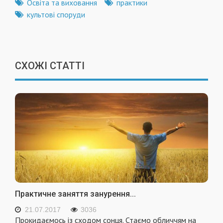
Освіта та виховання
практики
культові споруди
СХОЖІ СТАТТІ
Практичне заняття занурення...
21.07.2017
3036
Прокидаємось із сходом сонця. Стаємо обличчям на