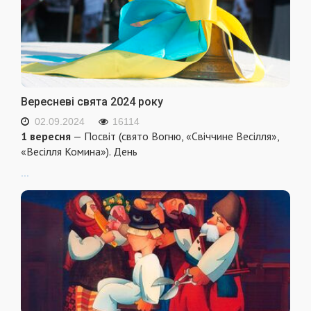
Вересневі свята 2024 року
02.09.2024
16114
1 вересня
— Посвіт (свято Вогню, «Свіччине Весілля»,
«Весілля Комина»). День
...