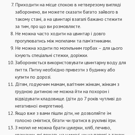
Приходити на місце спокою в нетверезому вигляді
заборонено, ви можете сказати багато зайвого в
такому стані, а на цвинтарі взагалі бажано стежити
за тим, про що ви розмовляєте.
Не можна часто ходити на цвинтар і довго
прогулюватись між могилами та пам'ятниками.
Не можна ходити по могильним горбах – для цього
існують спеціальні стежки, доріжки.
Забороняється використовувати цвинтарну воду для
пиття. Питну необхідно привезти з будинку або
купити по дорозі.
Дітям, годуючим мамам, вагітним жінкам, жінкам з
грудною дитиною не можна йти на похорон і
відвідувати кладовище. (діти до 7 років чутливі до
негативної енергетики).
Якщо вже з вами пішли діти, не дозволяйте їм
голосно сміятися, бігати чи гратися в рухливі ігри.
З могил не можна брати цукерки, хліб, печиво,
крашанки, які лежать на у мисці, чи на папері а також