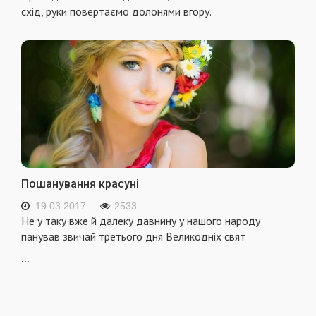
схід, руки повертаємо долонями вгору.
Пошанування красуні
19.03.2017
2533
Не у таку вже й далеку давнину у нашого народу
панував звичай третього дня Великодніх свят
...