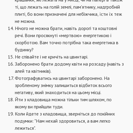
ті, що лежать на голій землі, пам'ятнику, надгробній
плиті, бо вони призначені для небіжчика, їсти їх теж
не можна.
Нічого не можна брати, навіть дорогі та коштовні
речі. Вони просякнуті «мертвою» енергетикою і
скорботою. Вам точно потрібна така енергетика в
будинку?
Не співайте і не кричіть на цвинтарі.
Заборонено брати додому квіти на розсаду (навіть з
алей та квітників).
Фотографуватись на цвинтарі заборонено. На
зробленому знімку залишиться відбиток всього
негативу, який знаходиться на цьому місці.
Йти з кладовища можна тільки тим шляхом, по
якому ви прийшли туди.
Коли йдете з кладовища, зверніться до покійних
подумки: "Нам нехай здоровиться, а вам легко
лежиться".