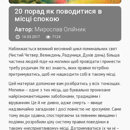
20 порад як поводитися в
місці спокою
Автор:
Мирослав Олійник
16.03.2017
7124
Наближається великий весняний цикл поминальних свят
(Чистий Четвер, Великдень, Радуниця, Духів день). Більша
частина людей піде на могилки щоб провідати і принести
требу родичам. Не всі знають, яких правил потрібно
притримуватись, щоб не нашкодити собі в такому місці.
Цей матеріал допоможе вам розібратись у всіх тонкощах.
Могилки – одне з тих місць, що буквально пронизане
найрізноманітнішими забобонами, традиціями і
віруванням. Це й не дивно, адже смерть – явище
надзвичайно загадкове і досі повністю не зрозуміле. Саме
тому люди здавна, спостерігаючи за певними явищами і
подіями, розробили цілу систему правил поведінки в
такому «несприятливому» місці. Дотримуватися їх чи ні –