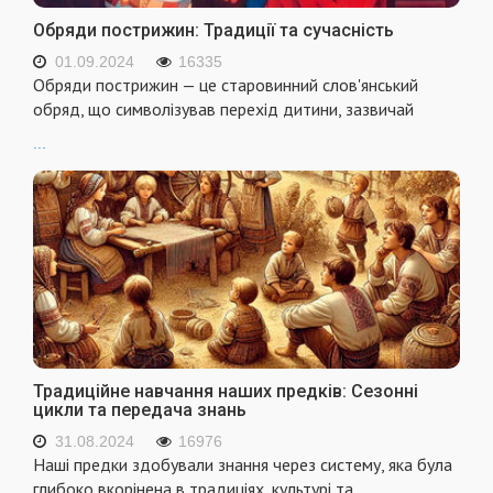
Обряди пострижин: Традиції та сучасність
01.09.2024
16335
Обряди пострижин — це старовинний слов'янський
обряд, що символізував перехід дитини, зазвичай
...
Традиційне навчання наших предків: Сезонні
цикли та передача знань
31.08.2024
16976
Наші предки здобували знання через систему, яка була
глибоко вкорінена в традиціях, культурі та