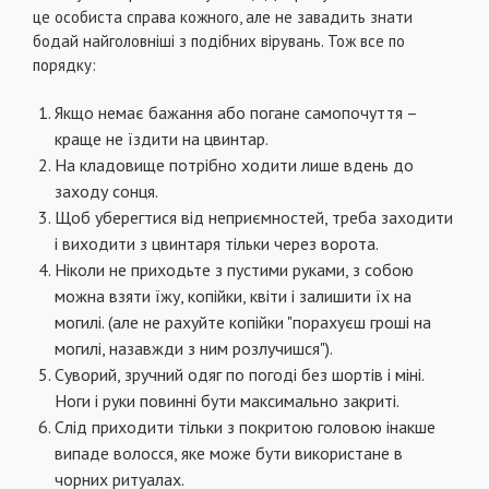
це особиста справа кожного, але не завадить знати
бодай найголовніші з подібних вірувань. Тож все по
порядку:
Якщо немає бажання або погане самопочуття –
краще не їздити на цвинтар.
На кладовище потрібно ходити лише вдень до
заходу сонця.
Щоб уберегтися від неприємностей, треба заходити
і виходити з цвинтаря тільки через ворота.
Ніколи не приходьте з пустими руками, з собою
можна взяти їжу, копійки, квіти і залишити їх на
могилі. (але не рахуйте копійки "порахуєш гроші на
могилі, назавжди з ним розлучишся").
Суворий, зручний одяг по погоді без шортів і міні.
Ноги і руки повинні бути максимально закриті.
Слід приходити тільки з покритою головою інакше
випаде волосся, яке може бути використане в
чорних ритуалах.