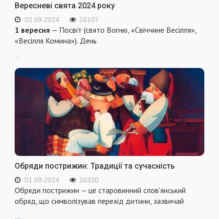
Вересневі свята 2024 року
02.09.2024
16107
1 вересня
— Посвіт (свято Вогню, «Свіччине Весілля»,
«Весілля Комина»). День
...
Обряди пострижин: Традиції та сучасність
01.09.2024
16330
Обряди пострижин — це старовинний слов'янський
обряд, що символізував перехід дитини, зазвичай
...