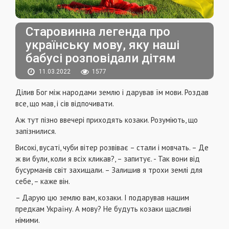
Старовинна легенда про
українську мову, яку наші
бабусі розповідали дітям
11.03.2022
1577
Ділив Бог між народами землю і дарував їм мови. Роздав
все, що мав, і сів відпочивати.
Аж тут пізно ввечері приходять козаки. Розуміють, що
запізнилися.
Високі, вусаті, чуби вітер розвіває – стали і мовчать. – Де
ж ви були, коли я всіх кликав?, – запитує. - Так вони від
бусурманів світ захищали. – Залишив я трохи землі для
себе, – каже він.
– Дарую цю землю вам, козаки. І подарував нашим
предкам Україну. А мову? Не будуть козаки щасливі
німими.