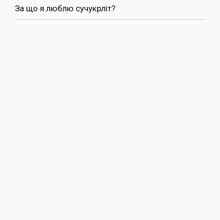
За що я люблю сучукрліт?