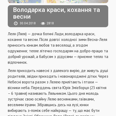
Володарка краси, кохання та
весни
30.04.2018
2818
Леля (Ляля) — дочка богині Лади, володарка краси,
кохання та весни. Після довгої холодної зими Весна-Леля
приносить юнкам любов та веселощі, а згодом
одруження; тепле літечко господарям на добро-працю та
добрий урожай, а бабусям з дідусями — приємне тепло та
відпочинок.
Леля приходить навесні з далекого вирію, де живуть душі
родителів, звідки приходять і новонароджені дітки. Через
Небесні ворота разом з Лелею прилітають і птахи —
вісники неба. Переддень свята Юрія Змієборця (23 квітня
– 6 травня) називають Ляльником. Цього дня молодь
зустрічає свою осяйну Лелю веснянками, гаївками,
веселими іграми. Зібравшись десь на лузі, юнки
вибирають з-поміж себе найкращу — ту, що має бути