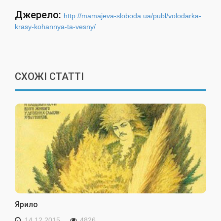
Джерело:
http://mamajeva-sloboda.ua/publ/volodarka-
krasy-kohannya-ta-vesny/
СХОЖІ СТАТТІ
Ярило
14.12.2015
4826