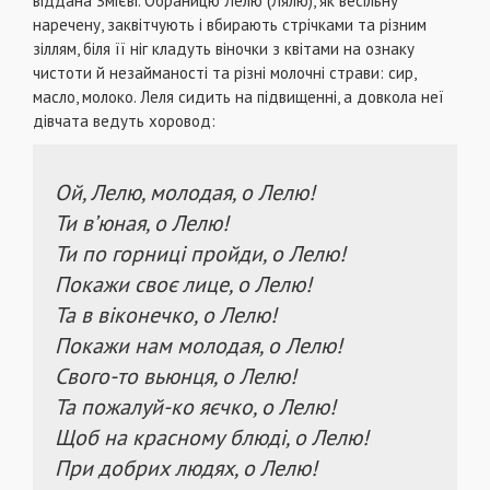
віддана Змієві. Обраницю Лелю (Лялю), як весільну
наречену, заквітчують і вбирають стрічками та різним
зіллям, біля її ніг кладуть віночки з квітами на ознаку
чистоти й незайманості та різні молочні страви: сир,
масло, молоко. Леля сидить на підвищенні, а довкола неї
дівчата ведуть хоровод:
Ой, Лелю, молодая, о Лелю!
Ти в’юная, о Лелю!
Ти по горниці пройди, о Лелю!
Покажи своє лице, о Лелю!
Та в віконечко, о Лелю!
Покажи нам молодая, о Лелю!
Свого-то вьюнця, о Лелю!
Та пожалуй-ко яєчко, о Лелю!
Щоб на красному блюді, о Лелю!
При добрих людях, о Лелю!