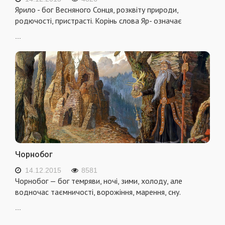
Ярило - бог Весняного Сонця, розквіту природи,
родючості, пристрасті. Корінь слова Яр- означає
...
Чорнобог
14.12.2015
8581
Чорнобог — бог темряви, ночі, зими, холоду, але
водночас таємничості, ворожіння, марення, сну.
...