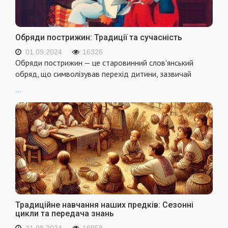
Обряди пострижин: Традиції та сучасність
01.09.2024
16326
Обряди пострижин — це старовинний слов'янський
обряд, що символізував перехід дитини, зазвичай
...
Традиційне навчання наших предків: Сезонні
цикли та передача знань
31.08.2024
16958