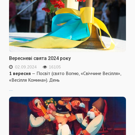
Вересневі свята 2024 року
02.09.2024
16105
1 вересня
— Посвіт (свято Вогню, «Свіччине Весілля»,
«Весілля Комина»). День
...