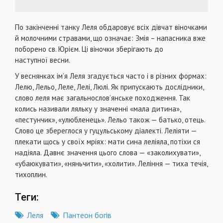
По закінченні танку Леля обдаровує всіх дівчат віночками
й молочними стравами, що означає: Змія – напасника вже
поборено св. Юрієм. Ці віночки зберігають до
наступної весни.
У веснянках ім’я Леля згадується часто і в різних формах:
Лелю, Лельо, Леле, Лелі, Люлі. Як припускають дослідники,
слово леля має загальнослов’янське походження. Так
колись називали ляльку у значенні «мала дитина»,
«пестунчик», «улюбленець». Лельо також — батько, отець.
Слово це збереглося у гуцульському діалекті. Леліяти —
плекати щось у своїх мріях: мати сина леліяла, потіхи ся
надіяла. Давнє значення цього слова — «заколихувати»,
«убаюкувати», «няньчити», «холити». Леління — тиха течія,
тихоплин.
Теги:
Леля
Пантеон богів