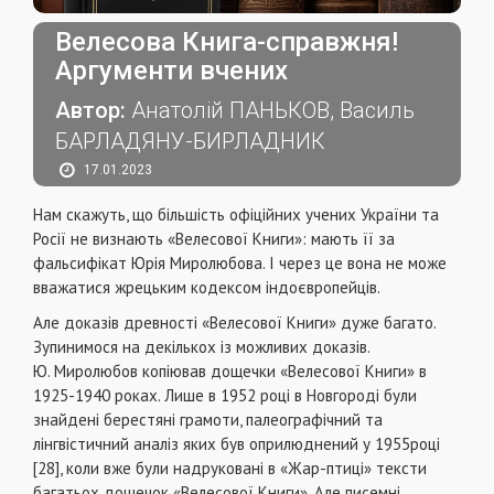
Велесова Книга-справжня!
Аргументи вчених
Автор:
Анатолій ПАНЬКОВ, Василь
БАРЛАДЯНУ-БИРЛАДНИК
17.01.2023
Нам скажуть, що більшість офіційних учених України та
Росії не визнають «Велесової Книги»: мають її за
фальсифікат Юрія Миролюбова. І через це вона не може
вважатися жрецьким кодексом індоєвропейців.
Але доказів древності «Велесової Книги» дуже багато.
Зупинимося на декількох із можливих доказів.
Ю. Миролюбов копіював дощечки «Велесової Книги» в
1925-1940 роках. Лише в 1952 році в Новгороді були
знайдені берестяні грамоти, палеографічний та
лінгвістичний аналіз яких був оприлюднений у 1955році
[28], коли вже були надруковані в «Жар-птиці» тексти
багатьох дощечок «Велесової Книги». Але писемні