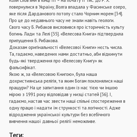
Коли слов’яни в кінці III – на почату II тис. до Р. X.
повернулися в Україну, Волга впадала у Фасинське озеро,
яке після Дарданового потопу стало Чорним морем [34].
Про це до недавнього часу не знали навіть геологи.
Свого часу Б. Рибаков висловився про історичність культу
богинь Лади та Лелі [35]. «Велесова Книга» підтвердила
припущення Б. Рибакова.
Доказам оригінальності «Велесової Книги» нєсть числа.
Та, гадаємо, наведених нами достатньо, аби відкинути
будь-які твердження про «Велесову Книгу» як
фальсифікат.
Якою ж, за «Велесовою Книгою», була наша
дохристиянська релігія, та яким Богам поклонялися наші
пращури? На це запитання один із нас тією чи іншою
мірою з 1991 року відповідав у низці статей [36]. І,
гадаємо, настав час звести наші спільні спостереження в
одну працю і надати їм стрункості та логічності. Адже
відродження української культури без всебічного
вивчення нашої давньої релігії неможливе.
Теги: