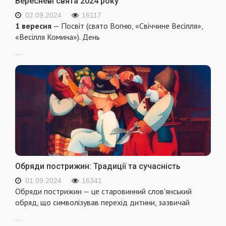
Вересневі свята 2024 року
02.09.2024
16117
1 вересня
— Посвіт (свято Вогню, «Свіччине Весілля»,
«Весілля Комина»). День
...
Обряди пострижин: Традиції та сучасність
01.09.2024
16341
Обряди пострижин — це старовинний слов'янський
обряд, що символізував перехід дитини, зазвичай
...