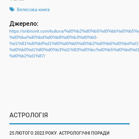
Велесова книга
Джерело:
https://sribnovit.com/kultura/%d0%b2%d0%b5%d0%bb%d0%
%d0%ba%d0%bd%d0%b8%d0%b3%d0%b0-
%d1%81%d0%bf%d1%80%d0%b0%d0%b2%d0%b6%d0%bd%d1%
%d0%b0%d1%80%d0%b3%d1%83%d0%bc%d0%b5%d0%bd%d1
%d0%b2%d1%87/
АСТРОЛОГІЯ
25 ЛЮТОГО 2022 РОКУ. АСТРОЛОГІЧНІ ПОРАДИ