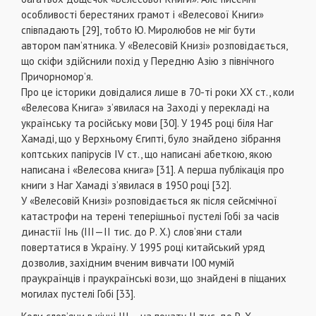
особливості берестяних грамот і «Велесової Книги»
співпадають [29], тобто Ю. Миролюбов не міг бути
автором пам’ятника. У «Велесовій Книзі» розповідається,
що скіфи здійснили похід у Передню Азію з північного
Причорномор’я.
Про це історики довідалися лише в 70-ті роки XX ст., коли
«Велесова Книга» з’явилася на Заході у перекладі на
українську та російську мови [30]. У 1945 році біля Наг
Хамаді, що у Верхньому Єгипті, було знайдено зібрання
коптських папірусів IV ст., що написані абеткою, якою
написана і «Велесова книга» [31]. А перша публікація про
книги з Наг Хамаді з’явилася в 1950 році [32].
У «Велесовій Книзі» розповідається як після сейсмічної
катастрофи на терені теперішньої пустелі Гобі за часів
династії Інь (III—II тис. до Р. X.) слов’яни стали
повертатися в Україну. У 1995 році китайський уряд
дозволив, західним вченим вивчати І00 мумій
праукраїнців і праукраїнські вози, що знайдені в піщаних
могилах пустелі Гобі [33].