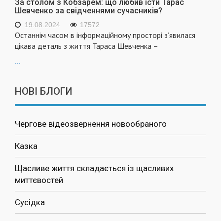
За столом з Кобзарем: що любив їсти Тарас
Шевченко за свідченнями сучасників?
19.08.2024
17572
Останнім часом в інформаційному просторі з’явилася
цікава деталь з життя Тараса Шевченка –
...
НОВІ БЛОГИ
Чергове відеозвернення новообраного
Казка
Щасливе життя складається із щасливих
миттєвостей
Сусідка