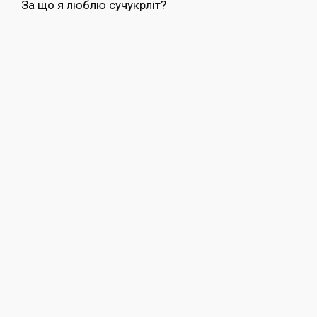
За що я люблю сучукрліт?