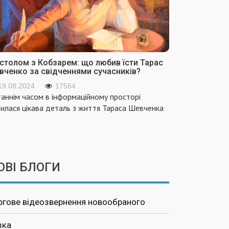
 столом з Кобзарем: що любив їсти Тарас
вченко за свідченнями сучасників?
19.08.2024
17564
аннім часом в інформаційному просторі
вилася цікава деталь з життя Тараса Шевченка
ОВІ БЛОГИ
ргове відеозвернення новообраного
зка