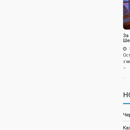
За
Ше
Ост
з’я
–
...
Н
Че
Ка