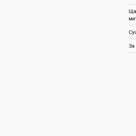
Ща
ми
Су
За