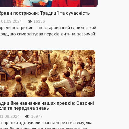
ряди пострижин: Традиції та сучасність
01.09.2024
16336
ряди пострижин — це старовинний слов'янський
ряд, що символізував перехід дитини, зазвичай
адиційне навчання наших предків: Сезонні
кли та передача знань
31.08.2024
16977
і предки здобували знання через систему, яка
а глибоко вкорінена в традиціях, культурі та