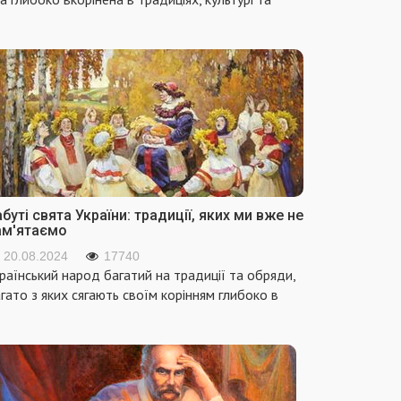
буті свята України: традиції, яких ми вже не
ам'ятаємо
20.08.2024
17740
раїнський народ багатий на традиції та обряди,
гато з яких сягають своїм корінням глибоко в