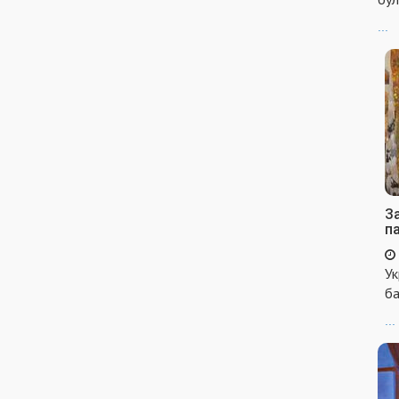
...
За
п
Ук
ба
...