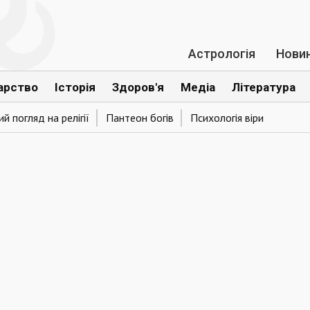
Астрологія
Нови
арство
Історія
Здоров'я
Медіа
Література
й погляд на релігії
Пантеон богів
Психологія віри