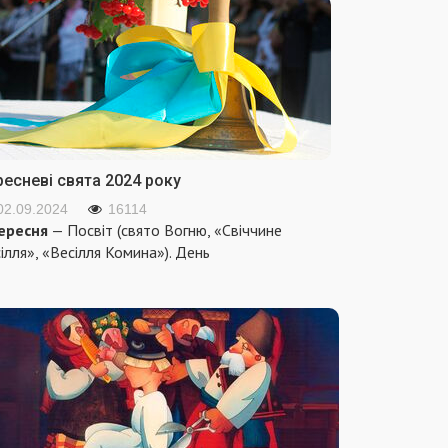
ресневі свята 2024 року
02.09.2024
16114
ересня
— Посвіт (свято Вогню, «Свіччине
ілля», «Весілля Комина»). День