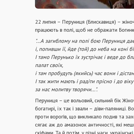
22 липня – Перуниця (Блискавиця) – жіно
працюють в полі, щоб не ображати Богиню
"...А загиблому на полі бою Перуниця да
і, попивши її, йде (той) до неба на коні б
І тамо Перунько їх зустрічає і веде до бла
палат своїх,
і там пробудуть (якийсь) час вони і дістан
І так жити мають і радіти прісно і до віку 
за нас молитву творячи...".
Перуниця – це вольовий, сильний бік Жіноч
богатирі, їх так і звали – діви-паляниці. 
проти ворогів, що викликало подив та за
сягає аж до амазонок античності, які мешк
скіфами. Та й потім, у різні часи, українсь