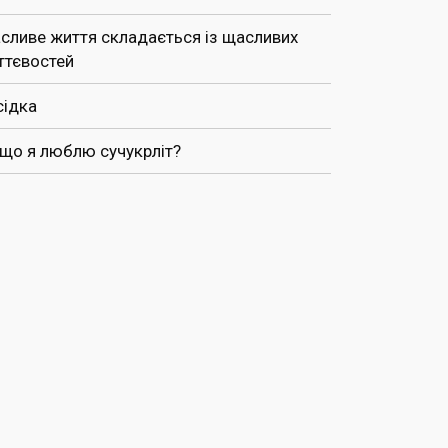
сливе життя складається із щасливих
ттєвостей
сідка
 що я люблю сучукрліт?