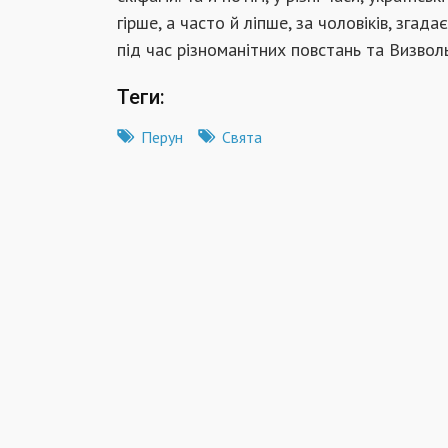
гірше, а часто й ліпше, за чоловіків, згад
під час різноманітних повстань та Визволь
Теги:
Перун
Свята