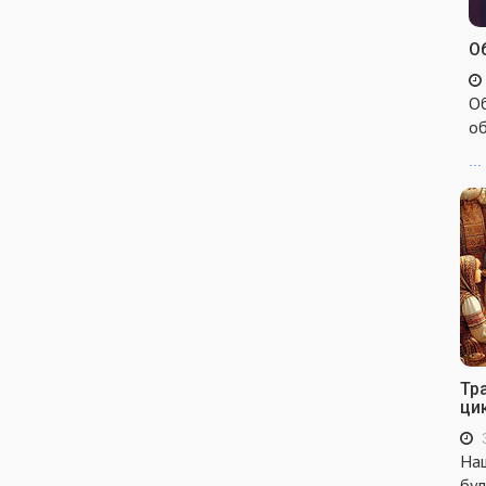
Об
Об
об
...
Тр
ци
Наш
бул