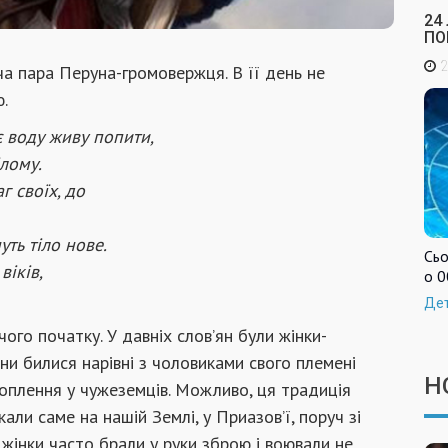
24
ПО
2
ча пара Перуна-громовержця. В її день не
.
є воду живу попити,
ілому.
г своїх, до
уть тіло нове.
Сьо
віків,
о 0
Де
ого початку. У давніх слов’ян були жінки-
Вони билися нарівні з чоловиками свого племені
Н
хоплення у чужеземців. Можливо, ця традиція
али саме на нашій Землі, у Приазов’ї, поруч зі
кі жінки часто брали у руки зброю і воювали не