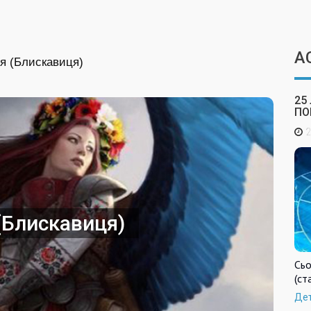
А
я (Блискавиця)
25
ПО
2
(Блискавиця)
Сьо
(ст
Де