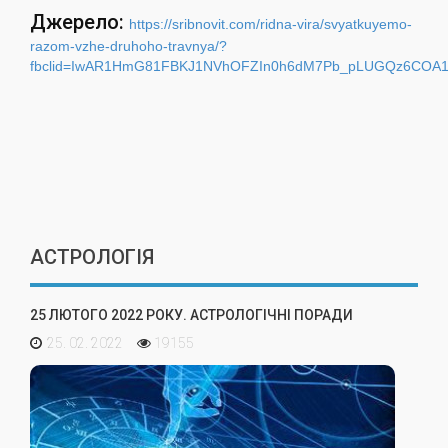
Джерело:
https://sribnovit.com/ridna-vira/svyatkuyemo-
razom-vzhe-druhoho-travnya/?
fbclid=IwAR1HmG81FBKJ1NVhOFZIn0h6dM7Pb_pLUGQz6COA1g
АСТРОЛОГІЯ
25 ЛЮТОГО 2022 РОКУ. АСТРОЛОГІЧНІ ПОРАДИ
25. 02. 2022
19155