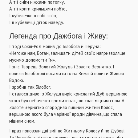
А тії сніги ніжками потопчу,
А тії криги крильцями поб’ю,
І кубелечко я собі зів’ю,
І в кубелечці діток наведу.
Легенда про Дажбога і Живу:
І тоді Сокіл-Род мовив до Білобога й Перуна:
«Негоже нам, Богам, залишати дітей своїх напризволяще,
мусимо допомогти їм».
І зніc Творець Золотий Жолудь і Золоте Зернятко. І
повелів Білобогові посадити їх на Землі й полити Живою
Водою.
І зробив так Білобог.
І сталося диво: з Жолудя виріс крислатий Дуб, вершиною
якого був небаченої вроди юнак, що спав міцним сном. А
Золоте Зернятко спородило пишний Житній Колос,
вершиною якого була чарівної вроди дівчина, що спала
міцним сном.
І враз поповзли дві змії по Житньому Колосу й по Дубові.
То Чорнобогові слуги кинулись кусати юнака і юнку, аби