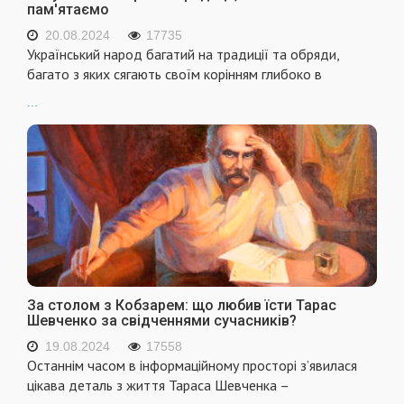
пам'ятаємо
20.08.2024
17735
Український народ багатий на традиції та обряди,
багато з яких сягають своїм корінням глибоко в
...
За столом з Кобзарем: що любив їсти Тарас
Шевченко за свідченнями сучасників?
19.08.2024
17558
Останнім часом в інформаційному просторі з’явилася
цікава деталь з життя Тараса Шевченка –