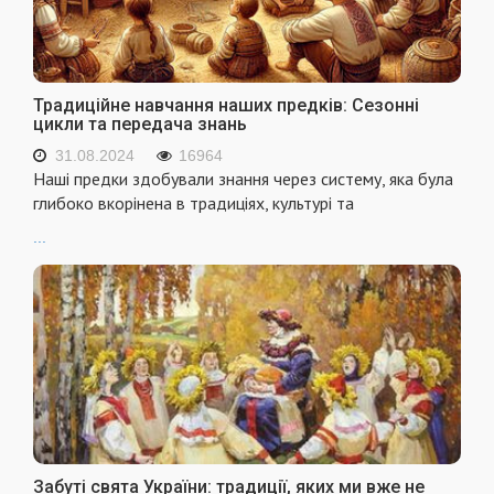
Традиційне навчання наших предків: Сезонні
цикли та передача знань
31.08.2024
16964
Наші предки здобували знання через систему, яка була
глибоко вкорінена в традиціях, культурі та
...
Забуті свята України: традиції, яких ми вже не