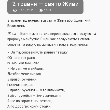
2 травня — свято Живи
02.05.2021
1089
2 травня відзначається свято Живи або Солов’їний
Великдень.
Жива
— Богиня життя, яка перевтілюється в зозулю та
пророкує майбутнє. В цей час заслухаються співом
солов’їв та рахують, скільки літ накує зозуленька.
– Ой ти, соловейку, ти ранній пташку,
Ой чого так рано
із Вир’їчка вийшов?
– Не сам же я вийшов,
Дажбог мене вислав
З правої рученьки,
і ключики видав,
З правої ручейки — Літо відмикати,
З лівої ручейки — Зиму замикати.
А ще по горах сніги лежали,
А по дорогах криги стояли.