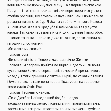
вони ніколи не прокинулися зі сну. Та вдарив блискавкою
Перун — і тої ж миті обидві зміюки перетворилися у в’юнкі
стебла рослини, яку згодом назвуть плющем. І прикрасила
рослина-плющ стовбур Дуба та стебло Житнього Колоса.
А Сокіл-Род злетів з Прадуба й вдихнув життя у вуста
юнака. Так само передав він свій дух і дівчині. І враз обоє
— юнак та юнка — почали дихати, ожили, розплющили очі
і в один голос мовили:
«Як довго ми спали!»
І сказав сокіл:
«Ви спали вічність. Тепер я даю вам вічне Життя».
І повелів їм творець прийти до Вирію. І довго йшли вони
пустельною Землею серед напівтемряви й пронизливого
холоду. І таки прийшли у світлий Вирій, де співали пташки
і було тепло. І стали вони перед Прадубом, на вершечку
якого сидів Сокіл-Род.
І сказав Творець юнакові:
«Ти є Дажбог. Найщедріший бог, бо щедро
засаджуватимеш землю лісами, гаями, травами, квітами,
заселятимеш звіром і птаством та чим зможеш і зумієш».