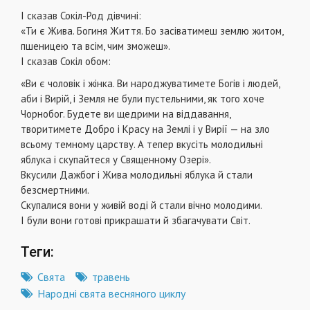
І сказав Сокіл-Род дівчині:
«Ти є Жива. Богиня Життя. Бо засіватимеш землю житом,
пшеницею та всім, чим зможеш».
І сказав Сокіл обом:
«Ви є чоловік і жінка. Ви народжуватимете Богів і людей,
аби і Вирій, і Земля не були пустельними, як того хоче
Чорнобог. Будете ви щедрими на віддавання,
творитимете Добро і Красу на Землі і у Вирії — на зло
всьому темному царству. А тепер вкусіть молодильні
яблука і скупайтеся у Священному Озері».
Вкусили Дажбог і Жива молодильні яблука й стали
безсмертними.
Скупалися вони у живій воді й стали вічно молодими.
І були вони готові прикрашати й збагачувати Світ.
Теги:
Свята
травень
Народні свята весняного циклу