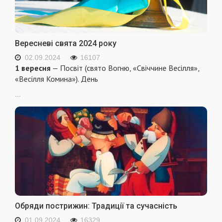
Вересневі свята 2024 року
02.09.2024
16107
1 вересня
— Посвіт (свято Вогню, «Свіччине Весілля»,
«Весілля Комина»). День
...
Обряди пострижин: Традиції та сучасність
01.09.2024
16329