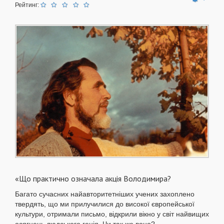
Рейтинг:
«Що практично означала акція Володимира?
Багато сучасних найавторитетніших учених захоплено
твердять, що ми прилучилися до високої європейської
культури, отримали письмо, відкрили вікно у світ найвищих
осягнень людського генія. Чи так же воно?