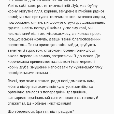
Уявіть собі таке: росте тисячолітній Дуб, має буйну
крону, могутнє гілля, коріння, занурене в глибини рідної
землі; він дає притулок тисячам птахів, затишок людям,
подорожнім, сіячам, він формує структуру довколишніх
ґрунтів і навіть погоду й клімат у своєму краї, він
невіддільний від того мікрокосмосу, де колись проріс
пращурівський жолудь, давши такий благословенний
паросток... Потім приходять якісь зайди, зрубують
велетня. З гуркотом, стогоном і болем гримнулося
вікове дерево на землю, потрясаючи її до основ. До
кореневища прищеплюється цілком інше дерево, і
корінь Дуба, змушений напоювати ту чужинецьку гілку
прадідівськими соками...
Вчені, про яких я згадав, радо повідомляють нам,
нібито відбулася асиміляція культур, візантійство
органічно злилося з попередніми традиціями,
витворило оригінальний синтез нового світогляду й
співжиття. Це - обман і містифікація!
Що збереглося, браття, від пращурів?