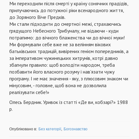
Ми переходили після смерті у країну сонячних прадідів,
прилучаючись до потужної ріки всенародного життя,
до Зоряного Віче Предків.
Ми стали підходити до смертної межі, страхаючись
грядущого Небесного Трибуналу, не відаючи - куди
потрапимо: до вічного блаженства чи до вічної муки!
Ми формували себе вже не за велінням вікових
батьківських традицій, вивірених генієм попередників, а
за імперативом чужинецьких хитрунів, котрі давно
збагнули правило: щоб володіти народом, треба
позбавити його власного розуму і нав'язати чужу
програму. І не має значення - яку, з плюсовим знаком чи
мінусовим, - головне, щоб вона не дозволила
реалізувати себе!»
Олесь Бердник. Уривок із статті «Де ви, кобзарі?» 1988
р.
Опубліковано в:
Без категорії
,
Богознавство