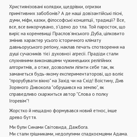
Християнізовані колядки, щедрівки, огризки
примітивних забобонів? А де наші довізантійські пісні,
думи, міфи, казки, філософські концепції, традиції? Все,
все, все викорчувано, з'їдено до тла. Той паросток, що
виріс на кореневищі Праслов'янського Дуба, цілковито
змінив характер усього історичного клімату
давньоруського регіону, наклав печать спотворення на
душі сучасників тієї духовної агресії. Прадіди стали
слухняними виконавцями чужинецьких релігійних
алгоритмів, а отже, дозволили ліпити себе так, як
заманеться будь-якому експериментаторові, що воліє
"прорубувати вікно" на Захід чи на Схід! Воістину, Див
Зоряного Дивокола "обрушився на землю", як
справедливо скаржиться автор "Слова о полку
Ігоревім"!
Жорстко й нещадно формувався новий етнос, інше
древо буття.
Ми були Синами Світовида, Дажбога.
Ми стали грішниками, недолугими спадкоємцями Адама.