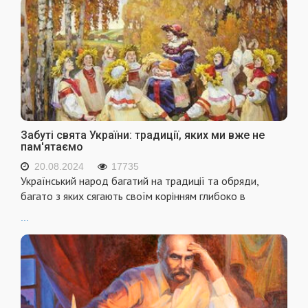
Забуті свята України: традиції, яких ми вже не
пам'ятаємо
20.08.2024
17735
Український народ багатий на традиції та обряди,
багато з яких сягають своїм корінням глибоко в
...