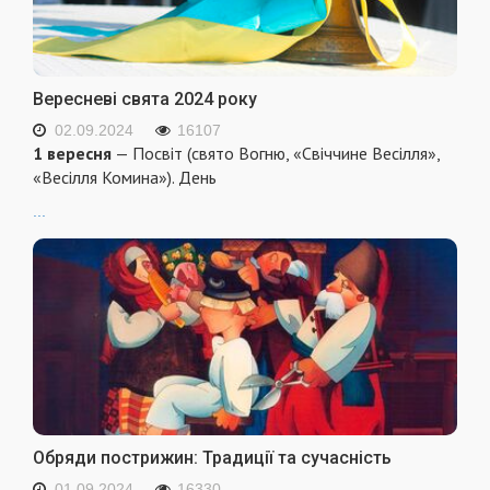
Вересневі свята 2024 року
02.09.2024
16107
1 вересня
— Посвіт (свято Вогню, «Свіччине Весілля»,
«Весілля Комина»). День
...
Обряди пострижин: Традиції та сучасність
01.09.2024
16330