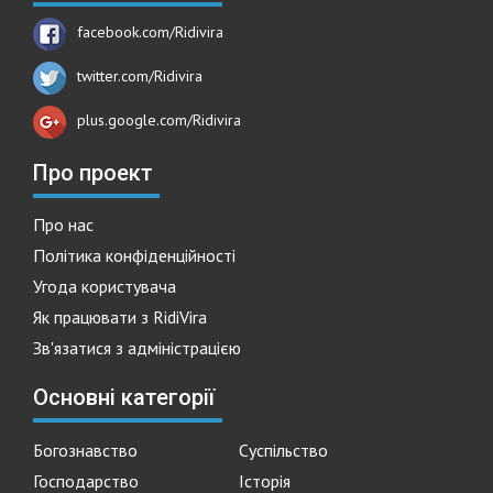
facebook.com/Ridivira
twitter.com/Ridivira
plus.google.com/Ridivira
Про проект
Про нас
Політика конфіденційності
Угода користувача
Як працювати з RidiVira
Зв'язатися з адміністрацією
Основні категорії
Богознавство
Суспільство
Господарство
Історія