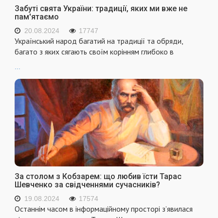
Забуті свята України: традиції, яких ми вже не
пам'ятаємо
20.08.2024
17747
Український народ багатий на традиції та обряди,
багато з яких сягають своїм корінням глибоко в
...
За столом з Кобзарем: що любив їсти Тарас
Шевченко за свідченнями сучасників?
19.08.2024
17574
Останнім часом в інформаційному просторі з’явилася