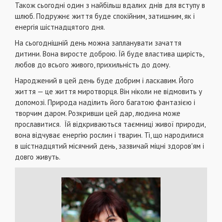
Також сьогодні один з найбільш вдалих днів для вступу в
шлюб. Подружнє життя буде спокійним, затишним, як і
енергія шістнадцятого дня.
На сьогоднішній день можна запланувати зачаття
дитини. Вона виросте доброю. Їй буде властива щирість,
любов до всього живого, прихильність до дому.
Народжений в цей день буде добрим і ласкавим. Його
життя — це життя миротворця. Він ніколи не відмовить у
допомозі. Природа наділить його багатою фантазією і
творчим даром. Розкривши цей дар, людина може
прославитися. Їй відкриваються таємниці живої природи,
вона відчуває енергію рослин і тварин. Ті, що народилися
в шістнадцятий місячний день, зазвичай міцні здоров'ям і
довго живуть.