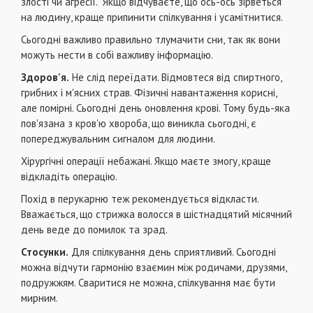
злості чи агресії. Якщо відчуваєте, що ось-ось зірветься
на людину, краще припинити спілкування і усамітнитися.
Сьогодні важливо правильно тлумачити сни, так як вони
можуть нести в собі важливу інформацію.
Здоров'я.
Не слід переїдати. Відмовтеся від спиртного,
грибних і м'ясних страв. Фізичні навантаження корисні,
але помірні. Сьогодні день оновлення крові. Тому будь-яка
пов'язана з кров'ю хвороба, що виникла сьогодні, є
попереджувальним сигналом для людини.
Хірургічні операції небажані. Якщо маєте змогу, краще
відкладіть операцію.
Похід в перукарню теж рекомендується відкласти.
Вважається, що стрижка волосся в шістнадцятий місячний
день веде до помилок та зрад.
Стосунки.
Для спілкування день сприятливий. Сьогодні
можна відчути гармонію взаємин між родичами, друзями,
подружжям. Сваритися не можна, спілкування має бути
мирним.